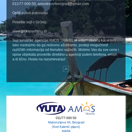
011/77-000-50, amostravelbeograd@gmail.com
Opšti uslovi putovanja
Posetite sajt o Grčkoj:
www.grckanadlanu.rs
Sajt turističke agencije AMOS TRAVEL je informativnog karaktera.
Iako nastojimo da ga redovno ažuriramo, postoji mogućnost
različitih informacija od trenutno važećih. Molimo Vas da sve cene i
opise objekata proverite direktno u agenciji putem telefona, email-
a ili lično. Hvala na razumevanju!
011/77-000-50
Makenzijeva 44, Beograd
(Kod Kalenić pijace)
MAPA