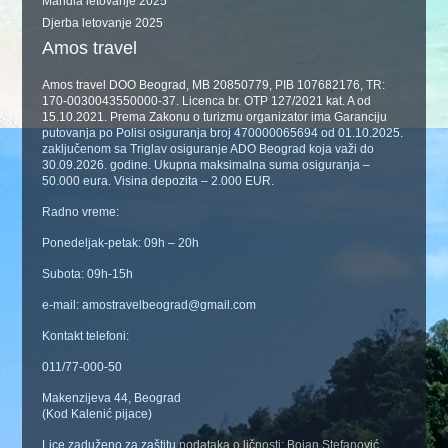
Mahdia letovanje 2025
Djerba letovanje 2025
Amos travel
Amos travel DOO Beograd, MB 20850779, PIB 107682176, TR:
170-0030043550000-37. Licenca br. OTP 127/2021 kat. A od
15.10.2021. Prema Zakonu o turizmu organizator ima Garanciju
putovanja po Polisi osiguranja broj 470000065694 od 01.10.2025.
zaključenom sa Triglav osiguranje ADO Beograd koja važi do
30.09.2026. godine. Ukupna maksimalna suma osiguranja –
50.000 eura. Visina depozita – 2.000 EUR.
Radno vreme:
Ponedeljak-petak: 09h – 20h
Subota: 09h-15h
e-mail: amostravelbeograd@gmail.com
Kontakt telefoni:
011/77-000-50
Makenzijeva 44, Beograd
(Kod Kalenić pijace)
Lice zaduženo za zaštitu podataka o ličnosti: Bojan Stefanović,