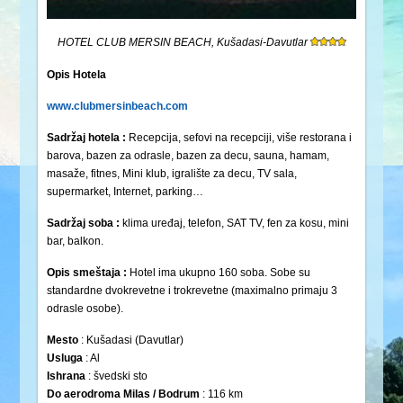
HOTEL CLUB MERSIN BEACH, Kušadasi-Davutlar
Opis Hotela
www.clubmersinbeach.com
Sadržaj hotela :
Recepcija, sefovi na recepciji, više restorana i
barova, bazen za odrasle, bazen za decu, sauna, hamam,
masaže, fitnes, Mini klub, igralište za decu, TV sala,
supermarket, Internet, parking…
Sadržaj soba :
klima uređaj, telefon, SAT TV, fen za kosu, mini
bar, balkon.
Opis smeštaja :
Hotel ima ukupno 160 soba. Sobe su
standardne dvokrevetne i trokrevetne (maximalno primaju 3
odrasle osobe).
Mesto
: Kušadasi (Davutlar)
Usluga
: Al
Ishrana
: švedski sto
Do aerodroma Milas / Bodrum
: 116 km