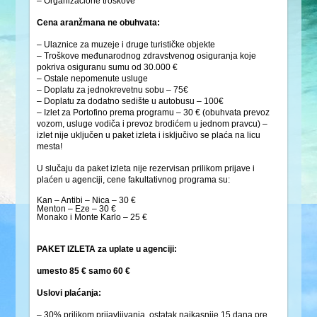
– Organizacione troškove
Cena aranžmana ne obuhvata:
– Ulaznice za muzeje i druge turističke objekte
– Troškove međunarodnog zdravstvenog osiguranja koje
pokriva osiguranu sumu od 30.000 €
– Ostale nepomenute usluge
– Doplatu za jednokrevetnu sobu – 75€
– Doplatu za dodatno sedište u autobusu – 100€
– Izlet za Portofino prema programu – 30 € (obuhvata prevoz
vozom, usluge vodiča i prevoz brodićem u jednom pravcu) –
izlet nije uključen u paket izleta i isključivo se plaća na licu
mesta!
U slučaju da paket izleta nije rezervisan prilikom prijave i
plaćen u agenciji, cene fakultativnog programa su:
Kan – Antibi – Nica – 30 €
Menton – Eze – 30 €
Monako i Monte Karlo – 25 €
PAKET IZLETA za uplate u agenciji:
umesto 85 € samo 60 €
Uslovi plaćanja:
– 30% prilikom prijavljivanja, ostatak najkasnije 15 dana pre