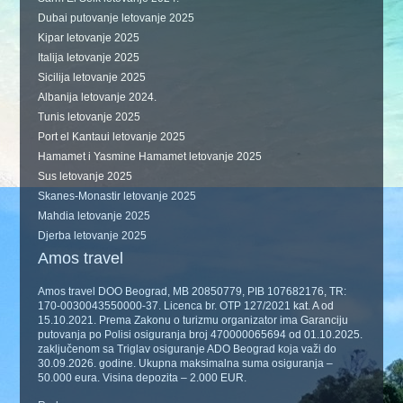
Dubai putovanje letovanje 2025
Kipar letovanje 2025
Italija letovanje 2025
Sicilija letovanje 2025
Albanija letovanje 2024.
Tunis letovanje 2025
Port el Kantaui letovanje 2025
Hamamet i Yasmine Hamamet letovanje 2025
Sus letovanje 2025
Skanes-Monastir letovanje 2025
Mahdia letovanje 2025
Djerba letovanje 2025
Amos travel
Amos travel DOO Beograd, MB 20850779, PIB 107682176, TR:
170-0030043550000-37. Licenca br. OTP 127/2021 kat. A od
15.10.2021. Prema Zakonu o turizmu organizator ima Garanciju
putovanja po Polisi osiguranja broj 470000065694 od 01.10.2025.
zaključenom sa Triglav osiguranje ADO Beograd koja važi do
30.09.2026. godine. Ukupna maksimalna suma osiguranja –
50.000 eura. Visina depozita – 2.000 EUR.