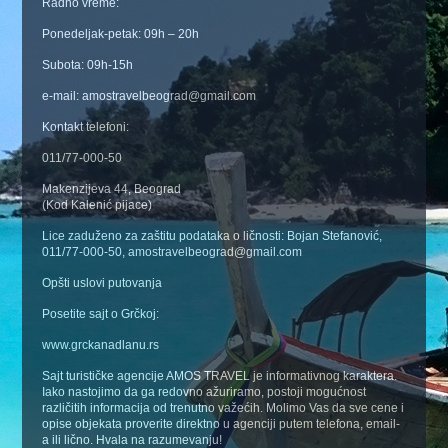
Radno vreme:
Ponedeljak-petak: 09h – 20h
Subota: 09h-15h
e-mail: amostravelbeograd@gmail.com
Kontakt telefoni:
011/77-000-50
Makenzijeva 44, Beograd
(Kod Kalenić pijace)
Lice zaduženo za zaštitu podataka o ličnosti: Bojan Stefanović,
011/77-000-50, amostravelbeograd@gmail.com
Opšti uslovi putovanja
Posetite sajt o Grčkoj:
www.grckanadlanu.rs
Sajt turističke agencije AMOS TRAVEL je informativnog karaktera.
Iako nastojimo da ga redovno ažuriramo, postoji mogućnost
različitih informacija od trenutno važećih. Molimo Vas da sve cene i
opise objekata proverite direktno u agenciji putem telefona, email-
a ili lično. Hvala na razumevanju!