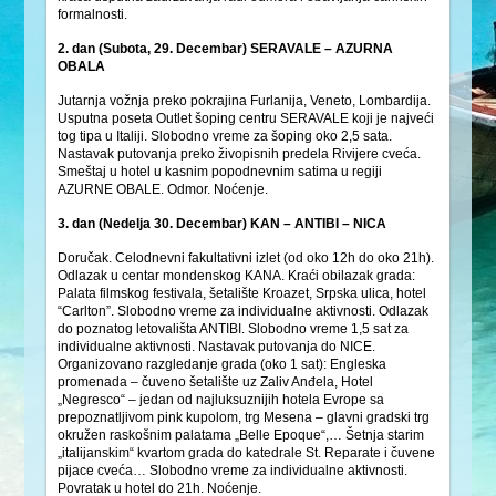
formalnosti.
2. dan (Subota, 29. Decembar) SERAVALE – AZURNA
OBALA
Jutarnja vožnja preko pokrajina Furlanija, Veneto, Lombardija.
Usputna poseta Outlet šoping centru SERAVALE koji je najveći
tog tipa u Italiji. Slobodno vreme za šoping oko 2,5 sata.
Nastavak putovanja preko živopisnih predela Rivijere cveća.
Smeštaj u hotel u kasnim popodnevnim satima u regiji
AZURNE OBALE. Odmor. Noćenje.
3. dan (Nedelja 30. Decembar) KAN – ANTIBI – NICA
Doručak. Celodnevni fakultativni izlet (od oko 12h do oko 21h).
Odlazak u centar mondenskog KANA. Kraći obilazak grada:
Palata filmskog festivala, šetalište Kroazet, Srpska ulica, hotel
“Carlton”. Slobodno vreme za individualne aktivnosti. Odlazak
do poznatog letovališta ANTIBI. Slobodno vreme 1,5 sat za
individualne aktivnosti. Nastavak putovanja do NICE.
Organizovano razgledanje grada (oko 1 sat): Engleska
promenada – čuveno šetalište uz Zaliv Anđela, Hotel
„Negresco“ – jedan od najluksuznijih hotela Evrope sa
prepoznatljivom pink kupolom, trg Mesena – glavni gradski trg
okružen raskošnim palatama „Belle Epoque“,… Šetnja starim
„italijanskim“ kvartom grada do katedrale St. Reparate i čuvene
pijace cveća… Slobodno vreme za individualne aktivnosti.
Povratak u hotel do 21h. Noćenje.