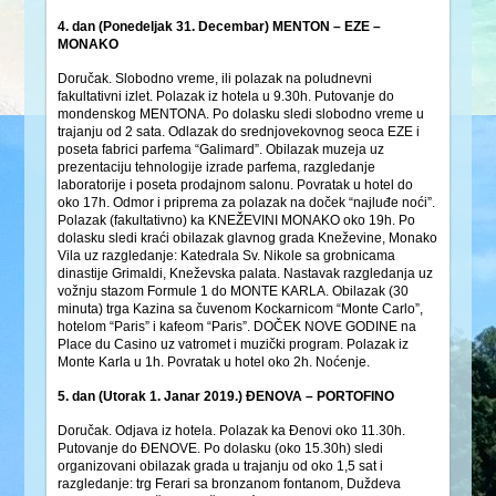
4. dan (Ponedeljak 31. Decembar) MENTON – EZE –
MONAKO
Doručak. Slobodno vreme, ili polazak na poludnevni
fakultativni izlet. Polazak iz hotela u 9.30h. Putovanje do
mondenskog MENTONA. Po dolasku sledi slobodno vreme u
trajanju od 2 sata. Odlazak do srednjovekovnog seoca EZE i
poseta fabrici parfema “Galimard”. Obilazak muzeja uz
prezentaciju tehnologije izrade parfema, razgledanje
laboratorije i poseta prodajnom salonu. Povratak u hotel do
oko 17h. Odmor i priprema za polazak na doček “najluđe noći”.
Polazak (fakultativno) ka KNEŽEVINI MONAKO oko 19h. Po
dolasku sledi kraći obilazak glavnog grada Kneževine, Monako
Vila uz razgledanje: Katedrala Sv. Nikole sa grobnicama
dinastije Grimaldi, Kneževska palata. Nastavak razgledanja uz
vožnju stazom Formule 1 do MONTE KARLA. Obilazak (30
minuta) trga Kazina sa čuvenom Kockarnicom “Monte Carlo”,
hotelom “Paris” i kafeom “Paris”. DOČEK NOVE GODINE na
Place du Casino uz vatromet i muzički program. Polazak iz
Monte Karla u 1h. Povratak u hotel oko 2h. Noćenje.
5. dan (Utorak 1. Janar 2019.) ĐENOVA – PORTOFINO
Doručak. Odjava iz hotela. Polazak ka Đenovi oko 11.30h.
Putovanje do ĐENOVE. Po dolasku (oko 15.30h) sledi
organizovani obilazak grada u trajanju od oko 1,5 sat i
razgledanje: trg Ferari sa bronzanom fontanom, Duždeva