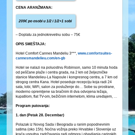
CENA ARANŽMANA:
209€ po osobi u 1/2 i 1/2+1 sobi
– Doplatu za jednokrevetnu sobu – 75€
OPIS SMEŠTAJA:
Hotel Comfort Cannes Mandeliu 3***,
www.comfortsuites-
cannesmandelieu.com/en-gb
Hotel se nalazi na poluostrvu Robinson, samo 10 minuta hoda
od peščane plaže i centra grada, na 2 km od željezničke
stanice Mandelieu-La Napoule i kongresnog centra, a 7 km od
strogog centra Kana. Hotel poseduje recepciju koja radi 24
sata, lobi, WiFi, salon za posluženje do… Sobe su prostrane,
moderno opremljene sa bračnim ili dva odvojena ležaja,
kupatilom, flat TV-om, bežičnim internetom, klima uređajem, …
Program putovanja:
1. dan (Petak 28. Decembar)
Polazak iz Novog Sada i Beograda u ranim popodnevnim
satima (oko 15h). Noćna vožnja preko Hrvatske i Slovenije uz
kraća usputna zadržavanja radi odmora i obavljanja carinskih