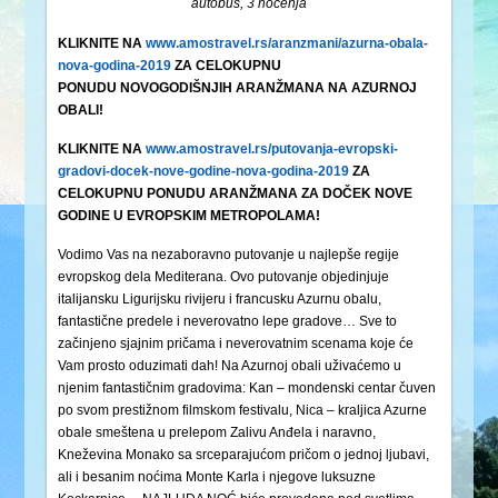
autobus, 3 noćenja
KLIKNITE NA
www.amostravel.rs/aranzmani/azurna-obala-
nova-godina-2019
ZA CELOKUPNU
PONUDU NOVOGODIŠNJIH ARANŽMANA NA AZURNOJ
OBALI!
KLIKNITE NA
www.amostravel.rs/putovanja-evropski-
gradovi-docek-nove-godine-nova-godina-2019
ZA
CELOKUPNU PONUDU ARANŽMANA ZA DOČEK NOVE
GODINE U EVROPSKIM METROPOLAMA!
Vodimo Vas na nezaboravno putovanje u najlepše regije
evropskog dela Mediterana. Ovo putovanje objedinjuje
italijansku Ligurijsku rivijeru i francusku Azurnu obalu,
fantastične predele i neverovatno lepe gradove… Sve to
začinjeno sjajnim pričama i neverovatnim scenama koje će
Vam prosto oduzimati dah! Na Azurnoj obali uživaćemo u
njenim fantastičnim gradovima: Kan – mondenski centar čuven
po svom prestižnom filmskom festivalu, Nica – kraljica Azurne
obale smeštena u prelepom Zalivu Anđela i naravno,
Kneževina Monako sa srceparajućom pričom o jednoj ljubavi,
ali i besanim noćima Monte Karla i njegove luksuzne