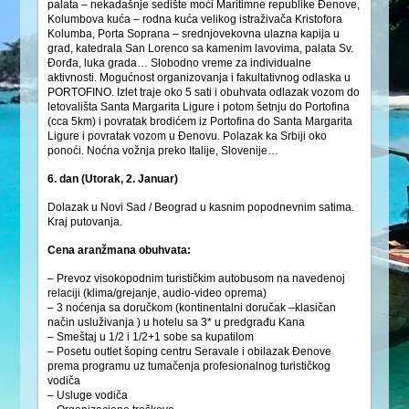
palata – nekadašnje sedište moći Maritimne republike Đenove,
Kolumbova kuća – rodna kuća velikog istraživača Kristofora
Kolumba, Porta Soprana – srednjovekovna ulazna kapija u
grad, katedrala San Lorenco sa kamenim lavovima, palata Sv.
Đorđa, luka grada… Slobodno vreme za individualne
aktivnosti. Mogućnost organizovanja i fakultativnog odlaska u
PORTOFINO. Izlet traje oko 5 sati i obuhvata odlazak vozom do
letovališta Santa Margarita Ligure i potom šetnju do Portofina
(cca 5km) i povratak brodićem iz Portofina do Santa Margarita
Ligure i povratak vozom u Đenovu. Polazak ka Srbiji oko
ponoći. Noćna vožnja preko Italije, Slovenije…
6. dan (Utorak, 2. Januar)
Dolazak u Novi Sad / Beograd u kasnim popodnevnim satima.
Kraj putovanja.
Cena aranžmana obuhvata:
– Prevoz visokopodnim turističkim autobusom na navedenoj
relaciji (klima/grejanje, audio-video oprema)
– 3 noćenja sa doručkom (kontinentalni doručak –klasičan
način usluživanja ) u hotelu sa 3* u predgrađu Kana
– Smeštaj u 1/2 i 1/2+1 sobe sa kupatilom
– Posetu outlet šoping centru Seravale i obilazak Đenove
prema programu uz tumačenja profesionalnog turističkog
vodiča
– Usluge vodiča