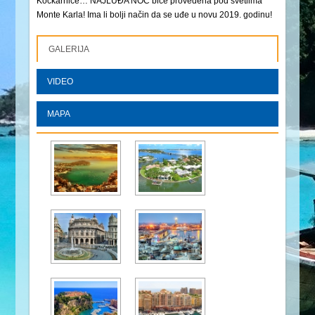
Kockarnice… NAJLUĐA NOĆ biće provedena pod svetlima
Monte Karla! Ima li bolji način da se uđe u novu 2019. godinu!
GALERIJA
VIDEO
MAPA