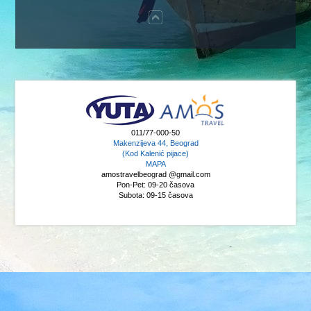
011/77-000-50
Makenzijeva 44, Beograd
(Kod Kalenić pijace)
MAPA
amostravelbeograd @gmail.com
Pon-Pet: 09-20 časova
Subota: 09-15 časova