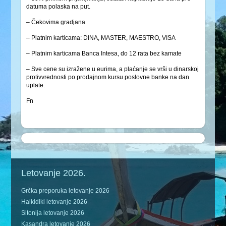
datuma polaska na put.
– Čekovima gradjana
– Platnim karticama: DINA, MASTER, MAESTRO, VISA
– Platnim karticama Banca Intesa, do 12 rata bez kamate
– Sve cene su izražene u eurima, a plaćanje se vrši u dinarskoj
protivvrednosti po prodajnom kursu poslovne banke na dan
uplate.
Fn
Letovanje 2026.
Grčka preporuka letovanje 2026
Halkidiki letovanje 2026
Sitonija letovanje 2026
Kasandra letovanje 2026