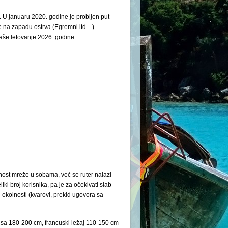
. U januaru 2020. godine je probijen put
e na zapadu ostrva (Egremni itd…).
vaše letovanje 2026. godine.
nost mreže u sobama, već se ruter nalazi
ki broj korisnika, pa je za očekivati slab
okolnosti (kvarovi, prekid ugovora sa
sa 180-200 cm, francuski ležaj 110-150 cm