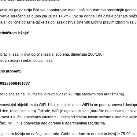
efkasa, ali ga pozicija čini sve popularnijim među našim putnicima poslednjih godina
ovanje skraćeno za duplo (sa 28 na 14 km). Ovo se odnosi i na ostale poznate plaž
ja i odlične polazne tačke za obilazak ostrva čine vilu Liotrivi pravim izborom za 
jedničkom ležaju*
i bračni ležaj ili dva obična ležaja (spojena, dimenzija 200*190)
 jedan bračni i jedan običan ležaj
žno promeni)
.609289668401637
no (plaća se na licu mesta, direktno vlasniku. Nije sastavni deo aranžmana).
smeštajni objekti imaju WiFi. Ukoliko objekat ima WiFi to ne podrazumeva i dostup
deo, recepcioni deo). Takođe, WiFi je uglavnom slab (naročito na ostrvima), trpi veli
nost u slučaju nestanka interneta u nekoj od smena tokom sezone usled bilo kojih 
lično). WiFi nije obavezan deo opreme u apartmanima i studijima.
a mera ležaja od našeg standarda. Grčki standard za normalan ležaj je 75-90 cm 