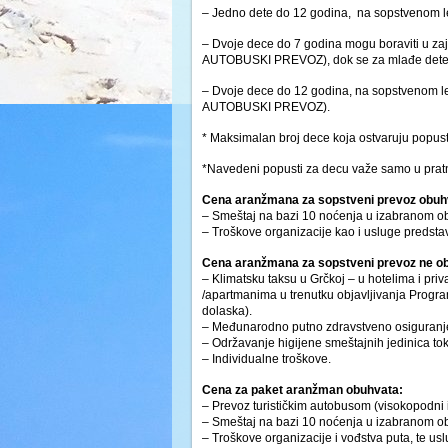
– Jedno dete do 12 godina, na sopstvenom 
– Dvoje dece do 7 godina mogu boraviti u za
AUTOBUSKI PREVOZ), dok se za mlađe dete p
– Dvoje dece do 12 godina, na sopstvenom l
AUTOBUSKI PREVOZ).
* Maksimalan broj dece koja ostvaruju popus
*Navedeni popusti za decu važe samo u pratn
Cena aranžmana za sopstveni prevoz obuh
– Smeštaj na bazi 10 noćenja u izabranom ob
– Troškove organizacije kao i usluge predsta
Cena aranžmana za sopstveni prevoz ne o
– Klimatsku taksu u Grčkoj – u hotelima i pri
/apartmanima u trenutku objavljivanja Progr
dolaska).
– Međunarodno putno zdravstveno osiguranje
– Održavanje higijene smeštajnih jedinica tok
– Individualne troškove.
Cena za paket aranžman obuhvata:
– Prevoz turističkim autobusom (visokopodni i
– Smeštaj na bazi 10 noćenja u izabranom ob
– Troškove organizacije i vođstva puta, te us