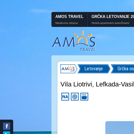
AMOS TRAVEL
GRČKA LETOVANJE 2
Naslovna strana
Hoteli,apartmani,aranžmani
Letovanje
Grčka os
Vila Liotrivi, Lefkada-Vasil