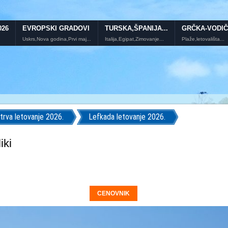
026
EVROPSKI GRADOVI
TURSKA,ŠPANIJA...
GRČKA-VODIČ
Uskrs,Nova godina,Prvi maj...
Italija,Egipat,Zimovanje...
Plaže,letovališta...
trva letovanje 2026.
Lefkada letovanje 2026.
iki
CENOVNIK