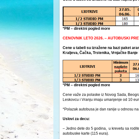
*PM – direktni pogled more
CENOVNIK LETO 2026. – AUTOBUSKI PR
Cene u tabeli su izražene na bazi paket a
Kraljeva, Čačka, Trstenika, Vrnjačke Banje 
*PM – direktni pogled more
Cene važe za polaske iz Novog Sada, Beograda
Leskovcu i Vranju imaju umanjenje od 10 eu
*Polazak autobusa je dan ranije u odnosu na 
Uslovi za decu:
– Jedno dete do 5 godina, u krevetu sa rodi
autobuske karte (115 eura).