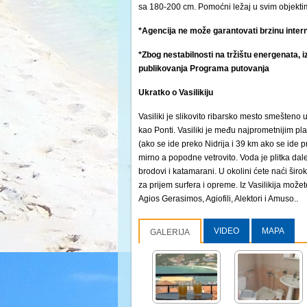
sa 180-200 cm. Pomoćni ležaj u svim objektima
*Agencija ne može garantovati brzinu intern
*Zbog nestabilnosti na tržištu energenata, i
publikovanja Programa putovanja
Ukratko o Vasilikiju
Vasiliki je slikovito ribarsko mesto smešteno
kao Ponti. Vasiliki je među najprometnijim p
(ako se ide preko Nidrija i 39 km ako se ide 
mirno a popodne vetrovito. Voda je plitka dal
brodovi i katamarani. U okolini ćete naći šir
za prijem surfera i opreme. Iz Vasilikija možet
Agios Gerasimos, Agiofili, Alektori i Amuso..
VIDEO
MAPA
GALERIJA