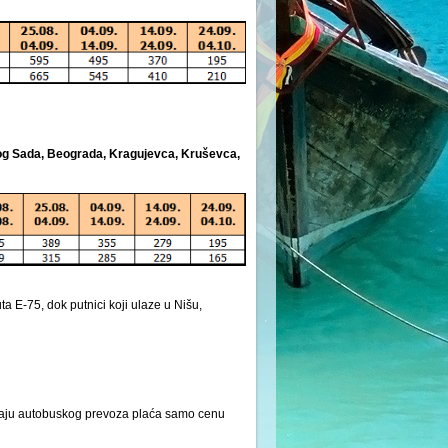
vog Sada, Beograda, Kragujevca, Kruševca,
 E-75, dok putnici koji ulaze u Nišu,
učaju autobuskog prevoza plaća samo cenu