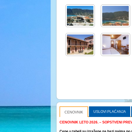
USLOVI PLAĆANJA
CENOVNIK
CENOVNIK LETO 2026. – SOPSTVENI PRE
Cene u tabeli su izražene na bazi najma po