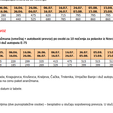
EVOZ
ranžmana (smeštaj + autobuski prevoz) po osobi za 10 noćenja za polaske iz No
i duž autoputa E-75
, Kragujevca, Kruševca, Kraljeva, Čačka, Trstenika, Vrnjačke Banje i duž autoputa
ra na cenu paket aranžmana.
datum iz tabele.
teljima (dve punoplatežne osobe) – besplatno u slučaju sopstvenog prevoza. U sl