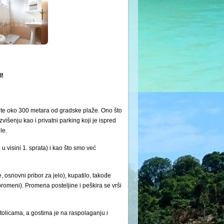
!
šta te oko 300 metara od gradske plaže. Ono što
išenju kao i privatni parking koji je ispred
le.
u visini 1. sprata) i kao što smo već
osnovni pribor za jelo), kupatilo, takođe
romeni). Promena posteljine i peškira se vrši
 stolicama, a gostima je na raspolaganju i