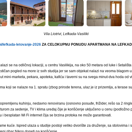
Vila Liotrivi, Lefkada-Vasiliki
/lefkada-letovanje-2026
ZA CELOKUPNU PONUDU APARTMANA NA LEFKADI
nalazi se na odličnoj lokaciji, u centru Vasilikija, na oko 50 metara od luke i šetali
astičan pogled na more iz svih studija jer se sam objekat nalazi na veoma blagom uzv
put mini-marketa, pekara, apoteka, kafića i taverni su na svega minut-dva hoda od vi
a koji se nalaze na 1. spratu (zbog prirode terena, ulaz je iz prizemlja, a terase su 
remljenu kuhinju, nedavno renoviranu (osnovno posuđe, frižider, rešo sa 2 ringle, 
urom za sedenje, TV i klima uređaj čije je korišćenje uključeno u cenu (podložno p
 i besplatan Wi Fi internet čija se brzina protoka ne može garantovati.
same kuće. Ispred ulaza u studije postoji veliko dvorište za druženje, sa stolovima i
veni ribar Nikos doneti na korišćenje.