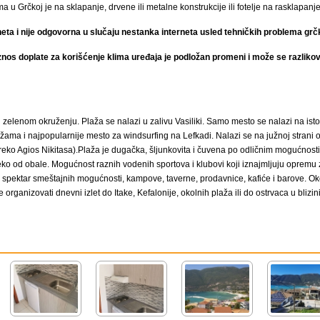
 u Grčkoj je na sklapanje, drvene ili metalne konstrukcije ili fotelje na rasklapanj
eta i nije odgovorna u slučaju nestanka interneta usled tehničkih problema grč
znos doplate za korišćenje klima uređaja je podložan promeni i može se razlikova
 u zelenom okruženju. Plaža se nalazi u zalivu Vasiliki. Samo mesto se nalazi na ist
lažama i najpopularnije mesto za windsurfing na Lefkadi. Nalazi se na južnoj stran
preko Agios Nikitasa).Plaža je dugačka, šljunkovita i čuvena po odličnim mogućnosti
eko od obale. Mogućnost raznih vodenih sportova i klubovi koji iznajmljuju opremu 
ok spektar smeštajnih mogućnosti, kampove, taverne, prodavnice, kafiće i barove. Ok
e organizovati dnevni izlet do Itake, Kefalonije, okolnih plaža ili do ostrvaca u blizi