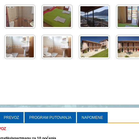
PREVOZ
PROGRAM PUTOVANJA
NAPOMENE
VOZ
 studiju/apartmanu za 10 noćenja.