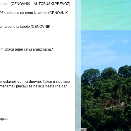
u iz tabele (CENOVNIK – AUTOBUSKI PREVOZ)
 30€ u odnosu na cenu iz tabele (CENOVNIK –
su na cenu iz tabele (CENOVNIK –
bom, plaća punu cenu aranžmana.*
meštajnoj jedinici dnevno. Takse u studijima
menama i plaćaju se na licu mesta (na dan
ograd.