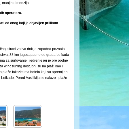
e, manjih dimenzija.
kih operatera.
ti od onog koji je objavljen prilikom
očnoj strani zaliva dok je zapadna poznata
i ostrva, 38 km jugozapadno od grada Lefkada
ma za surfovanje i jedrenje jer je pre podne
za windsurfing dostupni su na plaži kao i
o plaže takođe ima hotela koji su opremljeni
ni Lefkade. Pored Vasilikija se nalaze i plaže