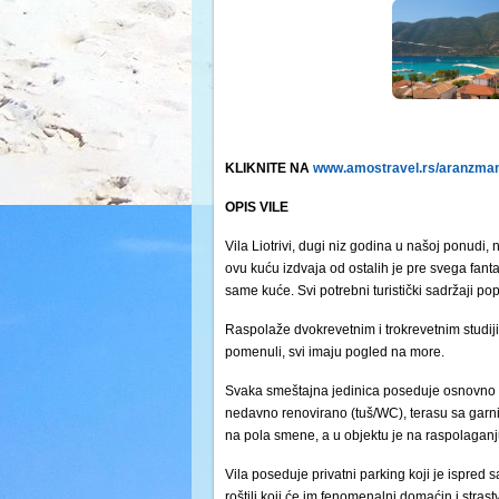
KLIKNITE NA
www.amostravel.rs/aranzmani
OPIS VILE
Vila Liotrivi, dugi niz godina u našoj ponudi, 
ovu kuću izdvaja od ostalih je pre svega fant
same kuće. Svi potrebni turistički sadržaji po
Raspolaže dvokrevetnim i trokrevetnim studijim
pomenuli, svi imaju pogled na more.
Svaka smeštajna jedinica poseduje osnovno op
nedavno renovirano (tuš/WC), terasu sa garnit
na pola smene, a u objektu je na raspolaganju
Vila poseduje privatni parking koji je ispred 
roštilj koji će im fenomenalni domaćin i strast