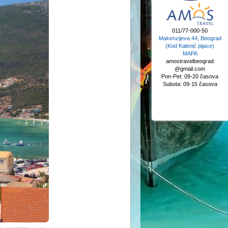
011/77-000-50
Makenzijeva 44, Beograd
(Kod Kalenić pijace)
MAPA
amostravelbeograd
@gmail.com
Pon-Pet: 09-20 časova
Subota: 09-15 časova