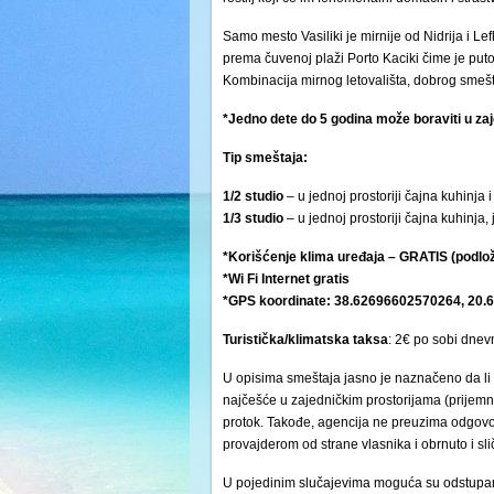
Samo mesto Vasiliki je mirnije od Nidrija i L
prema čuvenoj plaži Porto Kaciki čime je put
Kombinacija mirnog letovališta, dobrog smešta
*Jedno dete do 5 godina može boraviti u za
Tip smeštaja:
1/2 studio
– u jednoj prostoriji čajna kuhinja 
1/3 studio
– u jednoj prostoriji čajna kuhinja,
*Korišćenje klima uređaja – GRATIS (podlo
*Wi Fi Internet gratis
*GPS koordinate: 38.62696602570264, 20
Turistička/klimatska
taksa
: 2€ po sobi dnev
U opisima smeštaja jasno je naznačeno da li 
najčešće u zajedničkim prostorijama (prijemni 
protok. Takođe, agencija ne preuzima odgovor
provajderom od strane vlasnika i obrnuto i s
U pojedinim slučajevima moguća su odstupanj