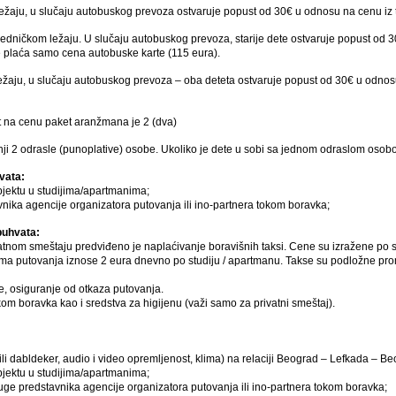
ležaju, u slučaju autobuskog prevoza ostvaruje popust od 30€ u odnosu na cen
jedničkom ležaju. U slučaju autobuskog prevoza, starije dete ostvaruje popust od
laća samo cena autobuske karte (115 eura).
ežaju, u slučaju autobuskog prevoza – oba deteta ostvaruje popust od 30€ u odno
t na cenu paket aranžmana je 2 (dva)
ji 2 odrasle (punoplative) osobe. Ukoliko je dete u sobi sa jednom odraslom oso
vata:
jektu u studijima/apartmanima;
vnika agencije organizatora putovanja ili ino-partnera tokom boravka;
buhvata:
vatnom smeštaju predviđeno je naplaćivanje boravišnih taksi. Cene su izražene po s
ama putovanja iznose 2 eura dnevno po studiju / apartmanu. Takse su podložne pro
, osiguranje od otkaza putovanja.
om boravka kao i sredstva za higijenu (važi samo za privatni smeštaj).
li dabldeker, audio i video opremljenost, klima) na relaciji Beograd – Lefkada – Be
jektu u studijima/apartmanima;
luge predstavnika agencije organizatora putovanja ili ino-partnera tokom boravka;