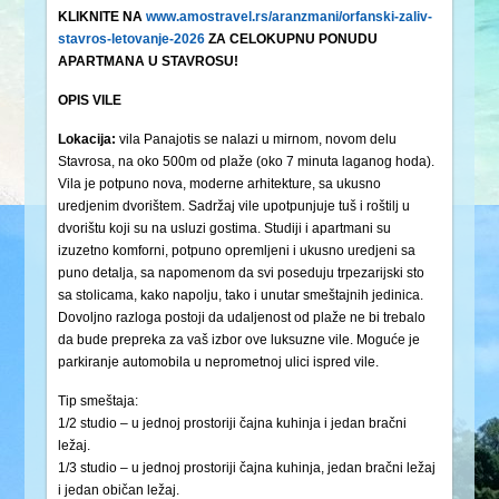
KLIKNITE NA
www.amostravel.rs/aranzmani/orfanski-zaliv-
stavros-letovanje-2026
ZA CELOKUPNU PONUDU
APARTMANA U STAVROSU!
OPIS VILE
Lokacija:
vila Panajotis se nalazi u mirnom, novom delu
Stavrosa, na oko 500m od plaže (oko 7 minuta laganog hoda).
Vila je potpuno nova, moderne arhitekture, sa ukusno
uredjenim dvorištem. Sadržaj vile upotpunjuje tuš i roštilj u
dvorištu koji su na usluzi gostima. Studiji i apartmani su
izuzetno komforni, potpuno opremljeni i ukusno uredjeni sa
puno detalja, sa napomenom da svi poseduju trpezarijski sto
sa stolicama, kako napolju, tako i unutar smeštajnih jedinica.
Dovoljno razloga postoji da udaljenost od plaže ne bi trebalo
da bude prepreka za vaš izbor ove luksuzne vile. Moguće je
parkiranje automobila u neprometnoj ulici ispred vile.
Tip smeštaja:
1/2 studio – u jednoj prostoriji čajna kuhinja i jedan bračni
ležaj.
1/3 studio – u jednoj prostoriji čajna kuhinja, jedan bračni ležaj
i jedan običan ležaj.