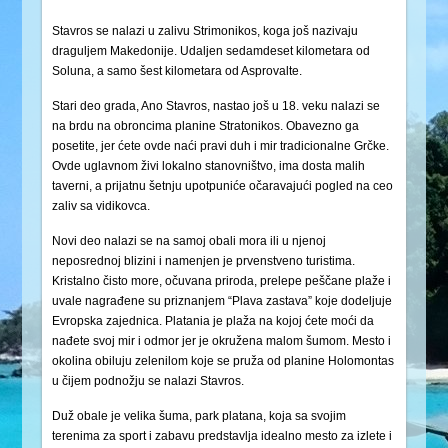
Stavros se nalazi u zalivu Strimonikos, koga još nazivaju
draguljem Makedonije. Udaljen sedamdeset kilometara od
Soluna, a samo šest kilometara od Asprovalte.
Stari deo grada, Ano Stavros, nastao još u 18. veku nalazi se
na brdu na obroncima planine Stratonikos. Obavezno ga
posetite, jer ćete ovde naći pravi duh i mir tradicionalne Grčke.
Ovde uglavnom živi lokalno stanovništvo, ima dosta malih
taverni, a prijatnu šetnju upotpuniće očaravajući pogled na ceo
zaliv sa vidikovca.
Novi deo nalazi se na samoj obali mora ili u njenoj
neposrednoj blizini i namenjen je prvenstveno turistima.
Kristalno čisto more, očuvana priroda, prelepe peščane plaže i
uvale nagrađene su priznanjem “Plava zastava” koje dodeljuje
Evropska zajednica. Platania je plaža na kojoj ćete moći da
nađete svoj mir i odmor jer je okružena malom šumom. Mesto i
okolina obiluju zelenilom koje se pruža od planine Holomontas
u čijem podnožju se nalazi Stavros.
Duž obale je velika šuma, park platana, koja sa svojim
terenima za sport i zabavu predstavlja idealno mesto za izlete i