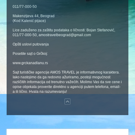
011/77-000-50
Makenzijeva 44, Beograd
(Kod Kalenić pijace)
Lice zaduženo za zaštitu podataka o ličnosti: Bojan Stefanović,
011/77-000-50, amostravelbeograd@gmail.com
Opšti uslovi putovanja
Posetite sajt o Grčkoj:
www.grckanadlanu.rs
Sajt turističke agencije AMOS TRAVEL je informativnog karaktera.
Iako nastojimo da ga redovno ažuriramo, postoji mogućnost
različitih informacija od trenutno važećih. Molimo Vas da sve cene i
opise objekata proverite direktno u agenciji putem telefona, email-
a ili lično. Hvala na razumevanju!