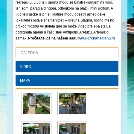
rekreaciju. Ljubitelji sporta mogu se baviti skijanjem na vodi,
tenisom, paraglajdingom, odbojkom na plaži i mini golfom. A
ljubitelji grčke istorije i kulture mogu posetiti arheološke
lokalitete i ostale znamenitosti – drevna Stagira, rodno mesto
grčkog filozofa Aristotela gde se može videti prelepa statua
podignuta njemu u čast, stari Amfipolis, Aretuzu, Artemizio
zamak.
Pročitajte još na našem sajtu
www.grckanadlanu.rs
GALERIJA
VIDEO
MAPA