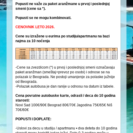
Popusti ne važe za paket aranžmane u prvoj i poslednjoj
smeni (cene sa *).
Popusti se ne mogu kombinovati.
CENOVNIK LETO 2026.
Cene su izražene u eurima po studiju/apartmanu na bazi
najma za 10 noćenja
-Cene sa zvezdicom (*) u prvoj i poslednjoj smeni označavaju
paket aranžman (smeštaj+prevoz po osobi) i odnose se na
polazak iz Beograda. Ne postoji umanjenje za polaske južnije
od Beograda.
-Polazak autobusa je dan ranije u odnosu na datum iz tabele.
Cena povratne autobuske karte, odrasli / deca do 10 godina
starosti:
Novi Sad 100€/90€ Beograd 80€/70€ Jagodina 75€/65€ Niš
70€/60€
POPUSTI I DOPLATE:
-Uslovi za decu u studiju / apartmanu • dva deteta do 10 godina