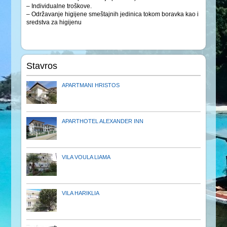
– Individualne troškove.
– Održavanje higijene smeštajnih jedinica tokom boravka kao i
sredstva za higijenu
Stavros
APARTMANI HRISTOS
APARTHOTEL ALEXANDER INN
VILA VOULA LIAMA
VILA HARIKLIA