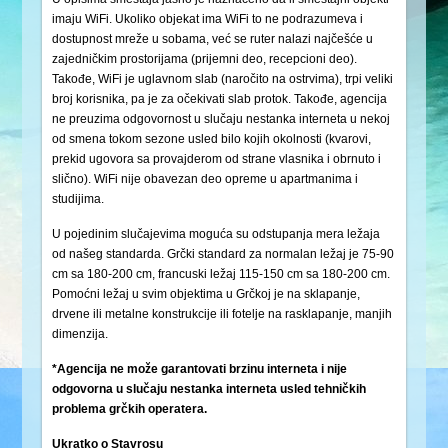
imaju WiFi. Ukoliko objekat ima WiFi to ne podrazumeva i
dostupnost mreže u sobama, već se ruter nalazi najčešće u
zajedničkim prostorijama (prijemni deo, recepcioni deo).
Takođe, WiFi je uglavnom slab (naročito na ostrvima), trpi veliki
broj korisnika, pa je za očekivati slab protok. Takođe, agencija
ne preuzima odgovornost u slučaju nestanka interneta u nekoj
od smena tokom sezone usled bilo kojih okolnosti (kvarovi,
prekid ugovora sa provajderom od strane vlasnika i obrnuto i
slično). WiFi nije obavezan deo opreme u apartmanima i
studijima.
U pojedinim slučajevima moguća su odstupanja mera ležaja
od našeg standarda. Grčki standard za normalan ležaj je 75-90
cm sa 180-200 cm, francuski ležaj 115-150 cm sa 180-200 cm.
Pomoćni ležaj u svim objektima u Grčkoj je na sklapanje,
drvene ili metalne konstrukcije ili fotelje na rasklapanje, manjih
dimenzija.
*Agencija ne može garantovati brzinu interneta i nije
odgovorna u slučaju nestanka interneta usled tehničkih
problema grčkih operatera.
Ukratko o Stavrosu