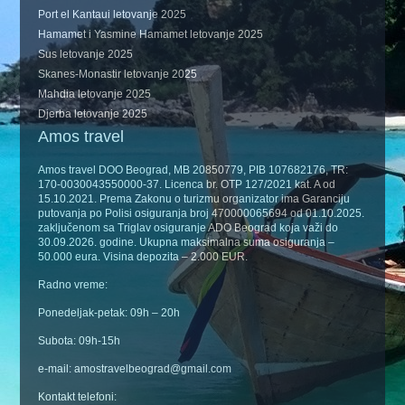
Port el Kantaui letovanje 2025
Hamamet i Yasmine Hamamet letovanje 2025
Sus letovanje 2025
Skanes-Monastir letovanje 2025
Mahdia letovanje 2025
Djerba letovanje 2025
Amos travel
Amos travel DOO Beograd, MB 20850779, PIB 107682176, TR:
170-0030043550000-37. Licenca br. OTP 127/2021 kat. A od
15.10.2021. Prema Zakonu o turizmu organizator ima Garanciju
putovanja po Polisi osiguranja broj 470000065694 od 01.10.2025.
zaključenom sa Triglav osiguranje ADO Beograd koja važi do
30.09.2026. godine. Ukupna maksimalna suma osiguranja –
50.000 eura. Visina depozita – 2.000 EUR.
Radno vreme:
Ponedeljak-petak: 09h – 20h
Subota: 09h-15h
e-mail: amostravelbeograd@gmail.com
Kontakt telefoni: