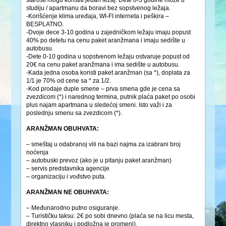
starosti mogu koristiti jedan ležaj. Dete 0-3 godine može u
studiju / apartmanu da boravi bez sopstvenog ležaja.
-Korišćenje klima uređaja, WI-FI interneta i peškira –
BESPLATNO.
-Dvoje dece 3-10 godina u zajedničkom ležaju imaju popust
40% po detetu na cenu paket aranžmana i imaju sedište u
autobusu.
-Dete 0-10 godina u sopstvenom ležaju ostvaruje popust od
20€ na cenu paket aranžmana i ima sedište u autobusu.
-Kada jedna osoba koristi paket aranžman (sa *), doplata za
1/1 je 70% od cene sa * za 1/2.
-Kod prodaje duple smene – prva smena gde je cena sa
zvezdicom (*) i narednog termina, putnik plaća paket po osobi
plus najam apartmana u sledećoj smeni. Isto važi i za
poslednju smenu sa zvezdicom (*).
ARANŽMAN OBUHVATA:
– smeštaj u odabranoj vili na bazi najma za izabrani broj
noćenja
– autobuski prevoz (ako je u pitanju paket aranžman)
– servis predstavnika agencije
– organizaciju i vođstvo puta.
ARANŽMAN NE OBUHVATA:
– Međunarodno putno osiguranje.
– Turističku taksu: 2€ po sobi dnevno (plaća se na licu mesta,
direktno vlasniku i podložna je promeni).