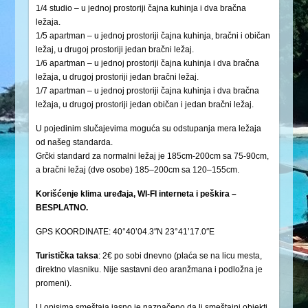
1/4 studio – u jednoj prostoriji čajna kuhinja i dva bračna
ležaja.
1/5 apartman – u jednoj prostoriji čajna kuhinja, bračni i običan
ležaj, u drugoj prostoriji jedan bračni ležaj.
1/6 apartman – u jednoj prostoriji čajna kuhinja i dva bračna
ležaja, u drugoj prostoriji jedan bračni ležaj.
1/7 apartman – u jednoj prostoriji čajna kuhinja i dva bračna
ležaja, u drugoj prostoriji jedan običan i jedan bračni ležaj.
U pojedinim slučajevima moguća su odstupanja mera ležaja
od našeg standarda.
Grčki standard za normalni ležaj je 185cm-200cm sa 75-90cm,
a bračni ležaj (dve osobe) 185–200cm sa 120–155cm.
Korišćenje klima uređaja, WI-FI interneta i peškira –
BESPLATNO.
GPS KOORDINATE: 40°40’04.3″N 23°41’17.0″E
Turistička
taksa
: 2€ po sobi dnevno (plaća se na licu mesta,
direktno vlasniku. Nije sastavni deo aranžmana i podložna je
promeni).
U opisima smeštaja jasno je naznačeno da li smeštajni objekti