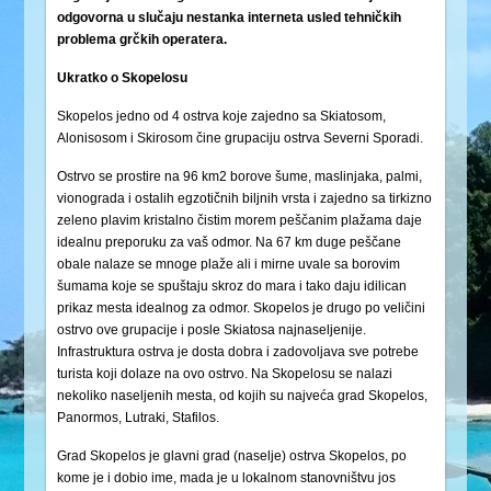
odgovorna u slučaju nestanka interneta usled tehničkih
problema grčkih operatera.
Ukratko o Skopelosu
Skopelos jedno od 4 ostrva koje zajedno sa Skiatosom,
Alonisosom i Skirosom čine grupaciju ostrva Severni Sporadi.
Ostrvo se prostire na 96 km2 borove šume, maslinjaka, palmi,
vionograda i ostalih egzotičnih biljnih vrsta i zajedno sa tirkizno
zeleno plavim kristalno čistim morem peščanim plažama daje
idealnu preporuku za vaš odmor. Na 67 km duge peščane
obale nalaze se mnoge plaže ali i mirne uvale sa borovim
šumama koje se spuštaju skroz do mara i tako daju idilican
prikaz mesta idealnog za odmor. Skopelos je drugo po veličini
ostrvo ove grupacije i posle Skiatosa najnaseljenije.
Infrastruktura ostrva je dosta dobra i zadovoljava sve potrebe
turista koji dolaze na ovo ostrvo. Na Skopelosu se nalazi
nekoliko naseljenih mesta, od kojih su najveća grad Skopelos,
Panormos, Lutraki, Stafilos.
Grad Skopelos je glavni grad (naselje) ostrva Skopelos, po
kome je i dobio ime, mada je u lokalnom stanovništvu jos