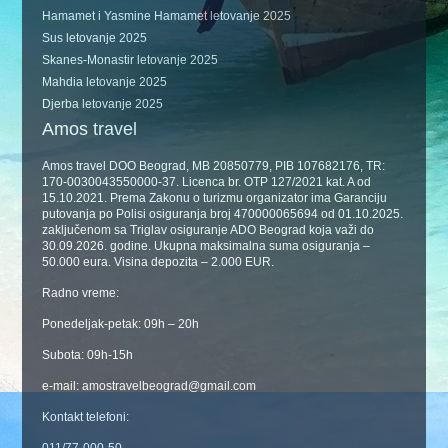
Hamamet i Yasmine Hamamet letovanje 2025
Sus letovanje 2025
Skanes-Monastir letovanje 2025
Mahdia letovanje 2025
Djerba letovanje 2025
Amos travel
Amos travel DOO Beograd, MB 20850779, PIB 107682176, TR:
170-0030043550000-37. Licenca br. OTP 127/2021 kat. A od
15.10.2021. Prema Zakonu o turizmu organizator ima Garanciju
putovanja po Polisi osiguranja broj 470000065694 od 01.10.2025.
zaključenom sa Triglav osiguranje ADO Beograd koja važi do
30.09.2026. godine. Ukupna maksimalna suma osiguranja –
50.000 eura. Visina depozita – 2.000 EUR.
Radno vreme:
Ponedeljak-petak: 09h – 20h
Subota: 09h-15h
e-mail: amostravelbeograd@gmail.com
Kontakt telefoni: