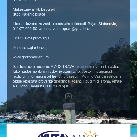
011/77-000-50
Makenzijeva 44, Beograd
(Kod Kalenić pijace)
Lice zaduženo za zaštitu podataka o ličnosti: Bojan Stefanović,
011/77-000-50, amostravelbeograd@gmail.com
Opšti uslovi putovanja
Posetite sajt o Grčkoj:
www.grckanadlanu.rs
Sajt turističke agencije AMOS TRAVEL je informativnog karaktera.
Iako nastojimo da ga redovno ažuriramo, postoji mogućnost
različitih informacija od trenutno važećih. Molimo Vas da sve cene i
opise objekata proverite direktno u agenciji putem telefona, email-
a ili lično. Hvala na razumevanju!