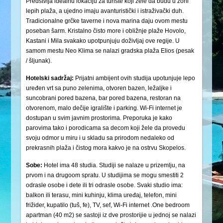
Predstvlja idealnu lokaciju za turiste koji žele da budu u zoni
lepih plaža, a ujedno imaju avanturistički i istraživački duh.
Tradicionalne grčke taverne i nova marina daju ovom mestu
poseban šarm. Kristalno čisto more i obližnje plaže Hovolo,
Kastani i Mila svakako upotpunjuju doživljaj ove regije. U
samom mestu Neo Klima se nalazi gradska plaža Elios (pesak
/ šljunak).
Hotelski sadržaj:
Prijatni ambijent ovih studija upotunjuje lepo
uređen vrt sa puno zelenima, otvoren bazen, ležaljke i
suncobrani pored bazena, bar pored bazena, restoran na
otvorenom, malo dečije igralište i parking. Wi-Fi internet je
dostupan u svim javnim prostorima. Preporuka je kako
parovima tako i porodicama sa decom koji žele da provedu
svoju odmor u miru i u skladu sa prirodom nedaleko od
prekrasnih plaža i čistog mora kakvo je na ostrvu Skopelos.
Sobe:
Hotel ima 48 studia. Studiji se nalaze u prizemlju, na
prvom i na drugoom spratu. U studijima se mogu smestiti 2
odrasle osobe i dete ili tri odrasle osobe. Svaki studio ima:
balkon ili terasu, mini kuhinju, klima uređaj, telefon, mini
frižider, kupatilo (tuš, fe), TV, sef, Wi-Fi internet .One bedroom
apartman (40 m2) se sastoji iz dve prostorijie u jednoj se nalazi