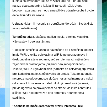
kuhinja sa dvosedom koji se razvlači, dok se u drugoj sobi
nalaze dva standardna ležaja ili francuski ležaj. U one
bedroom apartman se mogu smestiti dve odrasle osobe i dvoje
dece ili tri odrasle osobe.
Usluga:
Najam ili noćenje sa doručkom (doručak – švedski sto,
samoposluživanje)
Turistička
taksa
: plaća se na licu mesta, direktno vlasniku.
Nije sastavni deo aranžmana.
U opisima smeštaja jasno je naznačeno da li smeštajni objekti
imaju WiFi. Ukoliko objekat ima WiFi to ne podrazumeva i
dostupnost mreže u sobama, već se ruter nalazi najčešće u
zajedničkim prostorijama (prijemni deo, recepcioni deo).
Takođe, WiFi je uglavnom slab (naročito na ostrvima), trpi veliki
broj korisnika, pa je za očekivati slab protok. Takođe, agencija
ne preuzima odgovornost u slučaju nestanka interneta u nekoj
od smena tokom sezone usled bilo kojih okolnosti (kvarovi,
prekid ugovora sa provajderom od strane vlasnika i obrnuto i
slično). WiFi nije obavezan deo opreme u apartmanima i
studijima.
*Agencija ne može garantovati brzinu interneta i nije