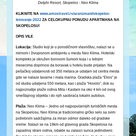
Delphi Resort, Skopelos - Neo Klima
KLIKNITE NA
www.amostravel.rs/aranzmani/skopelos-
letovanje-2022
ZA CELOKUPNU PONUDU APARTMANA NA
SKOPELOSU!
OPIS VILE
Lokacija:
Studio koji je u porodičnom vlasništvu, nalazi se u
mirnom i živopisnom ambijentu u mestu Neo Klima. Hotelski
kompleks je okružen borovom šumom koja i u letnjim
mesecima doprinosi da boravak u hotelu bude prijatan. Na
pešačkoj udaljenosti od 350 metara je udaljen od centra mesta
gde se nalaze tavarne i mala marina. Gradska plaža “Elios” je
od studia udaljena 550 metara, kao i plaža “Hovolo”, dok su
najpoznatije plaže ostrva Mila i Kastani na oko 4 km od ovog
smeštajnog objekta i do njih saobraća lokalni autobus.
Plaža:
Neo Klima – Jedno od najpopularnijih turističkih mesta
na Skopelosu, Neo Klima je tradicionalno grčko selo sa svim
potrebnim sadržajima za miran odmor daleko od gradske
vreme. Nalazi se na 19km od glavnog grada Skopelosa na
zapadnoj strani ostrva, odakle su zalasci sunca jedinstveni.