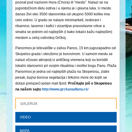
poznat pod nazivom Hora (Chora) ili “mesto”. Nalazi se na
jugoistočnom delu ostrva i u njemu je i glavna luka. U mestu
danas živi oko 3500 stanovnika od ukupno 5000 koliko ima
celo ostrvo. U gradu se nalaze minimarketi, restorani i
ribarnice, taverne i kafici i vizantijse pravoslavne crkve a
smatra se jednim od najlepših (i kako lokalci kažu najlepšim)
mestom u celoj ostrvskoj Grčkoj.
Panormos je letovalište u zalivu Panos, 15 km jugozapadno od
Skopelos grada i okruženo je borovinom. U samom mestu se
nalazi očuvan akropolj iz antičkog vremena koji su koristili
lokalni stanovnici pri svojim ritualima i molitvi bogu Panu. Plaža
Panormos je jedna od najlepših plaža na Skopelosu, zlatni
pesak, bujna borova vegetacija i tirkizno more do kojih se
dolazi prelazeći jedan mali fjord.
Pročitajte još o Skopelosu
na našem sajtu
http://www.grckanadlanu.rs/
GALERIJA
VIDEO
MAPA