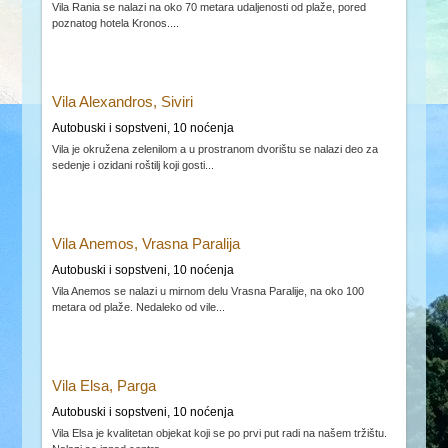
Vila Rania se nalazi na oko 70 metara udaljenosti od plaže, pored
poznatog hotela Kronos....
Vila Alexandros, Siviri
Autobuski i sopstveni, 10 noćenja
Vila je okružena zelenilom a u prostranom dvorištu se nalazi deo za
sedenje i ozidani roštilj koji gosti...
Vila Anemos, Vrasna Paralija
Autobuski i sopstveni, 10 noćenja
Vila Anemos se nalazi u mirnom delu Vrasna Paralije, na oko 100
metara od plaže. Nedaleko od vile...
Vila Elsa, Parga
Autobuski i sopstveni, 10 noćenja
Vila Elsa je kvalitetan objekat koji se po prvi put radi na našem tržištu.