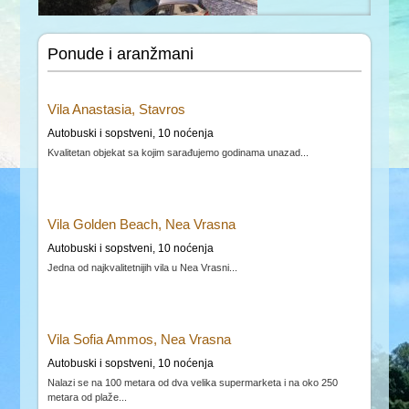
Nei Pori, Platamon,
Leptokarija, Olympic Beach,
Paralija
Ponude i aranžmani
Parga, Sivota, Vrahos,
Vila Anastasia, Stavros
Amudia letovanje
Autobuski i sopstveni, 10 noćenja
2026.
Kvalitetan objekat sa kojim sarađujemo godinama unazad...
Parga, Sivota, Vrahos,
Amudia kompletna ponuda
apartmana
Vila Golden Beach, Nea Vrasna
Autobuski i sopstveni, 10 noćenja
Jedna od najkvalitetnijih vila u Nea Vrasni...
Vila Sofia Ammos, Nea Vrasna
Autobuski i sopstveni, 10 noćenja
Nalazi se na 100 metara od dva velika supermarketa i na oko 250
metara od plaže...