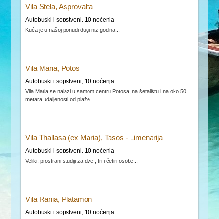
Vila Stela, Asprovalta
Autobuski i sopstveni, 10 noćenja
Kuća je u našoj ponudi dugi niz godina...
Vila Maria, Potos
Autobuski i sopstveni, 10 noćenja
Vila Maria se nalazi u samom centru Potosa, na šetalištu i na oko 50
metara udaljenosti od plaže...
Vila Thallasa (ex Maria), Tasos - Limenarija
Autobuski i sopstveni, 10 noćenja
Veliki, prostrani studiji za dve , tri i četiri osobe...
Vila Rania, Platamon
Autobuski i sopstveni, 10 noćenja