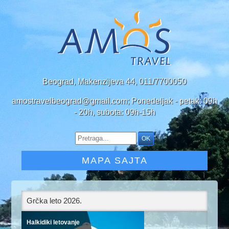
Beograd, Makenzijeva 44, 011/7700050
amostravelbeograd@gmail.com; Ponedeljak - petak: 09h
- 20h, subota: 09h-15h
MAPA SAJTA
Grčka leto 2026.
Halkidiki letovanje