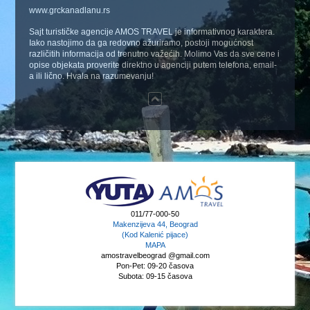
www.grckanadlanu.rs
Sajt turističke agencije AMOS TRAVEL je informativnog karaktera.
Iako nastojimo da ga redovno ažuriramo, postoji mogućnost
različitih informacija od trenutno važećih. Molimo Vas da sve cene i
opise objekata proverite direktno u agenciji putem telefona, email-
a ili lično. Hvala na razumevanju!
011/77-000-50
Makenzijeva 44, Beograd
(Kod Kalenić pijace)
MAPA
amostravelbeograd @gmail.com
Pon-Pet: 09-20 časova
Subota: 09-15 časova