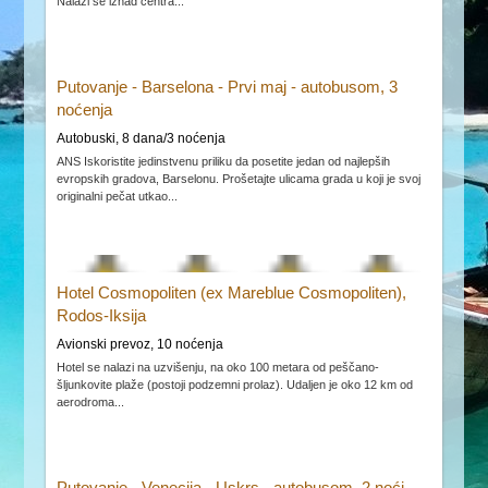
Nalazi se iznad centra...
Putovanje - Barselona - Prvi maj - autobusom, 3
noćenja
Autobuski, 8 dana/3 noćenja
ANS Iskoristite jedinstvenu priliku da posetite jedan od najlepših
evropskih gradova, Barselonu. Prošetajte ulicama grada u koji je svoj
originalni pečat utkao...
Hotel Cosmopoliten (ex Mareblue Cosmopoliten),
Rodos-Iksija
Avionski prevoz, 10 noćenja
Hotel se nalazi na uzvišenju, na oko 100 metara od peščano-
šljunkovite plaže (postoji podzemni prolaz). Udaljen je oko 12 km od
aerodroma...
Putovanje - Venecija - Uskrs - autobusom, 2 noći