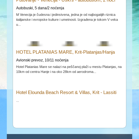
Autobuski, 5 dana/2 noćenja
M Venecija je čudesna i jedinstvena, jedna je od najbogatijih riznica
italijanske i evropske kulture i umetnosti. Izgrađena je tokom V veka
u...
HOTEL PLATANIAS MARE, Krit-Platanjas/Hanja
Avionski prevoz, 10/11 noćenja
Hotel Platanias Mare se nalazi na peščanoj plaži u mestu Platanjas, na
10km od centra Hanje i na oko 28km od aerodroma...
Hotel Elounda Beach Resort & Villas, Krit - Lassiti
...