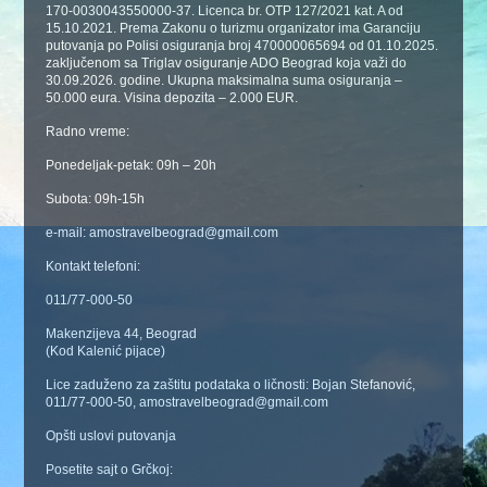
170-0030043550000-37. Licenca br. OTP 127/2021 kat. A od
15.10.2021. Prema Zakonu o turizmu organizator ima Garanciju
putovanja po Polisi osiguranja broj 470000065694 od 01.10.2025.
zaključenom sa Triglav osiguranje ADO Beograd koja važi do
30.09.2026. godine. Ukupna maksimalna suma osiguranja –
50.000 eura. Visina depozita – 2.000 EUR.
Radno vreme:
Ponedeljak-petak: 09h – 20h
Subota: 09h-15h
e-mail: amostravelbeograd@gmail.com
Kontakt telefoni:
011/77-000-50
Makenzijeva 44, Beograd
(Kod Kalenić pijace)
Lice zaduženo za zaštitu podataka o ličnosti: Bojan Stefanović,
011/77-000-50, amostravelbeograd@gmail.com
Opšti uslovi putovanja
Posetite sajt o Grčkoj: