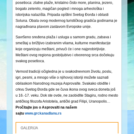
posetioca: zlatne plaže, kristalno čisto more, planina, jezero,
bogato zelenilo, magičan pogled i mnoga arheološka i
istorijska nalazišta. Pripada opštini Svetog Đorđa i oblasti
Soluna. Obala ovog modernog turističkog gradića godinama je
nagrađivana plavom zastavom Evropske unije.
Savršeno sređena plaža i usluga u samom gradu, zabava i
smeštaj u brižljivo izabranim vilama, kulturne manifestacije
koje organizuju meštani, privući će i one najprobirljivije.
Meštani ovog regiona gostoljubivo i otvorenog srca dočekuju
svakog posetioca.
Vernost tradiciji očigledna je u svakodnevnom životu, poslu,
igri, pesmi, a mnogo više o njihovoj istoriji možete saznati
obilaskom Narodnog muzeja Asprovalte. Svakako obiđite i
crkvu Svetog Đorđa gde se čuva ikona ovog sveca doneta još
u 16.-17. veku. Dok ste ovde, ne zaobiđite Stagiru, rodno mesto
antičkog filozofa Aristotela, antički grad Filipi, Uranopolis…
Pročitajte jos o Asprovalti na našem
sajtu
www.grckanadlanu.rs
GALERIJA