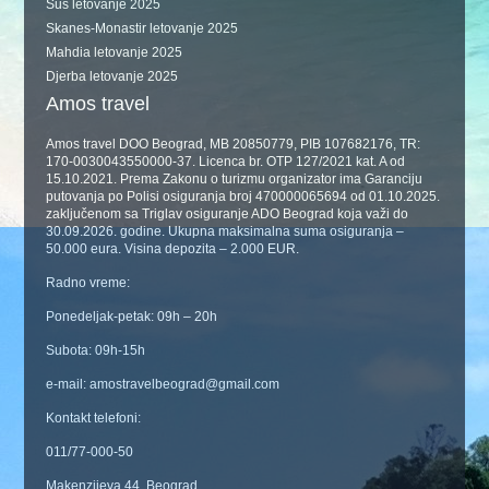
Sus letovanje 2025
Skanes-Monastir letovanje 2025
Mahdia letovanje 2025
Djerba letovanje 2025
Amos travel
Amos travel DOO Beograd, MB 20850779, PIB 107682176, TR:
170-0030043550000-37. Licenca br. OTP 127/2021 kat. A od
15.10.2021. Prema Zakonu o turizmu organizator ima Garanciju
putovanja po Polisi osiguranja broj 470000065694 od 01.10.2025.
zaključenom sa Triglav osiguranje ADO Beograd koja važi do
30.09.2026. godine. Ukupna maksimalna suma osiguranja –
50.000 eura. Visina depozita – 2.000 EUR.
Radno vreme:
Ponedeljak-petak: 09h – 20h
Subota: 09h-15h
e-mail: amostravelbeograd@gmail.com
Kontakt telefoni:
011/77-000-50
Makenzijeva 44, Beograd