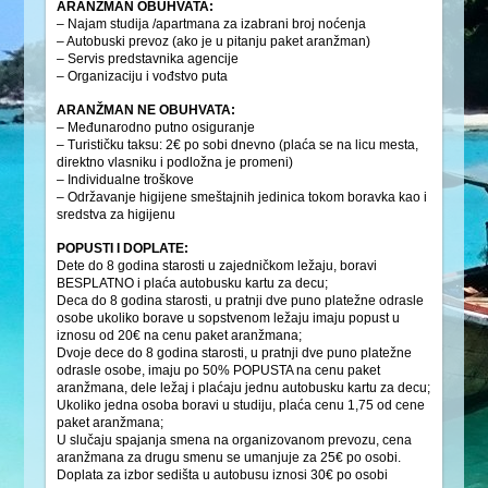
ARANŽMAN OBUHVATA:
– Najam studija /apartmana za izabrani broj noćenja
– Autobuski prevoz (ako je u pitanju paket aranžman)
– Servis predstavnika agencije
– Organizaciju i vođstvo puta
ARANŽMAN NE OBUHVATA:
– Međunarodno putno osiguranje
– Turističku taksu: 2€ po sobi dnevno (plaća se na licu mesta,
direktno vlasniku i podložna je promeni)
– Individualne troškove
– Održavanje higijene smeštajnih jedinica tokom boravka kao i
sredstva za higijenu
POPUSTI I DOPLATE:
Dete do 8 godina starosti u zajedničkom ležaju, boravi
BESPLATNO i plaća autobusku kartu za decu;
Deca do 8 godina starosti, u pratnji dve puno platežne odrasle
osobe ukoliko borave u sopstvenom ležaju imaju popust u
iznosu od 20€ na cenu paket aranžmana;
Dvoje dece do 8 godina starosti, u pratnji dve puno platežne
odrasle osobe, imaju po 50% POPUSTA na cenu paket
aranžmana, dele ležaj i plaćaju jednu autobusku kartu za decu;
Ukoliko jedna osoba boravi u studiju, plaća cenu 1,75 od cene
paket aranžmana;
U slučaju spajanja smena na organizovanom prevozu, cena
aranžmana za drugu smenu se umanjuje za 25€ po osobi.
Doplata za izbor sedišta u autobusu iznosi 30€ po osobi