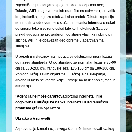
zajedničkim prostorijama (prijemni deo, recepcioni deo).
Takođe, WiFi je uglavnom slab (naročito na ostrvima), trpi veliki
broj korisnika, pa je za očekivati slab protok. Takođe, agencija
ne preuzima odgovornost u slučaju nestanka interneta u nekoj
od smena tokom sezone usled bilo kojih okolnosti (kvarovi,
prekid ugovora sa provajderom od strane vlasnika i obrnuto i
slično). WiFi nije obavezan deo opreme u apartmanima i
studijima.
U pojedinim slučajevima moguća su odstupanja mera ležaja
od našeg standarda. Grčki standard za normalan ležaj je 75-90
cm sa 180-200 cm, francuski ležaj 115-150 cm sa 180-200 cm.
Pomoćni ležaj u svim objektima u Grčkoj je na sklapanje,
drvene ili metalne konstrukcije ili fotelje na rasklapanje, manjih
dimenzija.
*Agencija ne može garantovati brzinu interneta i nije
odgovorna u slučaju nestanka interneta usled tehničkih
problema grčkih operatera.
Ukratko o Asprovalti
Asprovalta je kombinacija svega što može interesovati svakog