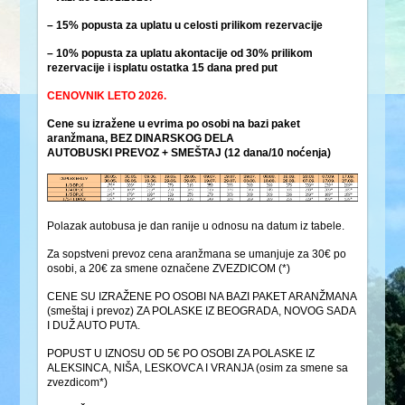
– 15% popusta za uplatu u celosti prilikom rezervacije
– 10% popusta za uplatu akontacije od 30% prilikom
rezervacije i isplatu ostatka 15 dana pred put
CENOVNIK LETO 2026.
Cene su izražene u evrima po osobi na bazi paket
aranžmana, BEZ DINARSKOG DELA
AUTOBUSKI PREVOZ + SMEŠTAJ (12 dana/10 noćenja)
Polazak autobusa je dan ranije u odnosu na datum iz tabele.
Za sopstveni prevoz cena aranžmana se umanjuje za 30€ po
osobi, a 20€ za smene označene ZVEZDICOM (*)
CENE SU IZRAŽENE PO OSOBI NA BAZI PAKET ARANŽMANA
(smeštaj i prevoz) ZA POLASKE IZ BEOGRADA, NOVOG SADA
I DUŽ AUTO PUTA.
POPUST U IZNOSU OD 5€ PO OSOBI ZA POLASKE IZ
ALEKSINCA, NIŠA, LESKOVCA I VRANJA (osim za smene sa
zvezdicom*)