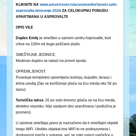
KLIKNITE NA
www.amostravel.rs/aranzmani/orfanski-zaliv-
asprovalta-letovanje-2026
ZA CELOKUPNU PONUDU
APARTMANA U ASPROVALTI!
OPIS VILE
Duplex Emily
je smešten u samom centru Asprovalte, kod
crkve na 100m od duge peščane plaže.
SMEŠTAJNE JEDINICE:
Moderan duplex se nalazi na prvom spratu.
OPREMLJENOST:
Poseduje kompletno opremljenu kuhinju, kupatilo, terasu i
klima uređaj (čije se korišćenje plaća na licu mesta oko 5€ po
danu).
Turistička
taksa
: 2€ po sobi dnevno (plaća se na licu mesta,
direktno vlasniku. Nije sastavni deo aranžmana i podložna je
promeni).
U opisima smeštaja jasno je naznačeno da li smeštajni objekti
imaju WiFi. Ukoliko objekat ima WiFi to ne podrazumeva i
dostupnost mreže u sobama, već se ruter nalazi najčešće u