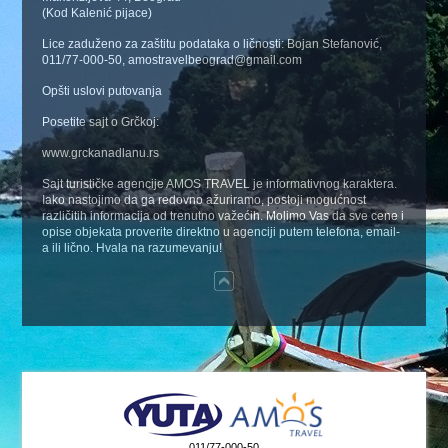
(Kod Kalenić pijace)
Lice zaduženo za zaštitu podataka o ličnosti: Bojan Stefanović,
011/77-000-50, amostravelbeograd@gmail.com
Opšti uslovi putovanja
Posetite sajt o Grčkoj:
www.grckanadlanu.rs
Sajt turističke agencije AMOS TRAVEL je informativnog karaktera.
Iako nastojimo da ga redovno ažuriramo, postoji mogućnost
različitih informacija od trenutno važećih. Molimo Vas da sve cene i
opise objekata proverite direktno u agenciji putem telefona, email-
a ili lično. Hvala na razumevanju!
011/77-000-50