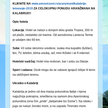
KLIKNITE NA
www.amostravel.rs/aranzmani/kalabrija-
letovanje-2019
ZA CELOKUPNU PONUDU ARANŽMANA NA
KALABRIJI!!!
Opis hotela
Lokacija
: Hotel se nalazi u donjem delu grada Tropea, 350 m
od plaže, nedaleko od marine. Od aerodroma Lamecia Terme
je udaljen oko 60 km.
Sobe
: 43 sobe skromno uređene, svaka ima kupatilo (tuš/wc),
fen, TV, telefon, klima uređaj, sef, mini frižider i wi fi internet.
Hotelski sadržaj:
Hotel ima restoran, bar i sobu za čitanje.
Sport i zabava:
Gosti mogu da se zabave igrajući bilijar ili tenis
na obližnjem terenu.
Ukratko o Kalabriji
Kalabrija je jedno od dva manja poluostrva Italije i njena
najjužnija pokrajina, smeštena na samom dnu Apeninskog
poluostrva (ona čini „prste“ „italijanske tzv čizme”). Na istoku i
jugu se nalazi Jonsko more, a na zapadu Tirensko more.