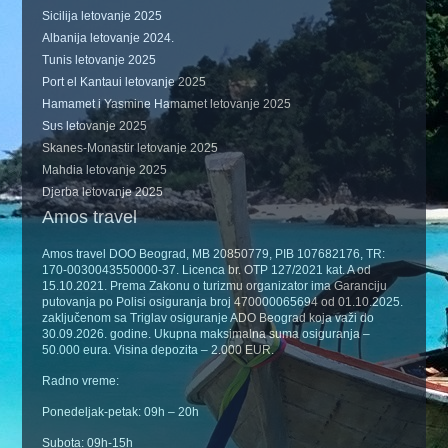
Sicilija letovanje 2025
Albanija letovanje 2024.
Tunis letovanje 2025
Port el Kantaui letovanje 2025
Hamamet i Yasmine Hamamet letovanje 2025
Sus letovanje 2025
Skanes-Monastir letovanje 2025
Mahdia letovanje 2025
Djerba letovanje 2025
Amos travel
Amos travel DOO Beograd, MB 20850779, PIB 107682176, TR:
170-0030043550000-37. Licenca br. OTP 127/2021 kat. A od
15.10.2021. Prema Zakonu o turizmu organizator ima Garanciju
putovanja po Polisi osiguranja broj 470000065694 od 01.10.2025.
zaključenom sa Triglav osiguranje ADO Beograd koja važi do
30.09.2026. godine. Ukupna maksimalna suma osiguranja –
50.000 eura. Visina depozita – 2.000 EUR.
Radno vreme:
Ponedeljak-petak: 09h – 20h
Subota: 09h-15h