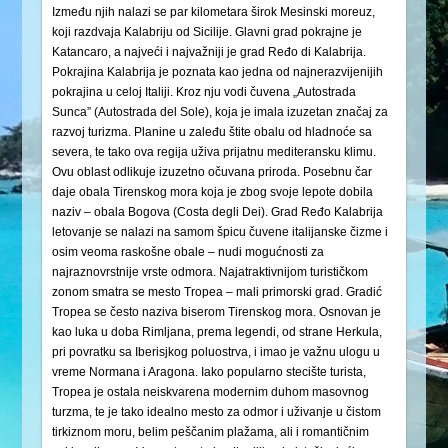
Između njih nalazi se par kilometara širok Mesinski moreuz,
koji razdvaja Kalabriju od Sicilije. Glavni grad pokrajne je
Katancaro, a najveći i najvažniji je grad Ređo di Kalabrija.
Pokrajina Kalabrija je poznata kao jedna od najnerazvijenijih
pokrajina u celoj Italiji. Kroz nju vodi čuvena „Autostrada
Sunca” (Autostrada del Sole), koja je imala izuzetan značaj za
razvoj turizma. Planine u zaleđu štite obalu od hladnoće sa
severa, te tako ova regija uživa prijatnu mediteransku klimu.
Ovu oblast odlikuje izuzetno očuvana priroda. Posebnu čar
daje obala Tirenskog mora koja je zbog svoje lepote dobila
naziv – obala Bogova (Costa degli Dei). Grad Ređo Kalabrija
letovanje se nalazi na samom špicu čuvene italijanske čizme i
osim veoma raskošne obale – nudi mogućnosti za
najraznovrstnije vrste odmora. Najatraktivnijom turističkom
zonom smatra se mesto Tropea – mali primorski grad. Gradić
Tropea se često naziva biserom Tirenskog mora. Osnovan je
kao luka u doba Rimljana, prema legendi, od strane Herkula,
pri povratku sa Iberisjkog poluostrva, i imao je važnu ulogu u
vreme Normana i Aragona. Iako popularno stecište turista,
Tropea je ostala neiskvarena modernim duhom masovnog
turzma, te je tako idealno mesto za odmor i uživanje u čistom
tirkiznom moru, belim peščanim plažama, ali i romantičnim