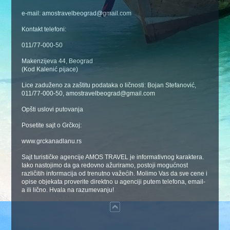
e-mail: amostravelbeograd@gmail.com
Kontakt telefoni:
011/77-000-50
Makenzijeva 44, Beograd
(Kod Kalenić pijace)
Lice zaduženo za zaštitu podataka o ličnosti: Bojan Stefanović,
011/77-000-50, amostravelbeograd@gmail.com
Opšti uslovi putovanja
Posetite sajt o Grčkoj:
www.grckanadlanu.rs
Sajt turističke agencije AMOS TRAVEL je informativnog karaktera.
Iako nastojimo da ga redovno ažuriramo, postoji mogućnost
različitih informacija od trenutno važećih. Molimo Vas da sve cene i
opise objekata proverite direktno u agenciji putem telefona, email-
a ili lično. Hvala na razumevanju!