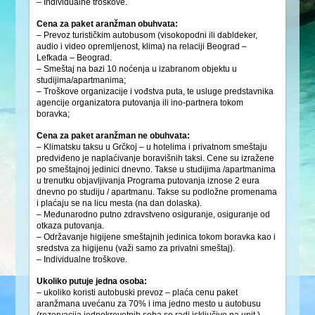
– Individualne troškove.
Cena za paket aranžman obuhvata:
– Prevoz turističkim autobusom (visokopodni ili dabldeker,
audio i video opremljenost, klima) na relaciji Beograd –
Lefkada – Beograd.
– Smeštaj na bazi 10 noćenja u izabranom objektu u
studijima/apartmanima;
– Troškove organizacije i vođstva puta, te usluge predstavnika
agencije organizatora putovanja ili ino-partnera tokom
boravka;
Cena za paket aranžman ne obuhvata:
– Klimatsku taksu u Grčkoj – u hotelima i privatnom smeštaju
predviđeno je naplaćivanje boravišnih taksi. Cene su izražene
po smeštajnoj jedinici dnevno. Takse u studijima /apartmanima
u trenutku objavljivanja Programa putovanja iznose 2 eura
dnevno po studiju / apartmanu. Takse su podložne promenama
i plaćaju se na licu mesta (na dan dolaska).
– Međunarodno putno zdravstveno osiguranje, osiguranje od
otkaza putovanja.
– Održavanje higijene smeštajnih jedinica tokom boravka kao i
sredstva za higijenu (važi samo za privatni smeštaj).
– Individualne troškove.
Ukoliko putuje jedna osoba:
– ukoliko koristi autobuski prevoz – plaća cenu paket
aranžmana uvećanu za 70% i ima jedno mesto u autobusu
(rezervacija jednokrevetnih soba se radi isključivo na upit.)