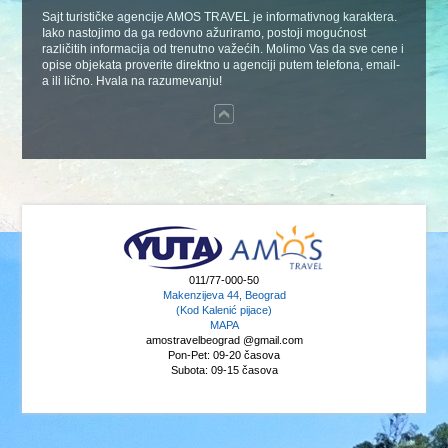
Sajt turističke agencije AMOS TRAVEL je informativnog karaktera.
Iako nastojimo da ga redovno ažuriramo, postoji mogućnost
različitih informacija od trenutno važećih. Molimo Vas da sve cene i
opise objekata proverite direktno u agenciji putem telefona, email-
a ili lično. Hvala na razumevanju!
011/77-000-50
Makenzijeva 44, Beograd
(Kod Kalenić pijace)
MAPA
amostravelbeograd @gmail.com
Pon-Pet: 09-20 časova
Subota: 09-15 časova