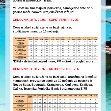
godine u zajedničkom ležaju*
**U ostalim smeštajnim jedinicima, samo jedno dete do 5
godina može boraviti u zajedničkom ležaju**
CENOVNIK LETO 2026. – SOPSTVENI PREVOZ
Cene u tabeli su izražene na bazi najma po
studiju/apartmanu za 10 noćenja.
*DPM – delimični pogled more; PM – direktni pogled more
CENOVNIK LETO 2026. – AUTOBUSKI PREVOZ
Cene u tabeli su izražene na bazi paket aranžmana (smeštaj
+ autobuski prevoz) po osobi za 10 noćenja za polaske iz
Novog Sada, Beograda, Kragujevca, Kruševca, Kraljeva,
Čačka, Trstenika, Vrnjačke Banje i duž autoputa E-75