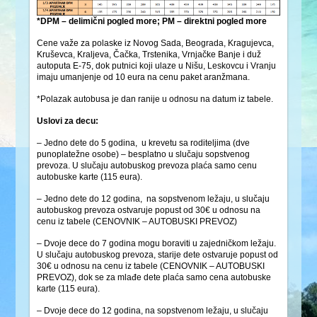
*DPM – delimični pogled more; PM – direktni pogled more
Cene važe za polaske iz Novog Sada, Beograda, Kragujevca,
Kruševca, Kraljeva, Čačka, Trstenika, Vrnjačke Banje i duž
autoputa E-75, dok putnici koji ulaze u Nišu, Leskovcu i Vranju
imaju umanjenje od 10 eura na cenu paket aranžmana.
*Polazak autobusa je dan ranije u odnosu na datum iz tabele.
Uslovi za decu:
– Jedno dete do 5 godina, u krevetu sa roditeljima (dve
punoplatežne osobe) – besplatno u slučaju sopstvenog
prevoza. U slučaju autobuskog prevoza plaća samo cenu
autobuske karte (115 eura).
– Jedno dete do 12 godina, na sopstvenom ležaju, u slučaju
autobuskog prevoza ostvaruje popust od 30€ u odnosu na
cenu iz tabele (CENOVNIK – AUTOBUSKI PREVOZ)
– Dvoje dece do 7 godina mogu boraviti u zajedničkom ležaju.
U slučaju autobuskog prevoza, starije dete ostvaruje popust od
30€ u odnosu na cenu iz tabele (CENOVNIK – AUTOBUSKI
PREVOZ), dok se za mlađe dete plaća samo cena autobuske
karte (115 eura).
– Dvoje dece do 12 godina, na sopstvenom ležaju, u slučaju