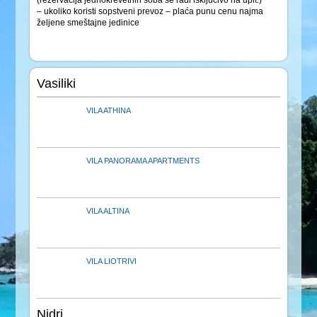
– ukoliko koristi sopstveni prevoz – plaća punu cenu najma
željene smeštajne jedinice
Vasiliki
VILA ATHINA
VILA PANORAMA APARTMENTS
VILA ALTINA
VILA LIOTRIVI
Nidri