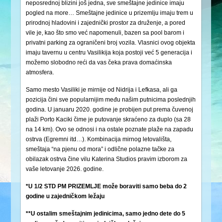
neposrednoj blizini još jedna, sve smeštajne jedinice imaju
pogled na more… Smeštajne jedinice u prizemlju imaju trem u
prirodnoj hladovini i zajednički prostor za druženje, a pored
vile je, kao što smo već napomenuli, bazen sa pool barom i
privatni parking za ograničeni broj vozila. Vlasnici ovog objekta
imaju tavernu u centru Vasilikija koja postoji već 5 generacija i
možemo slobodno reći da vas čeka prava domaćinska
atmosfera.
Samo mesto Vasiliki je mirnije od Nidrija i Lefkasa, ali ga
pozicija čini sve popularnijim među našim putnicima poslednjih
godina. U januaru 2020. godine je probijen put prema čuvenoj
plaži Porto Kaciki čime je putovanje skraćeno za duplo (sa 28
na 14 km). Ovo se odnosi i na ostale poznate plaže na zapadu
ostrva (Egremni itd…). Kombinacija mirnog letovališta,
smeštaja “na pjenu od mora” i odlične polazne tačke za
obilazak ostrva čine vilu Katerina Studios pravim izborom za
vaše letovanje 2026. godine.
*U 1/2 STD PM PRIZEMLJE može boraviti samo beba do 2
godine u zajedničkom ležaju
**U ostalim smeštajnim jedinicima, samo jedno dete do 5