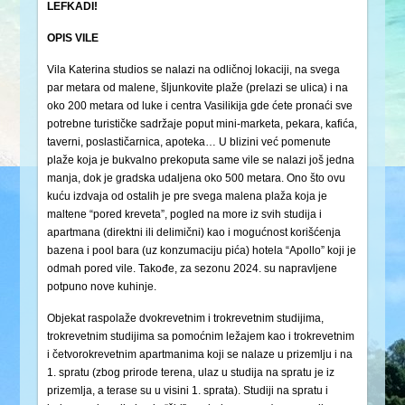
LEFKADI!
OPIS VILE
Vila Katerina studios se nalazi na odličnoj lokaciji, na svega
par metara od malene, šljunkovite plaže (prelazi se ulica) i na
oko 200 metara od luke i centra Vasilikija gde ćete pronaći sve
potrebne turističke sadržaje poput mini-marketa, pekara, kafića,
taverni, poslastičarnica, apoteka… U blizini već pomenute
plaže koja je bukvalno prekoputa same vile se nalazi još jedna
manja, dok je gradska udaljena oko 500 metara. Ono što ovu
kuću izdvaja od ostalih je pre svega malena plaža koja je
maltene “pored kreveta”, pogled na more iz svih studija i
apartmana (direktni ili delimični) kao i mogućnost korišćenja
bazena i pool bara (uz konzumaciju pića) hotela “Apollo” koji je
odmah pored vile. Takođe, za sezonu 2024. su napravljene
potpuno nove kuhinje.
Objekat raspolaže dvokrevetnim i trokrevetnim studijima,
trokrevetnim studijima sa pomoćnim ležajem kao i trokrevetnim
i četvorokrevetnim apartmanima koji se nalaze u prizemlju i na
1. spratu (zbog prirode terena, ulaz u studija na spratu je iz
prizemlja, a terase su u visini 1. sprata). Studiji na spratu i