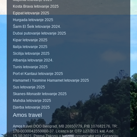
Kosta Brava letovanje 2025
Egipat letovanje 2025
Hurgada letovanje 2025
Šarm El Šeik letovanje 2024.
Dubai putovanje letovanje 2025
Kipar letovanje 2025
Italija letovanje 2025
Sicilija letovanje 2025
Albanija letovanje 2024.
Tunis letovanje 2025
Port el Kantaui letovanje 2025
Hamamet i Yasmine Hamamet letovanje 2025
Sus letovanje 2025
Skanes-Monastir letovanje 2025
Mahdia letovanje 2025
Djerba letovanje 2025
Amos travel
Amos travel DOO Beograd, MB 20850779, PIB 107682176, TR:
170-0030043550000-37. Licenca br. OTP 127/2021 kat. A od
15.10.2021. Prema Zakonu o turizmu organizator ima Garanciju