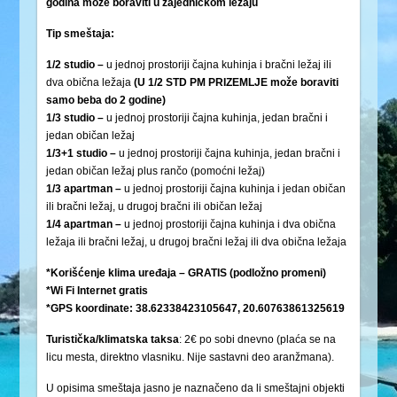
godina može boraviti u zajedničkom ležaju
Tip smeštaja:
1/2 studio –
u jednoj prostoriji čajna kuhinja i bračni ležaj ili
dva obična ležaja
(U 1/2 STD PM PRIZEMLJE može boraviti
samo beba do 2 godine)
1/3 studio –
u jednoj prostoriji čajna kuhinja, jedan bračni i
jedan običan ležaj
1/3+1 studio –
u jednoj prostoriji čajna kuhinja, jedan bračni i
jedan običan ležaj plus rančo (pomoćni ležaj)
1/3 apartman –
u jednoj prostoriji čajna kuhinja i jedan običan
ili bračni ležaj, u drugoj bračni ili običan ležaj
1/4 apartman –
u jednoj prostoriji čajna kuhinja i dva obična
ležaja ili bračni ležaj, u drugoj bračni ležaj ili dva obična ležaja
*Korišćenje klima uređaja – GRATIS (podložno promeni)
*Wi Fi Internet gratis
*GPS koordinate: 38.62338423105647, 20.60763861325619
Turistička/klimatska
taksa
: 2€ po sobi dnevno (plaća se na
licu mesta, direktno vlasniku. Nije sastavni deo aranžmana).
U opisima smeštaja jasno je naznačeno da li smeštajni objekti