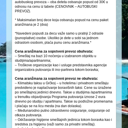
autobuskog prevoza – oba deteta ostvaruje popust od 30€ u
odnosu na cenu iz tabele (CENOVNIK – AUTOBUSKI
PREVOZ).
* Maksimalan broj dece koja ostvaruju popust na cenu paket
aranžmana je 2 (dva)
*Navedeni popusti za decu važe samo u pratnji 2 odrasle
(punoplative) osobe. Ukoliko je dete u sobi sa jednom
odraslom osobom, plaća punu cenu aranžmana.*
Cena aranžmana za sopstveni prevoz obuhvata:
– Smeštaj na bazi 10 noćenja u izabranom objektu u
studijima/apartmanima;
– Troškove organizacije kao i usluge predstavnika agencije
organizatora putovanja ili ino-partnera tokom boravka;
Cena aranžmana za sopstveni prevoz ne obuhvata:
– Klimatsku taksu u Grčkoj – u hotelima i privatnom smeštaju
predviđeno je naplaćivanje boravišnih taksi. Cene su izražene
po smeštajnoj jedinici dnevno. Takse u studijima /apartmanima
u trenutku objavljivanja Programa putovanja iznose 2 eura
dnevno po studiju / apartmanu. Takse su podložne promenama
i plaćaju se na licu mesta (na dan dolaska).
– Međunarodno putno zdravstveno osiguranje, osiguranje od
otkaza putovanja.
– Održavanje higijene smeštajnih jedinica tokom boravka kao i
sredstva za higijenu (važi samo za privatni smeštaj).