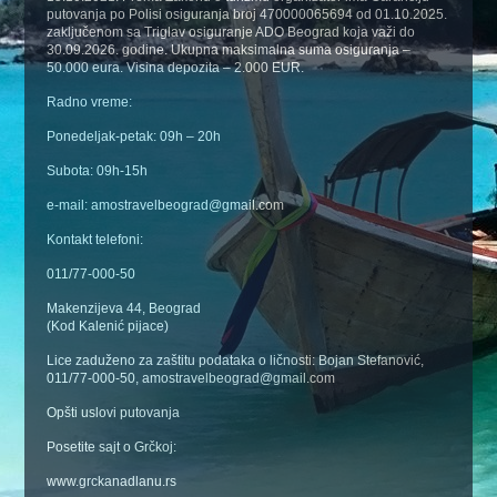
putovanja po Polisi osiguranja broj 470000065694 od 01.10.2025.
zaključenom sa Triglav osiguranje ADO Beograd koja važi do
30.09.2026. godine. Ukupna maksimalna suma osiguranja –
50.000 eura. Visina depozita – 2.000 EUR.
Radno vreme:
Ponedeljak-petak: 09h – 20h
Subota: 09h-15h
e-mail: amostravelbeograd@gmail.com
Kontakt telefoni:
011/77-000-50
Makenzijeva 44, Beograd
(Kod Kalenić pijace)
Lice zaduženo za zaštitu podataka o ličnosti: Bojan Stefanović,
011/77-000-50, amostravelbeograd@gmail.com
Opšti uslovi putovanja
Posetite sajt o Grčkoj:
www.grckanadlanu.rs