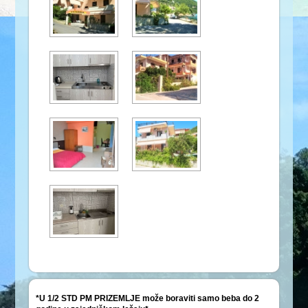
*U 1/2 STD PM PRIZEMLJE može boraviti samo beba do 2