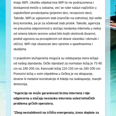
imaju WiFi. Ukoliko objekat ima WiFi to ne podrazumeva i
dostupnost mreže u sobama, već se ruter nalazi najčešće u
zajedničkim prostorijama (prijemni deo, recepcioni deo).
Takođe, WiFi je uglavnom slab (naročito na ostrvima), trpi veliki
broj korisnika, pa je za očekivati slab protok. Takođe, agencija
ne preuzima odgovornost u slučaju nestanka interneta u nekoj
od smena tokom sezone usled bilo kojih okolnosti (kvarovi,
prekid ugovora sa provajderom od strane vlasnika i obrnuto i
slično). WiFi nije obavezan deo opreme u apartmanima i
studijima.
U pojedinim slučajevima moguća su odstupanja mera ležaja
od našeg standarda. Grčki standard za normalan ležaj je 75-90
cm sa 180-200 cm, francuski ležaj 110-150 cm sa 180-200 cm.
Pomoćni ležaj u svim objektima u Grčkoj je na sklapanje,
drvene ili metalne konstrukcije ili fotelje na rasklapanje, manjih
dimenzija.
*Agencija ne može garantovati brzinu interneta i nije
odgovorna u slučaju nestanka interneta usled tehničkih
problema grčkih operatera.
*Zbog nestabilnosti na tržištu energenata, iznos doplate za