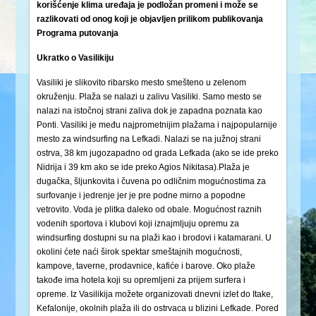
korišćenje klima uređaja je podložan promeni i može se
razlikovati od onog koji je objavljen prilikom publikovanja
Programa putovanja
Ukratko o Vasilikiju
Vasiliki je slikovito ribarsko mesto smešteno u zelenom
okruženju. Plaža se nalazi u zalivu Vasiliki. Samo mesto se
nalazi na istočnoj strani zaliva dok je zapadna poznata kao
Ponti. Vasiliki je među najprometnijim plažama i najpopularnije
mesto za windsurfing na Lefkadi. Nalazi se na južnoj strani
ostrva, 38 km jugozapadno od grada Lefkada (ako se ide preko
Nidrija i 39 km ako se ide preko Agios Nikitasa).Plaža je
dugačka, šljunkovita i čuvena po odličnim mogućnostima za
surfovanje i jedrenje jer je pre podne mirno a popodne
vetrovito. Voda je plitka daleko od obale. Mogućnost raznih
vodenih sportova i klubovi koji iznajmljuju opremu za
windsurfing dostupni su na plaži kao i brodovi i katamarani. U
okolini ćete naći širok spektar smeštajnih mogućnosti,
kampove, taverne, prodavnice, kafiće i barove. Oko plaže
takođe ima hotela koji su opremljeni za prijem surfera i
opreme. Iz Vasilikija možete organizovati dnevni izlet do Itake,
Kefalonije, okolnih plaža ili do ostrvaca u blizini Lefkade. Pored