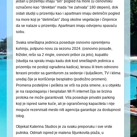
jedan u prizemlju imaju “širi” pogled na more (u cenovniku
označeno kao “direktan” mada “ne zahvata” 180 stepeni), dok
ostali studiji u prizemlju kao i apartmani imaju delimični pogled
na more koji je “delimičan” zbog okolne vegetacije i činjenice
da se nalaze u prizemlju. Apartmani imaju odvojenu spavaću
sobu.
Svaka smeštajna jedinica poseduje osnovno opremljenu
kuhinju, potpuno novu za sezonu 2024. (osnovno posuđe,
frižider, rešo sa 2 ringle, osnovni pribor za jelo), kupatilo
(studija na spratu imaju kadu dok kod smeštajnih jedinica u
prizemlju ne postoji ograđena kadica), terasu ili trem odnosno
terasni prostor sa garniturom za sedenje i ljuljaškom, TV i klima
uređaj čije je korišćenje besplatno (podložno promeni).
Promena posteljine i peškira se vrši na pola smene, a u objektu
je na raspolaganju i besplatan Wi Fi internet čija se brzina
protoka ne može garantovati. Vila poseduje privatni parking
koji je ispred same kuće, ali je ograničenog kapaciteta i nije
moguće rezervisati mesto niti agencija garantuje za dostupnost
istog.
Objekat Katerina Studios je za svaku preporuku i sve vrste
putnika. Odmah ispred je malena šljunkovita plaža, u