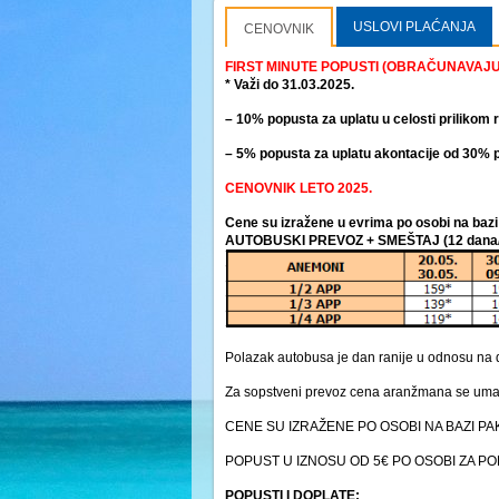
USLOVI PLAĆANJA
CENOVNIK
FIRST MINUTE POPUSTI (OBRAČUNAVAJU 
* Važi do 31.03.2025.
– 10% popusta za uplatu u celosti prilikom 
– 5% popusta za uplatu akontacije od 30% pr
CENOVNIK LETO 2025.
Cene su izražene u evrima po osobi na b
AUTOBUSKI PREVOZ + SMEŠTAJ (12 dana/
Polazak autobusa je dan ranije u odnosu na d
Za sopstveni prevoz cena aranžmana se uma
CENE SU IZRAŽENE PO OSOBI NA BAZI PAK
POPUST U IZNOSU OD 5€ PO OSOBI ZA POLA
POPUSTI I DOPLATE: