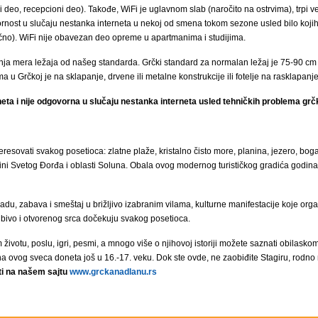
deo, recepcioni deo). Takođe, WiFi je uglavnom slab (naročito na ostrvima), trpi veli
nost u slučaju nestanka interneta u nekoj od smena tokom sezone usled bilo kojih 
lično). WiFi nije obavezan deo opreme u apartmanima i studijima.
a mera ležaja od našeg standarda. Grčki standard za normalan ležaj je 75-90 cm 
 u Grčkoj je na sklapanje, drvene ili metalne konstrukcije ili fotelje na rasklapanj
eta i nije odgovorna u slučaju nestanka interneta usled tehničkih problema grč
resovati svakog posetioca: zlatne plaže, kristalno čisto more, planina, jezero, bo
pštini Svetog Đorđa i oblasti Soluna. Obala ovog modernog turističkog gradića go
, zabava i smeštaj u brižljivo izabranim vilama, kulturne manifestacije koje organ
jubivo i otvorenog srca dočekuju svakog posetioca.
 životu, poslu, igri, pesmi, a mnogo više o njihovoj istoriji možete saznati obila
a ovog sveca doneta još u 16.-17. veku. Dok ste ovde, ne zaobiđite Stagiru, rodno me
lti na našem sajtu
www.grckanadlanu.rs