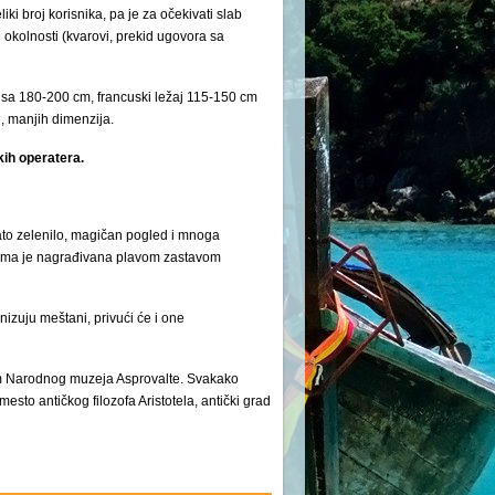
ki broj korisnika, pa je za očekivati slab
okolnosti (kvarovi, prekid ugovora sa
sa 180-200 cm, francuski ležaj 115-150 cm
e, manjih dimenzija.
kih operatera.
gato zelenilo, magičan pogled i mnoga
dinama je nagrađivana plavom zastavom
izuju meštani, privući će i one
skom Narodnog muzeja Asprovalte. Svakako
sto antičkog filozofa Aristotela, antički grad