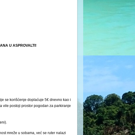
NA U ASPROVALTI!
je se korišćenje doplaćuje 5€ dnevno kao i
 vile postoji prostor pogodan za parkiranje
eni).
nost mreže u sobama, već se ruter nalazi