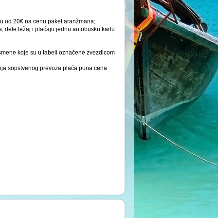
osu od 20€ na cenu paket aranžmana;
dele ležaj i plaćaju jednu autobusku kartu
smene koje su u tabeli označene zvezdicom
nja sopstvenog prevoza plaća puna cena