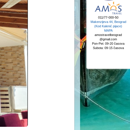
011/77-000-50
Makenzijeva 44, Beograd
(Kod Kalenić pijace)
MAPA
amostravelbeograd
@gmail.com
Pon-Pet: 09-20 časova
Subota: 09-15 časova