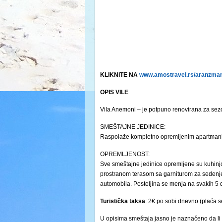
KLIKNITE NA
www.amostravel.rs/aranzmani
OPIS VILE
Vila Anemoni – je potpuno renovirana za sez
SMEŠTAJNE JEDINICE:
Raspolaže kompletno opremljenim apartmanima 
OPREMLJENOST:
Sve smeštajne jedinice opremljene su kuhinj
prostranom terasom sa garniturom za sedenje 
automobila. Posteljina se menja na svakih 5 
Turistička
taksa
: 2€ po sobi dnevno (plaća s
U opisima smeštaja jasno je naznačeno da li 