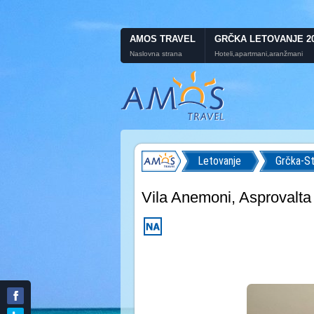
AMOS TRAVEL
GRČKA LETOVANJE 2
Naslovna strana
Hoteli,apartmani,aranžmani
Letovanje
Grčka-St
Vila Anemoni, Asprovalta