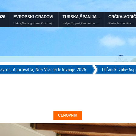
026
EVROPSKI GRADOVI
TURSKA,ŠPANIJA...
GRČKA-VODIČ
Uskrs,Nova godina,Prvi maj...
Italija,Egipat,Zimovanje...
Plaže,letovališta...
avros, Asprovalta, Nea Vrasna letovanje 2026.
Orfanski zaliv-Asp
CENOVNIK