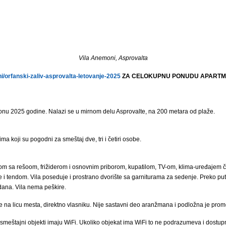
Vila Anemoni, Asprovalta
/orfanski-zaliv-asprovalta-letovanje-2025
ZA CELOKUPNU PONUDU APARTMA
onu 2025 godine. Nalazi se u mirnom delu Asprovalte, na 200 metara od plaže.
koji su pogodni za smeštaj dve, tri i četiri osobe.
om sa rešoom, frižiderom i osnovnim priborom, kupatilom, TV-om, klima-uređajem či
i tendom. Vila poseduje i prostrano dvorište sa garniturama za sedenje. Preko puta
dana. Vila nema peškire.
e na licu mesta, direktno vlasniku. Nije sastavni deo aranžmana i podložna je prom
smeštajni objekti imaju WiFi. Ukoliko objekat ima WiFi to ne podrazumeva i dostup