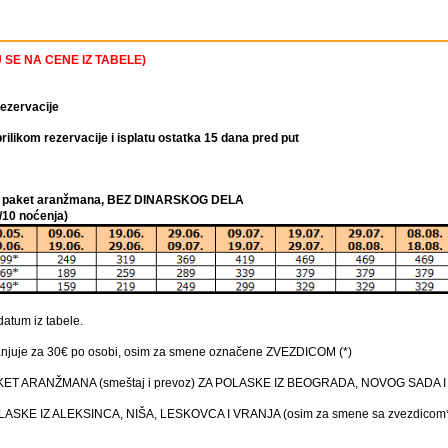
SE NA CENE IZ TABELE)
rezervacije
ilikom rezervacije i isplatu ostatka 15 dana pred put
azi paket aranžmana, BEZ DINARSKOG DELA
10 noćenja)
atum iz tabele.
njuje za 30€ po osobi, osim za smene označene ZVEZDICOM (*)
ET ARANŽMANA (smeštaj i prevoz) ZA POLASKE IZ BEOGRADA, NOVOG SADA I
SKE IZ ALEKSINCA, NIŠA, LESKOVCA I VRANJA (osim za smene sa zvezdicom