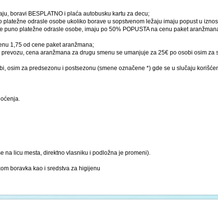
žaju, boravi BESPLATNO i plaća autobusku kartu za decu;
uno platežne odrasle osobe ukoliko borave u sopstvenom ležaju imaju popust u izn
 dve puno platežne odrasle osobe, imaju po 50% POPUSTA na cenu paket aranžmana, 
 cenu 1,75 od cene paket aranžmana;
 prevozu, cena aranžmana za drugu smenu se umanjuje za 25€ po osobi osim za 
, osim za predsezonu i postsezonu (smene označene *) gde se u slučaju korišće
noćenja.
e na licu mesta, direktno vlasniku i podložna je promeni).
kom boravka kao i sredstva za higijenu