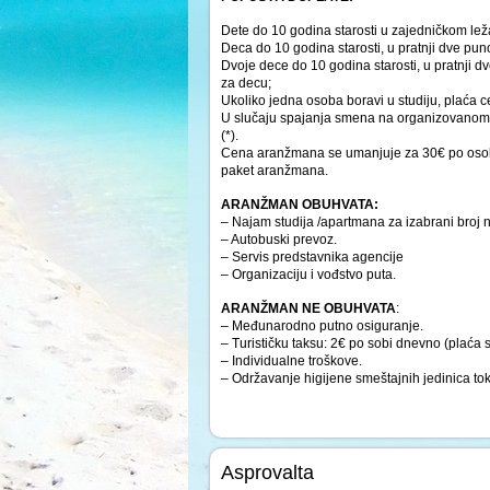
Dete do 10 godina starosti u zajedničkom le
Deca do 10 godina starosti, u pratnji dve p
Dvoje dece do 10 godina starosti, u pratnji
za decu;
Ukoliko jedna osoba boravi u studiju, plaća
U slučaju spajanja smena na organizovanom
(*).
Cena aranžmana se umanjuje za 30€ po osobi
paket aranžmana.
ARANŽMAN OBUHVATA:
– Najam studija /apartmana za izabrani broj 
– Autobuski prevoz.
– Servis predstavnika agencije
– Organizaciju i vođstvo puta.
ARANŽMAN NE OBUHVATA
:
– Međunarodno putno osiguranje.
– Turističku taksu: 2€ po sobi dnevno (plaća s
– Individualne troškove.
– Održavanje higijene smeštajnih jedinica to
Asprovalta