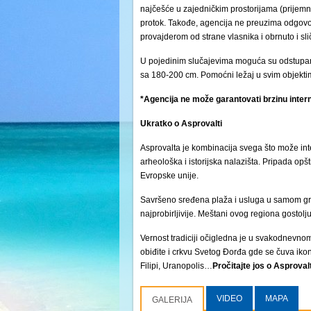
najčešće u zajedničkim prostorijama (prijemni 
protok. Takođe, agencija ne preuzima odgovor
provajderom od strane vlasnika i obrnuto i s
U pojedinim slučajevima moguća su odstupanj
sa 180-200 cm. Pomoćni ležaj u svim objektima
*Agencija ne može garantovati brzinu intern
Ukratko o Asprovalti
Asprovalta je kombinacija svega što može inte
arheološka i istorijska nalazišta. Pripada o
Evropske unije.
Savršeno sređena plaža i usluga u samom gradu
najprobirljivije. Meštani ovog regiona gostol
Vernost tradiciji očigledna je u svakodnevnom
obiđite i crkvu Svetog Đorđa gde se čuva ikon
Filipi, Uranopolis…
Pročitajte jos o Asprova
VIDEO
MAPA
GALERIJA