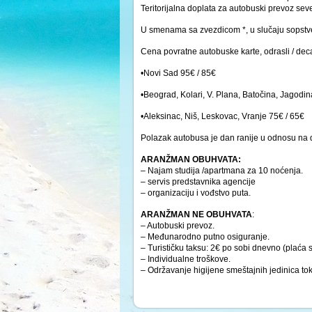
Teritorijalna doplata za autobuski prevoz se
U smenama sa zvezdicom *, u slučaju sopst
Cena povratne autobuske karte, odrasli / deca
•Novi Sad 95€ / 85€
•Beograd, Kolari, V. Plana, Batočina, Jagodin
•Aleksinac, Niš, Leskovac, Vranje 75€ / 65€
Polazak autobusa je dan ranije u odnosu na 
ARANŽMAN OBUHVATA:
– Najam studija /apartmana za 10 noćenja.
– servis predstavnika agencije
– organizaciju i vođstvo puta.
ARANŽMAN NE OBUHVATA
:
– Autobuski prevoz.
– Međunarodno putno osiguranje.
– Turističku taksu: 2€ po sobi dnevno (plaća 
– Individualne troškove.
– Održavanje higijene smeštajnih jedinica to