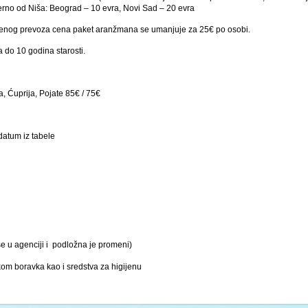
verno od Niša: Beograd – 10 evra, Novi Sad – 20 evra
venog prevoza cena paket aranžmana se umanjuje za 25€ po osobi.
 do 10 godina starosti.
a, Ćuprija, Pojate 85€ / 75€
datum iz tabele
se u agenciji i podložna je promeni)
kom boravka kao i sredstva za higijenu