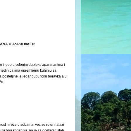
NA U ASPROVALTI!
nim i lepo uređenim dupleks apartmanima i
jedinica ima opremljenu kuhinju sa
a posteljine je jedanput u toku boravka a u
će.
nost mreže u sobama, već se ruter nalazi
ki broj korisnika, pa je za očekivati slab