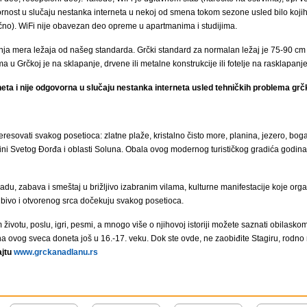
nost u slučaju nestanka interneta u nekoj od smena tokom sezone usled bilo kojih 
lično). WiFi nije obavezan deo opreme u apartmanima i studijima.
a mera ležaja od našeg standarda. Grčki standard za normalan ležaj je 75-90 cm 
 u Grčkoj je na sklapanje, drvene ili metalne konstrukcije ili fotelje na rasklapanj
eta i nije odgovorna u slučaju nestanka interneta usled tehničkih problema grč
resovati svakog posetioca: zlatne plaže, kristalno čisto more, planina, jezero, bo
pštini Svetog Đorđa i oblasti Soluna. Obala ovog modernog turističkog gradića go
, zabava i smeštaj u brižljivo izabranim vilama, kulturne manifestacije koje organ
jubivo i otvorenog srca dočekuju svakog posetioca.
 životu, poslu, igri, pesmi, a mnogo više o njihovoj istoriji možete saznati obila
a ovog sveca doneta još u 16.-17. veku. Dok ste ovde, ne zaobiđite Stagiru, rodno me
ajtu
www.grckanadlanu.rs