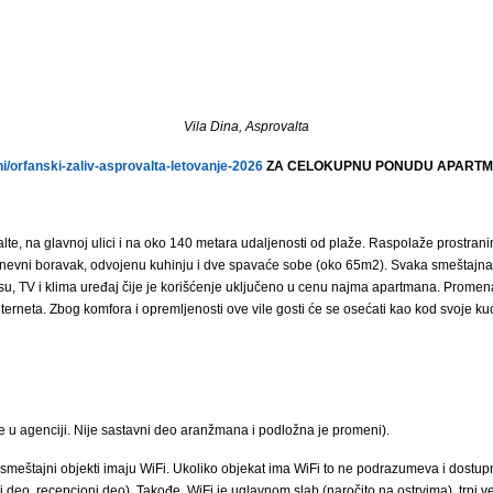
Vila Dina, Asprovalta
/orfanski-zaliv-asprovalta-letovanje-2026
ZA CELOKUPNU PONUDU APARTMA
alte, na glavnoj ulici i na oko 140 metara udaljenosti od plaže. Raspolaže prostra
evni boravak, odvojenu kuhinju i dve spavaće sobe (oko 65m2). Svaka smeštajna 
rasu, TV i klima uređaj čije je korišćenje uključeno u cenu najma apartmana. Promen
nterneta. Zbog komfora i opremljenosti ove vile gosti će se osećati kao kod svoje ku
e u agenciji. Nije sastavni deo aranžmana i podložna je promeni).
smeštajni objekti imaju WiFi. Ukoliko objekat ima WiFi to ne podrazumeva i dostup
deo, recepcioni deo). Takođe, WiFi je uglavnom slab (naročito na ostrvima), trpi veli