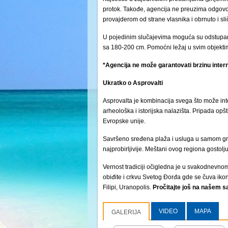
protok. Takođe, agencija ne preuzima odgovor
provajderom od strane vlasnika i obrnuto i s
U pojedinim slučajevima moguća su odstupanj
sa 180-200 cm. Pomoćni ležaj u svim objektima
*Agencija ne može garantovati brzinu intern
Ukratko o Asprovalti
Asprovalta je kombinacija svega što može inte
arheološka i istorijska nalazišta. Pripada o
Evropske unije.
Savršeno sređena plaža i usluga u samom gradu
najprobirljivije. Meštani ovog regiona gostol
Vernost tradiciji očigledna je u svakodnevnom
obiđite i crkvu Svetog Đorđa gde se čuva ikon
Filipi, Uranopolis.
Pročitajte još na našem s
VIDEO
MAPA
GALERIJA