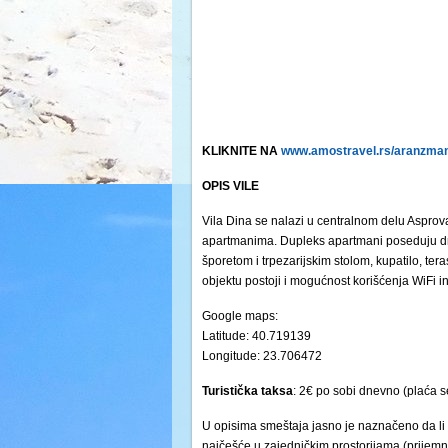
KLIKNITE NA
www.amostravel.rs/aranzmani
OPIS VILE
Vila Dina se nalazi u centralnom delu Asprov
apartmanima. Dupleks apartmani poseduju dn
šporetom i trpezarijskim stolom, kupatilo, te
objektu postoji i mogućnost korišćenja WiFi i
Google maps:
Latitude: 40.719139
Longitude: 23.706472
Turistička
taksa
: 2€ po sobi dnevno (plaća s
U opisima smeštaja jasno je naznačeno da li 
najčešće u zajedničkim prostorijama (prijemni 