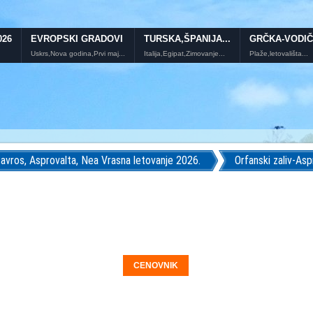
026
EVROPSKI GRADOVI
TURSKA,ŠPANIJA...
GRČKA-VODIČ
Uskrs,Nova godina,Prvi maj...
Italija,Egipat,Zimovanje...
Plaže,letovališta...
avros, Asprovalta, Nea Vrasna letovanje 2026.
Orfanski zaliv-Asp
CENOVNIK