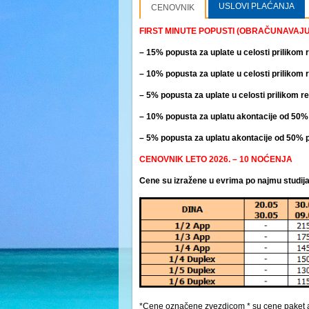
USLOVI PLAĆANJA
CENOVNIK
FIRST MINUTE POPUSTI (OBRAČUNAVAJU 
– 15% popusta za uplate u celosti prilikom 
– 10% popusta za uplate u celosti prilikom 
– 5% popusta za uplate u celosti prilikom r
– 10% popusta za uplatu akontacije od 50% 
– 5% popusta za uplatu akontacije od 50% p
CENOVNIK LETO 2026. – 10 NOĆENJA
Cene su izražene u evrima po najmu studij
*Cene označene zvezdicom * su cene paket ar