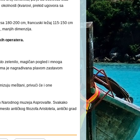
okolnosti (kvarovi, prekid ugovora sa
sa 180-200 cm, francuski ležaj 115-150 cm
e, manjih dimenzija.
kih operatera.
gato zelenilo, magičan pogled i mnoga
dinama je nagrađivana plavom zastavom
izuju meštani, privući će i one
skom Narodnog muzeja Asprovalte. Svakako
sto antičkog filozofa Aristotela, antički grad