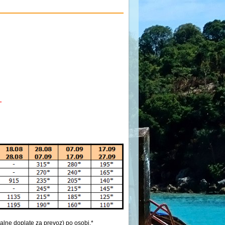
.
lne doplate za prevoz) po osobi.*