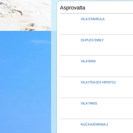
Asprovalta
VILA STAVRULA
DUPLEX EMILY
VILA IRINI
VILA ITEA (EX HRISTO)
VILA TAKIS
KUĆA KATARINA 2