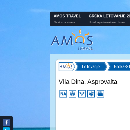
AMOS TRAVEL
GRČKA LETOVANJE 2
Naslovna strana
Hoteli,apartmani,aranžmani
Letovanje
Grčka-St
Vila Dina, Asprovalta