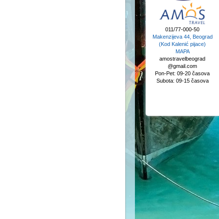
011/77-000-50
Makenzijeva 44, Beograd
(Kod Kalenić pijace)
MAPA
amostravelbeograd
@gmail.com
Pon-Pet: 09-20 časova
Subota: 09-15 časova