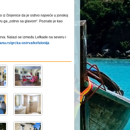
 iz činjenice da je ostrvo najveće u jonskoj
ovu ga „ostrvo sa glavom“. Poznato je kao
strva. Nalazi se između Lefkade na severu i
nu.rs/grcka-ostrva/kefalonija