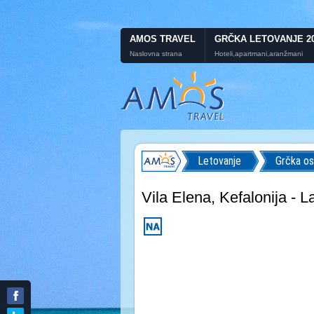
AMOS TRAVEL
GRČKA LETOVANJE 2
Naslovna strana
Hoteli,apartmani,aranžmani
Letovanje
Grčka os
Vila Elena, Kefalonija - L