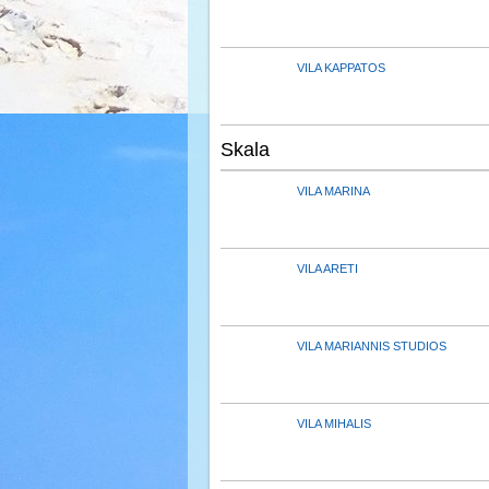
VILA KAPPATOS
Skala
VILA MARINA
VILA ARETI
VILA MARIANNIS STUDIOS
VILA MIHALIS