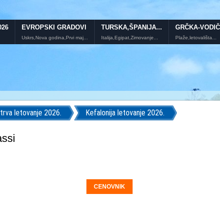
026
EVROPSKI GRADOVI
TURSKA,ŠPANIJA...
GRČKA-VODIČ
Uskrs,Nova godina,Prvi maj...
Italija,Egipat,Zimovanje...
Plaže,letovališta...
trva letovanje 2026.
Kefalonija letovanje 2026.
assi
CENOVNIK