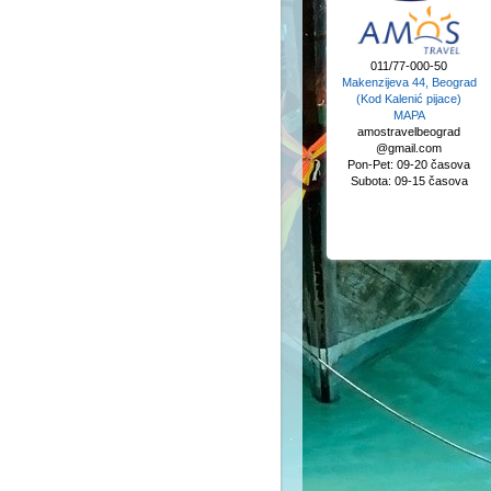
011/77-000-50
Makenzijeva 44, Beograd
(Kod Kalenić pijace)
MAPA
amostravelbeograd
@gmail.com
Pon-Pet: 09-20 časova
Subota: 09-15 časova