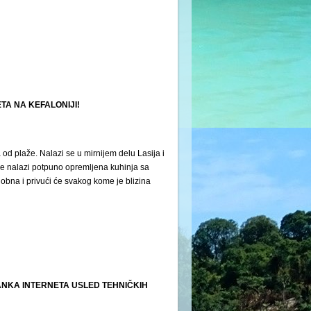
A NA KEFALONIJI!
od plaže. Nalazi se u mirnijem delu Lasija i
 se nalazi potpuno opremljena kuhinja sa
dobna i privući će svakog kome je blizina
ANKA INTERNETA USLED TEHNIČKIH