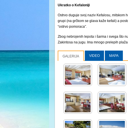
Ukratko o Kefaloniji
Ostrvo duguje svoj naziv Kefalosu, mitskom he
grupi (na grčkom se glava kaže kefali) a posto
“ostrvo pomoraca”.
Zbog nebrojenih lepota i šarma i svega što nu
Zakintosa na jugu. Ima mnogo prelepih plaža 
VIDEO
MAPA
GALERIJA