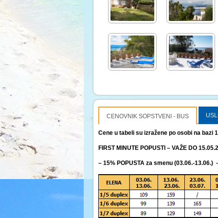
USL
CENOVNIK SOPSTVENI - BUS
Cene u tabeli su izražene po osobi na bazi 
FIRST MINUTE POPUSTI – VAŽE DO 15.05.
– 15% POPUSTA za smenu (03.06.-13.06.) – U