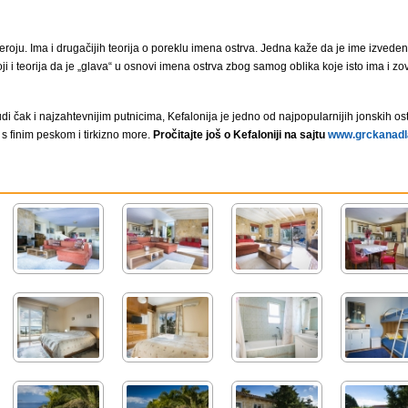
roju. Ima i drugačijih teorija o poreklu imena ostrva. Jedna kaže da je ime izvedeno
ji i teorija da je „glava“ u osnovi imena ostrva zbog samog oblika koje isto ima i z
di čak i najzahtevnijim putnicima, Kefalonija je jedno od najpopularnijih jonskih o
s finim peskom i tirkizno more.
Pročitajte još o Kefaloniji na sajtu
www.grckanadla