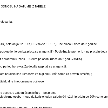
 ODNOSU NA DATUME IZ TABELE
putovanja.
R, Kefalonija 22 EUR, DCV taksa 1 EUR ) – ne plaćaju deca do 2 godine.
oskupljenje goriva, plaća se u agenciji ). Podložna je promeni. – ne plaćaju deca
at-aerodrom u iznosu 15 eura po osobi (deca do 2 god GRATIS)
period boravka. Za detalje raspitati se u agenciji.
om boravka kao i sredstva za higijenu ( važi samo za privatni smeštaj )
 individualne i nepomenute troškove
ne osobe, u zajedničkom ležaju – besplatno.
olpatezne osobe, mogu da koriste jedan zajednički ležaj I plaćaju po 50% cene sm