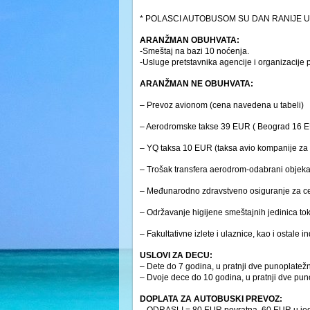
* POLASCI AUTOBUSOM SU DAN RANIJE U
ARANŽMAN OBUHVATA:
-Smeštaj na bazi 10 noćenja.
-Usluge pretstavnika agencije i organizacije 
ARANŽMAN NE OBUHVATA:
– Prevoz avionom (cena navedena u tabeli)
– Aerodromske takse 39 EUR ( Beograd 16 EU
– YQ taksa 10 EUR (taksa avio kompanije za p
– Trošak transfera aerodrom-odabrani objek
– Međunarodno zdravstveno osiguranje za ceo 
– Održavanje higijene smeštajnih jedinica tok
– Fakultativne izlete i ulaznice, kao i ostale
USLOVI ZA DECU:
– Dete do 7 godina, u pratnji dve punoplatež
– Dvoje dece do 10 godina, u pratnji dve pun
DOPLATA ZA AUTOBUSKI PREVOZ: