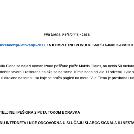
Vila Elena, Kefalonija - Lassi
/kefalonija-letovanje-2017
ZA KOMPLETNU PONUDU SMEŠTAJNIH KAPACITET
Vila Elena se nalazi odmah iznad peščane plaže Makris Gialos, na nekih 50 metara 
 dobrih taverni i restorana nalaže se na samo 10min hoda od vile. U prizemlju vile
i direktno na terasu, sa koje se pruža pogled na more. Vile Elena je prostrana i u
TELJINE I PEŠKIRA 2 PUTA TOKOM BORAVKA
NU INTERNETA I NIJE ODGOVORNA U SLUČAJU SLABOG SIGNALA ILI NEST