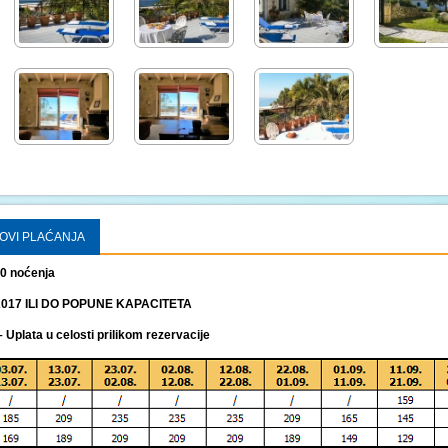
OVI PLAĆANJA
10 noćenja
2017 ILI DO POPUNE KAPACITETA
plata u celosti prilikom rezervacije