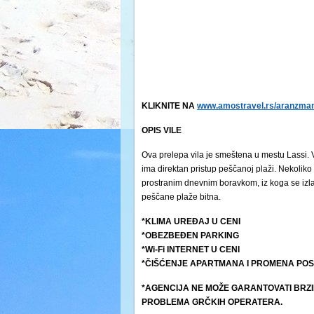
KLIKNITE NA
www.amostravel.rs/aranzmani
OPIS VILE
Ova prelepa vila je smeštena u mestu Lassi. 
ima direktan pristup peščanoj plaži. Nekoliko
prostranim dnevnim boravkom, iz koga se izlaz
peščane plaže bitna.
*KLIMA UREĐAJ U CENI
*OBEZBEĐEN PARKING
*Wi-Fi INTERNET U CENI
*ČIŠĆENJE APARTMANA I PROMENA POS
*AGENCIJA NE MOŽE GARANTOVATI BRZI
PROBLEMA GRČKIH OPERATERA.