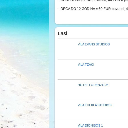
– ODRASLI = 80 EUR povratna, 60 EUR u jed
– DECA DO 12 GODINA = 60 EUR povratni, 40 
Lasi
VILA EVANS STUDIOS
VILA TZAKI
HOTEL LORENZO 3*
VILA THEKLA STUDIOS
VILA DIONISOS 1