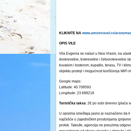
KLIKNITE NA
www.amostravel.rs/aranzmani
OPIS VILE
Vila Evgenia se nalazi u Nea Vrasni, na ulas
dvokrevetne, trokrevetne i četvorokrevetne s
kuvalom i tosterom, kupatilo, terasu, TV i kli
objektu postoji i mogućnost korišćenja WiFi in
Google maps:
Latitude: 40.708593
Longitude: 23.698218
Turistička
taksa
: 2€ po sobi dnevno (plaća s
U opisima smeštaja jasno je naznačeno da li 
najčešće u zajedničkim prostorijama (prijemni 
protok. Takođe, agencija ne preuzima odgovor