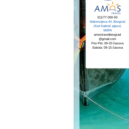
011/77-000-50
Makenzijeva 44, Beograd
(Kod Kalenić pijace)
MAPA
amostravelbeograd
@gmail.com
Pon-Pet: 09-20 časova
Subota: 09-15 časova