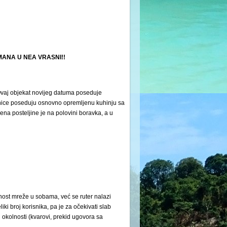
NA U NEA VRASNI!!
 Ovaj objekat novijeg datuma poseduje
dinice poseduju osnovno opremljenu kuhinju sa
mena posteljine je na polovini boravka, a u
nost mreže u sobama, već se ruter nalazi
ki broj korisnika, pa je za očekivati slab
okolnosti (kvarovi, prekid ugovora sa