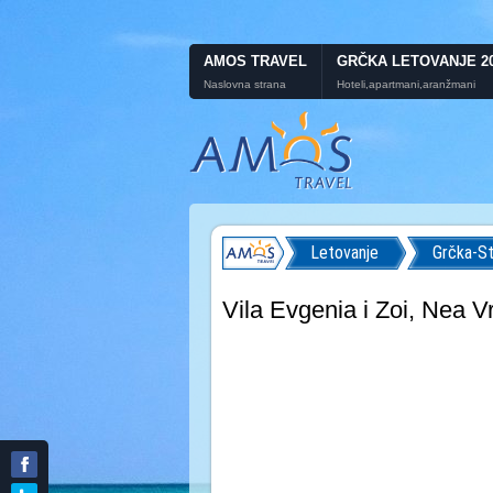
AMOS TRAVEL
GRČKA LETOVANJE 2
Naslovna strana
Hoteli,apartmani,aranžmani
Letovanje
Grčka-St
Vila Evgenia i Zoi, Nea V