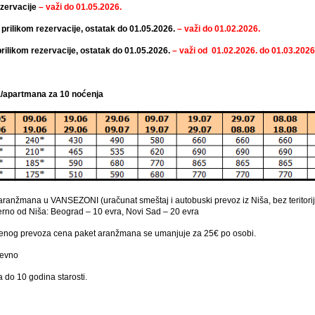
ezervacije
– važi do 01.05.2026.
prilikom rezervacije, ostatak do 01.05.2026.
– važi do 01.02.2026.
rilikom rezervacije, ostatak do 01.05.2026.
– važi od 01.02.2026. do 01.03.2026
a/apartmana za 10 noćenja
anžmana u VANSEZONI (uračunat smeštaj i autobuski prevoz iz Niša, bez teritorija
verno od Niša: Beograd – 10 evra, Novi Sad – 20 evra
venog prevoza cena paket aranžmana se umanjuje za 25€ po osobi.
nevno
 do 10 godina starosti.