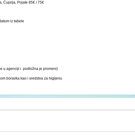
a, Ćuprija, Pojate 85€ / 75€
datum iz tabele
se u agenciji i podložna je promeni)
kom boravka kao i sredstva za higijenu