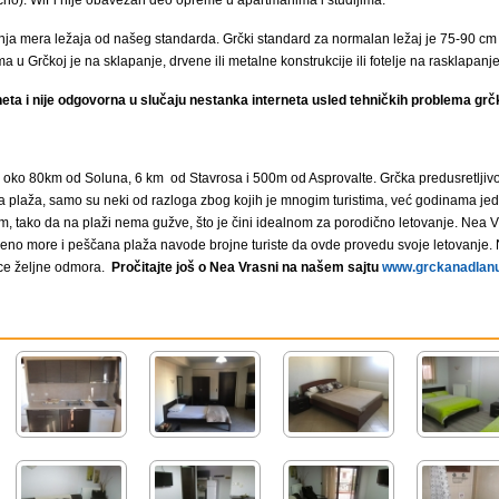
lično). WiFi nije obavezan deo opreme u apartmanima i studijima.
a mera ležaja od našeg standarda. Grčki standard za normalan ležaj je 75-90 cm 
 u Grčkoj je na sklapanje, drvene ili metalne konstrukcije ili fotelje na rasklapanj
eta i nije odgovorna u slučaju nestanka interneta usled tehničkih problema grč
 oko 80km od Soluna, 6 km od Stavrosa i 500m od Asprovalte. Grčka predusretljivost
 plaža, samo su neki od razloga zbog kojih je mnogim turistima, već godinama jed
, tako da na plaži nema gužve, što je čini idealnom za porodično letovanje. Nea V
eno more i peščana plaža navode brojne turiste da ovde provedu svoje letovanje. 
dice željne odmora.
Pročitajte još o Nea Vrasni na našem sajtu
www.grckanadlanu