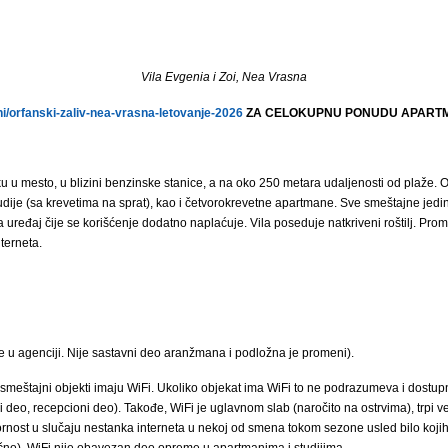
Vila Evgenia i Zoi, Nea Vrasna
/orfanski-zaliv-nea-vrasna-letovanje-2026
ZA CELOKUPNU PONUDU APARTMA
ku u mesto, u blizini benzinske stanice, a na oko 250 metara udaljenosti od plaže.
tudije (sa krevetima na sprat), kao i četvorokrevetne apartmane. Sve smeštajne je
ma uređaj čije se korišćenje dodatno naplaćuje. Vila poseduje natkriveni roštilj. Pro
terneta.
e u agenciji. Nije sastavni deo aranžmana i podložna je promeni).
smeštajni objekti imaju WiFi. Ukoliko objekat ima WiFi to ne podrazumeva i dostup
deo, recepcioni deo). Takođe, WiFi je uglavnom slab (naročito na ostrvima), trpi veli
nost u slučaju nestanka interneta u nekoj od smena tokom sezone usled bilo kojih 