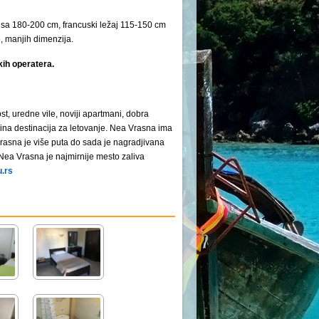
sa 180-200 cm, francuski ležaj 115-150 cm
e, manjih dimenzija.
kih operatera.
, uredne vile, noviji apartmani, dobra
ina destinacija za letovanje. Nea Vrasna ima
rasna je više puta do sada je nagradjivana
Nea Vrasna je najmirnije mesto zaliva
.rs