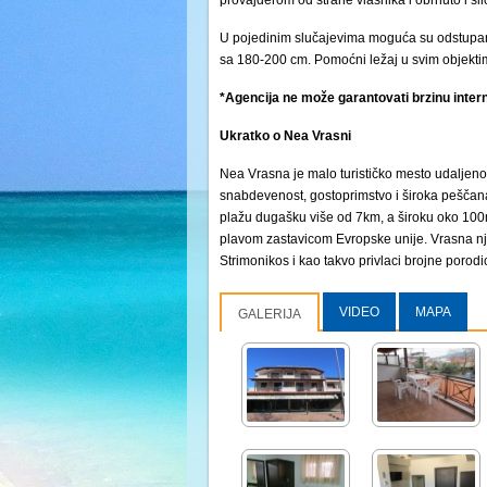
provajderom od strane vlasnika i obrnuto i s
U pojedinim slučajevima moguća su odstupanj
sa 180-200 cm. Pomoćni ležaj u svim objektima
*Agencija ne može garantovati brzinu intern
Ukratko o Nea Vrasni
Nea Vrasna je malo turističko mesto udaljeno
snabdevenost, gostoprimstvo i široka peščana
plažu dugašku više od 7km, a široku oko 100m
plavom zastavicom Evropske unije. Vrasna nj
Strimonikos i kao takvo privlaci brojne poro
VIDEO
MAPA
GALERIJA