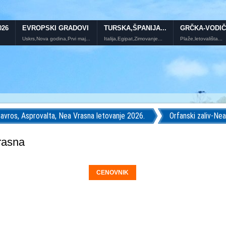
026
EVROPSKI GRADOVI
TURSKA,ŠPANIJA...
GRČKA-VODIČ
Uskrs,Nova godina,Prvi maj...
Italija,Egipat,Zimovanje...
Plaže,letovališta...
avros, Asprovalta, Nea Vrasna letovanje 2026.
Orfanski zaliv-Ne
rasna
CENOVNIK