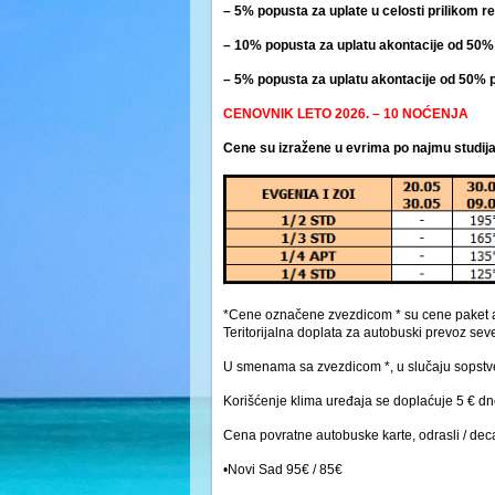
– 5% popusta za uplate u celosti prilikom r
– 10% popusta za uplatu akontacije od 50% 
– 5% popusta za uplatu akontacije od 50% p
CENOVNIK LETO 2026. – 10 NOĆENJA
Cene su izražene u evrima po najmu studij
*Cene označene zvezdicom * su cene paket ar
Teritorijalna doplata za autobuski prevoz se
U smenama sa zvezdicom *, u slučaju sopst
Korišćenje klima uređaja se doplaćuje 5 € d
Cena povratne autobuske karte, odrasli / deca
•Novi Sad 95€ / 85€