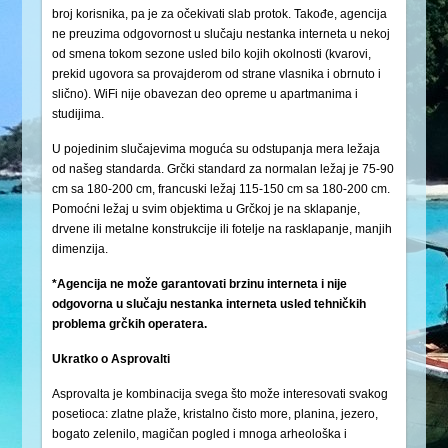
broj korisnika, pa je za očekivati slab protok. Takođe, agencija
ne preuzima odgovornost u slučaju nestanka interneta u nekoj
od smena tokom sezone usled bilo kojih okolnosti (kvarovi,
prekid ugovora sa provajderom od strane vlasnika i obrnuto i
slično). WiFi nije obavezan deo opreme u apartmanima i
studijima.
U pojedinim slučajevima moguća su odstupanja mera ležaja
od našeg standarda. Grčki standard za normalan ležaj je 75-90
cm sa 180-200 cm, francuski ležaj 115-150 cm sa 180-200 cm.
Pomoćni ležaj u svim objektima u Grčkoj je na sklapanje,
drvene ili metalne konstrukcije ili fotelje na rasklapanje, manjih
dimenzija.
*Agencija ne može garantovati brzinu interneta i nije
odgovorna u slučaju nestanka interneta usled tehničkih
problema grčkih operatera.
Ukratko o Asprovalti
Asprovalta je kombinacija svega što može interesovati svakog
posetioca: zlatne plaže, kristalno čisto more, planina, jezero,
bogato zelenilo, magičan pogled i mnoga arheološka i