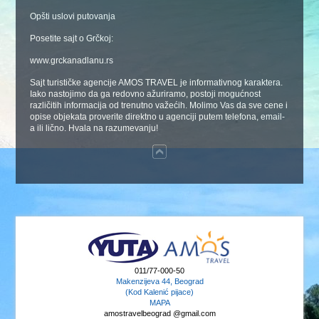
Opšti uslovi putovanja
Posetite sajt o Grčkoj:
www.grckanadlanu.rs
Sajt turističke agencije AMOS TRAVEL je informativnog karaktera.
Iako nastojimo da ga redovno ažuriramo, postoji mogućnost
različitih informacija od trenutno važećih. Molimo Vas da sve cene i
opise objekata proverite direktno u agenciji putem telefona, email-
a ili lično. Hvala na razumevanju!
011/77-000-50
Makenzijeva 44, Beograd
(Kod Kalenić pijace)
MAPA
amostravelbeograd @gmail.com