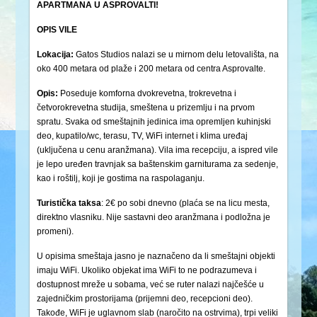
APARTMANA U ASPROVALTI!
OPIS VILE
Lokacija:
Gatos Studios nalazi se u mirnom delu letovališta, na
oko 400 metara od plaže i 200 metara od centra Asprovalte.
Opis:
Poseduje komforna dvokrevetna, trokrevetna i
četvorokrevetna studija, smeštena u prizemlju i na prvom
spratu. Svaka od smeštajnih jedinica ima opremljen kuhinjski
deo, kupatilo/wc, terasu, TV, WiFi internet i klima uređaj
(uključena u cenu aranžmana). Vila ima recepciju, a ispred vile
je lepo uređen travnjak sa baštenskim garniturama za sedenje,
kao i roštilj, koji je gostima na raspolaganju.
Turistička
taksa
: 2€ po sobi dnevno (plaća se na licu mesta,
direktno vlasniku. Nije sastavni deo aranžmana i podložna je
promeni).
U opisima smeštaja jasno je naznačeno da li smeštajni objekti
imaju WiFi. Ukoliko objekat ima WiFi to ne podrazumeva i
dostupnost mreže u sobama, već se ruter nalazi najčešće u
zajedničkim prostorijama (prijemni deo, recepcioni deo).
Takođe, WiFi je uglavnom slab (naročito na ostrvima), trpi veliki