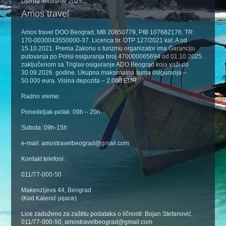
Djerba letovanje 2025
Amos travel
Amos travel DOO Beograd, MB 20850779, PIB 107682176, TR:
170-0030043550000-37. Licenca br. OTP 127/2021 kat. A od
15.10.2021. Prema Zakonu o turizmu organizator ima Garanciju
putovanja po Polisi osiguranja broj 470000065694 od 01.10.2025.
zaključenom sa Triglav osiguranje ADO Beograd koja važi do
30.09.2026. godine. Ukupna maksimalna suma osiguranja –
50.000 eura. Visina depozita – 2.000 EUR.
Radno vreme:
Ponedeljak-petak: 09h – 20h
Subota: 09h-15h
e-mail: amostravelbeograd@gmail.com
Kontakt telefoni:
011/77-000-50
Makenzijeva 44, Beograd
(Kod Kalenić pijace)
Lice zaduženo za zaštitu podataka o ličnosti: Bojan Stefanović,
011/77-000-50, amostravelbeograd@gmail.com