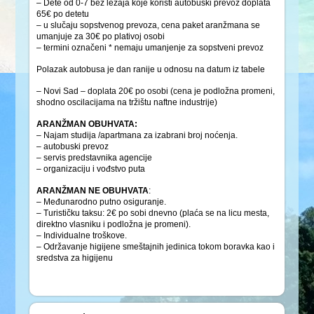
– Dete od 0-7 bez ležaja koje koristi autobuski prevoz doplata
65€ po detetu
– u slučaju sopstvenog prevoza, cena paket aranžmana se
umanjuje za 30€ po plativoj osobi
– termini označeni * nemaju umanjenje za sopstveni prevoz
Polazak autobusa je dan ranije u odnosu na datum iz tabele
– Novi Sad – doplata 20€ po osobi (cena je podložna promeni,
shodno oscilacijama na tržištu naftne industrije)
ARANŽMAN OBUHVATA:
– Najam studija /apartmana za izabrani broj noćenja.
– autobuski prevoz
– servis predstavnika agencije
– organizaciju i vođstvo puta
ARANŽMAN NE OBUHVATA
:
– Međunarodno putno osiguranje.
– Turističku taksu: 2€ po sobi dnevno (plaća se na licu mesta,
direktno vlasniku i podložna je promeni).
– Individualne troškove.
– Održavanje higijene smeštajnih jedinica tokom boravka kao i
sredstva za higijenu