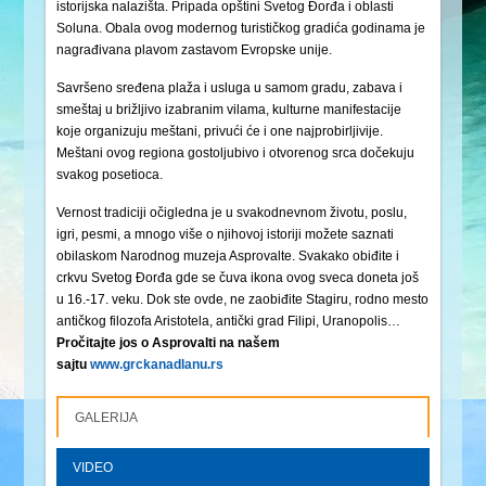
istorijska nalazišta. Pripada opštini Svetog Đorđa i oblasti
Soluna. Obala ovog modernog turističkog gradića godinama je
nagrađivana plavom zastavom Evropske unije.
Savršeno sređena plaža i usluga u samom gradu, zabava i
smeštaj u brižljivo izabranim vilama, kulturne manifestacije
koje organizuju meštani, privući će i one najprobirljivije.
Meštani ovog regiona gostoljubivo i otvorenog srca dočekuju
svakog posetioca.
Vernost tradiciji očigledna je u svakodnevnom životu, poslu,
igri, pesmi, a mnogo više o njihovoj istoriji možete saznati
obilaskom Narodnog muzeja Asprovalte. Svakako obiđite i
crkvu Svetog Đorđa gde se čuva ikona ovog sveca doneta još
u 16.-17. veku. Dok ste ovde, ne zaobiđite Stagiru, rodno mesto
antičkog filozofa Aristotela, antički grad Filipi, Uranopolis…
Pročitajte jos o Asprovalti na našem
sajtu
www.grckanadlanu.rs
GALERIJA
VIDEO