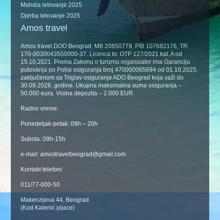
Mahdia letovanje 2025
Djerba letovanje 2025
Amos travel
Amos travel DOO Beograd, MB 20850779, PIB 107682176, TR:
170-0030043550000-37. Licenca br. OTP 127/2021 kat. A od
15.10.2021. Prema Zakonu o turizmu organizator ima Garanciju
putovanja po Polisi osiguranja broj 470000065694 od 01.10.2025.
zaključenom sa Triglav osiguranje ADO Beograd koja važi do
30.09.2026. godine. Ukupna maksimalna suma osiguranja –
50.000 eura. Visina depozita – 2.000 EUR.
Radno vreme:
Ponedeljak-petak: 09h – 20h
Subota: 09h-15h
e-mail: amostravelbeograd@gmail.com
Kontakt telefoni:
011/77-000-50
Makenzijeva 44, Beograd
(Kod Kalenić pijace)