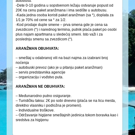
autobusu.
-Dete 0-10 godina u sopstvenom ležaju ostvaruje popust od
20€ na cenu paket aranžmana i ima sedište u autobusu.
-Kada jedna osoba koristi paket aranžman (sa *), doplata za
1/1 je 70% od cene sa * za 1/2.
-Kod prodaje duple smene – prva smena gde je cena sa
zvezdicom (*) i narednog termina, putnik plaća paket po osobi
plus najam apartmana u sledećoj smeni. Isto važi i za
poslednju smenu sa zvezdicom (*).
ARANŽMAN OBUHVATA:
– smeštaj u odabranoj vili na bazi najma za izabrani broj
noćenja
– autobuski prevoz (ako je u pitanju paket aranžman)
– servis predstavnika agencije
– organizaciju i vođstvo puta.
ARANŽMAN NE OBUHVATA:
– Međunarodno putno osiguranje.
– Turističku taksu: 2€ po sobi dnevno (plaća se na licu mesta,
direktno vlasniku i podložna je promeni).
– Individualne troškove.
– Održavanje higijene smeštajnih jedinica tokom boravka kao i
sredstva za higijenu