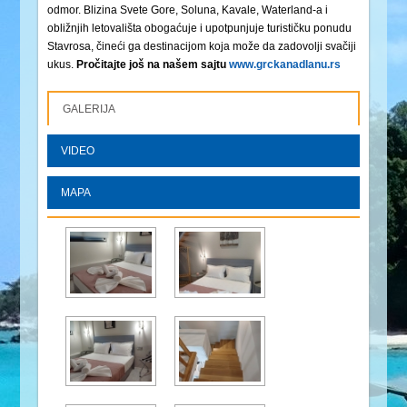
odmor. Blizina Svete Gore, Soluna, Kavale, Waterland-a i
obližnjih letovališta obogaćuje i upotpunjuje turističku ponudu
Stavrosa, čineći ga destinacijom koja može da zadovolji svačiji
ukus.
Pročitajte još na našem sajtu
www.grckanadlanu.rs
GALERIJA
VIDEO
MAPA