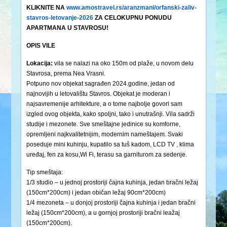
KLIKNITE NA
www.amostravel.rs/aranzmani/orfanski-zaliv-
stavros-letovanje-2026
ZA CELOKUPNU PONUDU
APARTMANA U STAVROSU!
OPIS VILE
Lokacija:
vila se nalazi na oko 150m od plaže, u novom delu
Stavrosa, prema Nea Vrasni.
Potpuno nov objekat sagrađen 2024.godine, jedan od
najnovijih u letovalištu Stavros. Objekat je moderan i
najsavremenije arhitekture, a o tome najbolje govori sam
izgled ovog objekta, kako spoljni, tako i unutrašnji. Vila sadrži
studije i mezonete. Sve smeštajne jedinice su komforne,
opremljeni najkvalitetnijim, modernim nameštajem. Svaki
poseduje mini kuhinju, kupatilo sa tuš kadom, LCD TV , klima
uređaj, fen za kosu,Wi Fi, terasu sa garniturom za sedenje.
Tip smeštaja:
1/3 studio – u jednoj prostoriji čajna kuhinja, jedan bračni ležaj
(150cm*200cm) i jedan običan ležaj 90cm*200cm)
1/4 mezoneta – u donjoj prostoriji čajna kuhinja i jedan bračni
ležaj (150cm*200cm), a u gornjoj prostoriji bračni leažaj
(150cm*200cm).