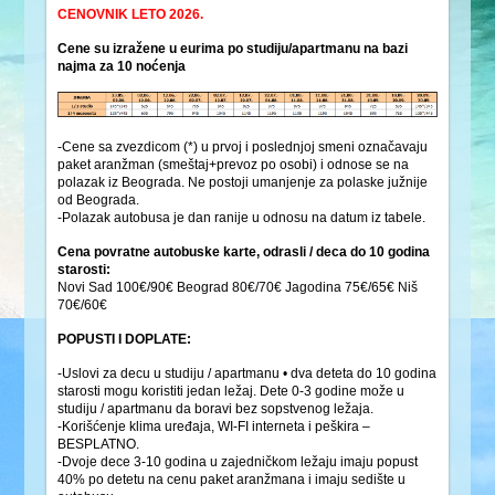
CENOVNIK LETO 2026.
Cene su izražene u eurima po studiju/apartmanu na bazi
najma za 10 noćenja
-Cene sa zvezdicom (*) u prvoj i poslednjoj smeni označavaju
paket aranžman (smeštaj+prevoz po osobi) i odnose se na
polazak iz Beograda. Ne postoji umanjenje za polaske južnije
od Beograda.
-Polazak autobusa je dan ranije u odnosu na datum iz tabele.
Cena povratne autobuske karte, odrasli / deca do 10 godina
starosti:
Novi Sad 100€/90€ Beograd 80€/70€ Jagodina 75€/65€ Niš
70€/60€
POPUSTI I DOPLATE:
-Uslovi za decu u studiju / apartmanu • dva deteta do 10 godina
starosti mogu koristiti jedan ležaj. Dete 0-3 godine može u
studiju / apartmanu da boravi bez sopstvenog ležaja.
-Korišćenje klima uređaja, WI-FI interneta i peškira –
BESPLATNO.
-Dvoje dece 3-10 godina u zajedničkom ležaju imaju popust
40% po detetu na cenu paket aranžmana i imaju sedište u