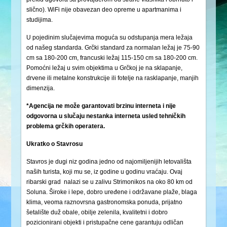
slično). WiFi nije obavezan deo opreme u apartmanima i
studijima.
U pojedinim slučajevima moguća su odstupanja mera ležaja
od našeg standarda. Grčki standard za normalan ležaj je 75-90
cm sa 180-200 cm, francuski ležaj 115-150 cm sa 180-200 cm.
Pomoćni ležaj u svim objektima u Grčkoj je na sklapanje,
drvene ili metalne konstrukcije ili fotelje na rasklapanje, manjih
dimenzija.
*Agencija ne može garantovati brzinu interneta i nije
odgovorna u slučaju nestanka interneta usled tehničkih
problema grčkih operatera.
Ukratko o Stavrosu
Stavros je dugi niz godina jedno od najomiljenijih letovališta
naših turista, koji mu se, iz godine u godinu vraćaju. Ovaj
ribarski grad nalazi se u zalivu Strimonikos na oko 80 km od
Soluna. Široke i lepe, dobro uređene i održavane plaže, blaga
klima, veoma raznovrsna gastronomska ponuda, prijatno
šetalište duž obale, obilje zelenila, kvalitetni i dobro
pozicionirani objekti i pristupačne cene garantuju odličan