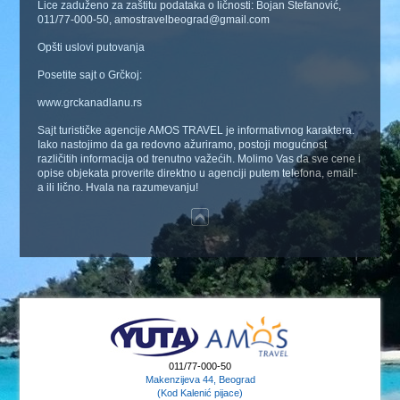
Lice zaduženo za zaštitu podataka o ličnosti: Bojan Stefanović,
011/77-000-50, amostravelbeograd@gmail.com
Opšti uslovi putovanja
Posetite sajt o Grčkoj:
www.grckanadlanu.rs
Sajt turističke agencije AMOS TRAVEL je informativnog karaktera.
Iako nastojimo da ga redovno ažuriramo, postoji mogućnost
različitih informacija od trenutno važećih. Molimo Vas da sve cene i
opise objekata proverite direktno u agenciji putem telefona, email-
a ili lično. Hvala na razumevanju!
011/77-000-50
Makenzijeva 44, Beograd
(Kod Kalenić pijace)