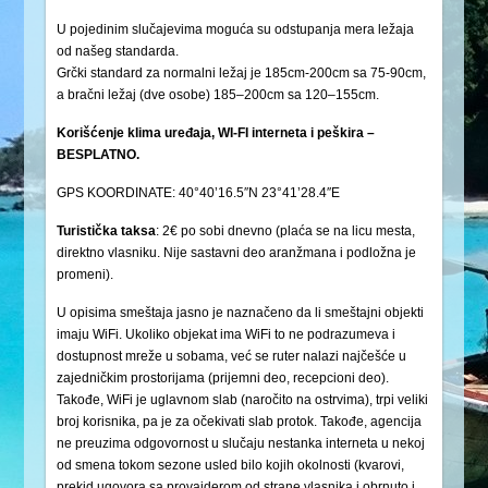
U pojedinim slučajevima moguća su odstupanja mera ležaja
od našeg standarda.
Grčki standard za normalni ležaj je 185cm-200cm sa 75-90cm,
a bračni ležaj (dve osobe) 185–200cm sa 120–155cm.
Korišćenje klima uređaja, WI-FI interneta i peškira –
BESPLATNO.
GPS KOORDINATE: 40°40’16.5″N 23°41’28.4″E
Turistička
taksa
: 2€ po sobi dnevno (plaća se na licu mesta,
direktno vlasniku. Nije sastavni deo aranžmana i podložna je
promeni).
U opisima smeštaja jasno je naznačeno da li smeštajni objekti
imaju WiFi. Ukoliko objekat ima WiFi to ne podrazumeva i
dostupnost mreže u sobama, već se ruter nalazi najčešće u
zajedničkim prostorijama (prijemni deo, recepcioni deo).
Takođe, WiFi je uglavnom slab (naročito na ostrvima), trpi veliki
broj korisnika, pa je za očekivati slab protok. Takođe, agencija
ne preuzima odgovornost u slučaju nestanka interneta u nekoj
od smena tokom sezone usled bilo kojih okolnosti (kvarovi,
prekid ugovora sa provajderom od strane vlasnika i obrnuto i