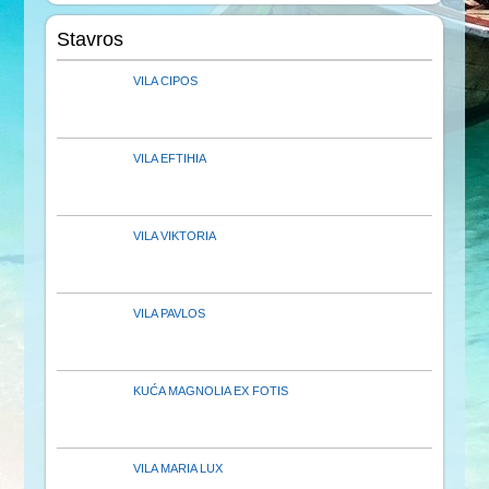
Stavros
VILA CIPOS
VILA EFTIHIA
VILA VIKTORIA
VILA PAVLOS
KUĆA MAGNOLIA EX FOTIS
VILA MARIA LUX