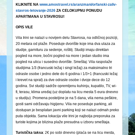
KLIKNITE NA
www.amostravel.rs/aranzmani/orfanski-zaliv-
stavros-letovanje-2026
ZA CELOKUPNU PONUDU
APARTMANA U STAVROSU!
OPIS VILE
Vila Irini se nalazi u novijem delu Stavrosa, na odličnoj poziciji,
20 metara od plaže. Poseduje dvorište koje ima dva ulaza za
studije, garnituru za sedenje, roštilj. Studiji imaju direktan
pogled na more, bočni pogled na more i jedan studio ima
pogled na ulicu i susedno dvorište. Smeštaj: Vila raspolaže
studijima 1/3 (francuski ležaj i singl ležaj) za maksimalno tri
odrasle osobe i jedno dete do 6 godina i 1/3+1 (francuski ležaj
i krevet na sprat) za dve odrasle osobe i dvoje dece do 12
godina. Svi studiji sadrže opremljenu kuhinju, kupatilo, TV, wi-
fi, terasu, klima uređaj (uz doplatu na licu mesta 5 eura dnevno
u studiju). Promena posteljine je na 5 dana, vila nema peškire,
gosti sami održavaju higijenu. Vila ne poseduje parking, ali
dostupan je besplatan javni parking koji se nalazi odmah preko
puta objekta. Sama lokacija vile Irini je najbolja preporuka za
turiste kojima je blizina plaže presudna u izboru smeštaja.
Turistička
taksa
: 2€ po sobi dnevno (plaća se na licu mesta,