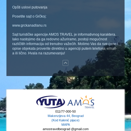
Opšti uslovi putovanja
Posetite sajt o Grčkoj:
www.grckanadlanu.rs
Sajt turističke agencije AMOS TRAVEL je informativnog karaktera.
Iako nastojimo da ga redovno ažuriramo, postoji mogućnost
različitih informacija od trenutno važećih. Molimo Vas da sve cene i
opise objekata proverite direktno u agenciji putem telefona, email-
a ili lično. Hvala na razumevanju!
011/77-000-50
Makenzijeva 44, Beograd
(Kod Kalenić pijace)
MAPA
amostravelbeograd @gmail.com