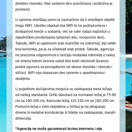
direktno vlasniku. Nije sastavni deo aranžmana i podložna je
promeni).
U opisima smeštaja jasno je naznačeno da li smeštajni objekti
imaju WiFi. Ukoliko objekat ima WiFi to ne podrazumeva i
dostupnost mreže u sobama, već se ruter nalazi najčešće u
zajedničkim prostorijama (prijemni deo, recepcioni deo).
Takođe, WiFi je uglavnom slab (naročito na ostrvima), trpi veliki
broj korisnika, pa je za očekivati slab protok. Takođe, agencija
ne preuzima odgovornost u slučaju nestanka interneta u nekoj
od smena tokom sezone usled bilo kojih okolnosti (kvarovi,
prekid ugovora sa provajderom od strane vlasnika i obrnuto i
slično). WiFi nije obavezan deo opreme u apartmanima i
studijima.
U pojedinim slučajevima moguća su odstupanja mera ležaja
od našeg standarda. Grčki standard za normalan ležaj je 75-90
cm sa 180-200 cm, francuski ležaj 115-150 cm sa 180-200 cm.
Pomoćni ležaj u svim objektima u Grčkoj je na sklapanje,
drvene ili metalne konstrukcije ili fotelje na rasklapanje, manjih
dimenzija.
*Agencija ne može garantovati brzinu interneta i nije