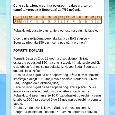
Cene su izražene u evrima po osobi – paket aranžman
(smeštaj+prevoz iz Beograda) za 7/10 noćenja
Polazak autobusa je dan ranije u odnosu na datum iz tabele.
U cenu nije uključena peronska karta za BAS stanicu –
Beograd (doplata 150 din – cena podložna promeni).
POPUSTI I DOPLATE:
Popusti: Deca od 2 do 12 godina u sopstvenom ležaju
ostvaruju popust od 15€ na cenu iz tabele i imaju svoje sedište
u autobusu (odnosi se na polaske iz Novog Sada, Beograda
do Aleksinca, Niša).
Deca od 0 do 6 godina bez sopstvenog ležaja u svim tipovima
smeštaja plaćaju 60€ i imaju svoje sedište u autobusu ( Novi
Sad, Beograd do Aleksinca,Niša).
Deca od 0 do 6 godina bez sopstvenog ležaja plaćaju 55€ i
imaju svoje sedište u autobusu ( od Aleksinca, Niša…).
Polazak iz Niša-umanjenje 10 € ( za odrasle) po osobi na cenu
iz tabele, 20€ ( za decu od 0 do 12 godina) po osobi na cenu iz
tabele.
Doplata za polazak iz Novog Sada u odnosu na cenu iz
Beograda (minimum 2 osobe uz obaveznu proveru i potvrdu