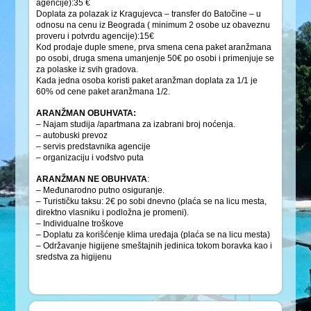
agencije):35 €
Doplata za polazak iz Kragujevca – transfer do Batočine – u
odnosu na cenu iz Beograda ( minimum 2 osobe uz obaveznu
proveru i potvrdu agencije):15€
Kod prodaje duple smene, prva smena cena paket aranžmana
po osobi, druga smena umanjenje 50€ po osobi i primenjuje se
za polaske iz svih gradova.
Kada jedna osoba koristi paket aranžman doplata za 1/1 je
60% od cene paket aranžmana 1/2.
ARANŽMAN OBUHVATA:
– Najam studija /apartmana za izabrani broj noćenja.
– autobuski prevoz
– servis predstavnika agencije
– organizaciju i vođstvo puta
ARANŽMAN NE OBUHVATA
:
– Međunarodno putno osiguranje.
– Turističku taksu: 2€ po sobi dnevno (plaća se na licu mesta,
direktno vlasniku i podložna je promeni).
– Individualne troškove
– Doplatu za korišćenje klima uređaja (plaća se na licu mesta)
– Održavanje higijene smeštajnih jedinica tokom boravka kao i
sredstva za higijenu