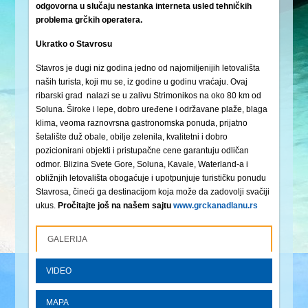
odgovorna u slučaju nestanka interneta usled tehničkih
problema grčkih operatera.
Ukratko o Stavrosu
Stavros je dugi niz godina jedno od najomiljenijih letovališta
naših turista, koji mu se, iz godine u godinu vraćaju. Ovaj
ribarski grad nalazi se u zalivu Strimonikos na oko 80 km od
Soluna. Široke i lepe, dobro uređene i održavane plaže, blaga
klima, veoma raznovrsna gastronomska ponuda, prijatno
šetalište duž obale, obilje zelenila, kvalitetni i dobro
pozicionirani objekti i pristupačne cene garantuju odličan
odmor. Blizina Svete Gore, Soluna, Kavale, Waterland-a i
obližnjih letovališta obogaćuje i upotpunjuje turističku ponudu
Stavrosa, čineći ga destinacijom koja može da zadovolji svačiji
ukus.
Pročitajte još na našem sajtu
www.grckanadlanu.rs
GALERIJA
VIDEO
MAPA