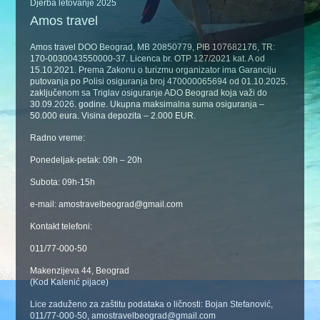
Djerba letovanje 2025
Amos travel
Amos travel DOO Beograd, MB 20850779, PIB 107682176, TR:
170-0030043550000-37. Licenca br. OTP 127/2021 kat. A od
15.10.2021. Prema Zakonu o turizmu organizator ima Garanciju
putovanja po Polisi osiguranja broj 470000065694 od 01.10.2025.
zaključenom sa Triglav osiguranje ADO Beograd koja važi do
30.09.2026. godine. Ukupna maksimalna suma osiguranja –
50.000 eura. Visina depozita – 2.000 EUR.
Radno vreme:
Ponedeljak-petak: 09h – 20h
Subota: 09h-15h
e-mail: amostravelbeograd@gmail.com
Kontakt telefoni:
011/77-000-50
Makenzijeva 44, Beograd
(Kod Kalenić pijace)
Lice zaduženo za zaštitu podataka o ličnosti: Bojan Stefanović,
011/77-000-50, amostravelbeograd@gmail.com