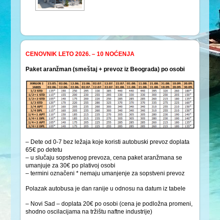
CENOVNIK LETO 2026. – 10 NOĆENJA
Paket aranžman (smeštaj + prevoz iz Beograda) po osobi
– Dete od 0-7 bez ležaja koje koristi autobuski prevoz doplata
65€ po detetu
– u slučaju sopstvenog prevoza, cena paket aranžmana se
umanjuje za 30€ po plativoj osobi
– termini označeni * nemaju umanjenje za sopstveni prevoz
Polazak autobusa je dan ranije u odnosu na datum iz tabele
– Novi Sad – doplata 20€ po osobi (cena je podložna promeni,
shodno oscilacijama na tržištu naftne industrije)