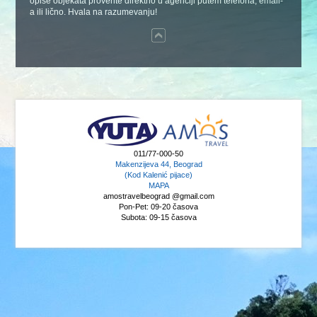
opise objekata proverite direktno u agenciji putem telefona, email-
a ili lično. Hvala na razumevanju!
011/77-000-50
Makenzijeva 44, Beograd
(Kod Kalenić pijace)
MAPA
amostravelbeograd @gmail.com
Pon-Pet: 09-20 časova
Subota: 09-15 časova