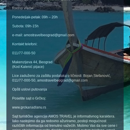
Radno vreme:
Ponedeljak-petak: 09h – 20h
Subota: 09h-15h
e-mail: amostravelbeograd@gmail.com
Kontakt telefoni:
011/77-000-50
Makenzijeva 44, Beograd
(Kod Kalenić pijace)
Lice zaduženo za zaštitu podataka o ličnosti: Bojan Stefanović,
011/77-000-50, amostravelbeograd@gmail.com
Opšti uslovi putovanja
Posetite sajt o Grčkoj:
www.grckanadlanu.rs
Sajt turističke agencije AMOS TRAVEL je informativnog karaktera.
Iako nastojimo da ga redovno ažuriramo, postoji mogućnost
različitih informacija od trenutno važećih. Molimo Vas da sve cene i