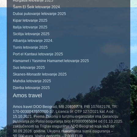
Hurgada letovanje 2025
Šarm El Šeik letovanje 2024.
Dubai putovanje letovanje 2025
Kipar letovanje 2025
Italija letovanje 2025
Sicilija letovanje 2025
Albanija letovanje 2024.
Tunis letovanje 2025
Port el Kantaui letovanje 2025
Hamamet i Yasmine Hamamet letovanje 2025
Sus letovanje 2025
Skanes-Monastir letovanje 2025
Mahdia letovanje 2025
Djerba letovanje 2025
Amos travel
Amos travel DOO Beograd, MB 20850779, PIB 107682176, TR:
170-0030043550000-37. Licenca br. OTP 127/2021 kat. A od
15.10.2021. Prema Zakonu o turizmu organizator ima Garanciju
putovanja po Polisi osiguranja broj 470000065694 od 01.10.2025.
zaključenom sa Triglav osiguranje ADO Beograd koja važi do
30.09.2026. godine. Ukupna maksimalna suma osiguranja –
50.000 eura. Visina depozita – 2.000 EUR.