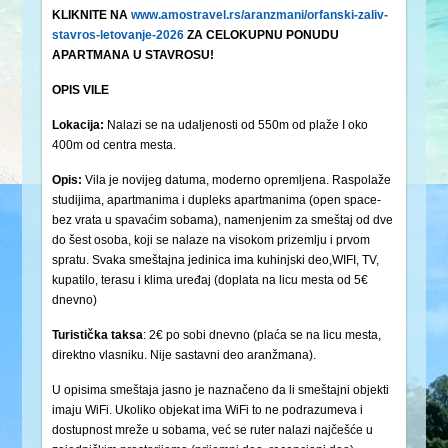
KLIKNITE NA
www.amostravel.rs/aranzmani/orfanski-zaliv-
stavros-letovanje-2026
ZA CELOKUPNU PONUDU
APARTMANA U STAVROSU!
OPIS VILE
Lokacija:
Nalazi se na udaljenosti od 550m od plaže I oko
400m od centra mesta.
Opis:
Vila je novijeg datuma, moderno opremljena. Raspolaže
studijima, apartmanima i dupleks apartmanima (open space-
bez vrata u spavaćim sobama), namenjenim za smeštaj od dve
do šest osoba, koji se nalaze na visokom prizemlju i prvom
spratu. Svaka smeštajna jedinica ima kuhinjski deo,WIFI, TV,
kupatilo, terasu i klima uređaj (doplata na licu mesta od 5€
dnevno)
Turistička
taksa
: 2€ po sobi dnevno (plaća se na licu mesta,
direktno vlasniku. Nije sastavni deo aranžmana).
U opisima smeštaja jasno je naznačeno da li smeštajni objekti
imaju WiFi. Ukoliko objekat ima WiFi to ne podrazumeva i
dostupnost mreže u sobama, već se ruter nalazi najčešće u