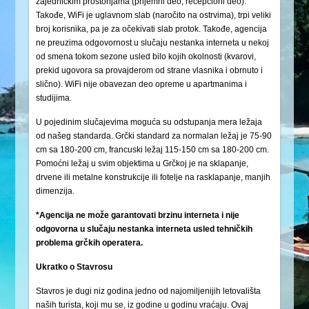
zajedničkim prostorijama (prijemni deo, recepcioni deo).
Takođe, WiFi je uglavnom slab (naročito na ostrvima), trpi veliki
broj korisnika, pa je za očekivati slab protok. Takođe, agencija
ne preuzima odgovornost u slučaju nestanka interneta u nekoj
od smena tokom sezone usled bilo kojih okolnosti (kvarovi,
prekid ugovora sa provajderom od strane vlasnika i obrnuto i
slično). WiFi nije obavezan deo opreme u apartmanima i
studijima.
U pojedinim slučajevima moguća su odstupanja mera ležaja
od našeg standarda. Grčki standard za normalan ležaj je 75-90
cm sa 180-200 cm, francuski ležaj 115-150 cm sa 180-200 cm.
Pomoćni ležaj u svim objektima u Grčkoj je na sklapanje,
drvene ili metalne konstrukcije ili fotelje na rasklapanje, manjih
dimenzija.
*Agencija ne može garantovati brzinu interneta i nije
odgovorna u slučaju nestanka interneta usled tehničkih
problema grčkih operatera.
Ukratko o Stavrosu
Stavros je dugi niz godina jedno od najomiljenijih letovališta
naših turista, koji mu se, iz godine u godinu vraćaju. Ovaj