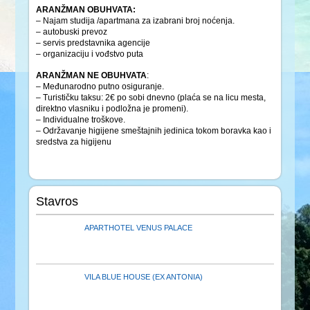
ARANŽMAN OBUHVATA:
– Najam studija /apartmana za izabrani broj noćenja.
– autobuski prevoz
– servis predstavnika agencije
– organizaciju i vođstvo puta
ARANŽMAN NE OBUHVATA
:
– Međunarodno putno osiguranje.
– Turističku taksu: 2€ po sobi dnevno (plaća se na licu mesta,
direktno vlasniku i podložna je promeni).
– Individualne troškove.
– Održavanje higijene smeštajnih jedinica tokom boravka kao i
sredstva za higijenu
Stavros
APARTHOTEL VENUS PALACE
VILA BLUE HOUSE (EX ANTONIA)