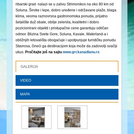
ribarski grad nalazi se u zalivu Strimonikos na oko 80 km od
Soluna. Široke i lepe, dobro uređene i održavane plaže, blaga
klima, veoma raznovrsna gastronomska ponuda, prijatno
šetalište duž obale, obilje zelenila, kvalitetni i dobro
pozicionirani objekti i pristupačne cene garantuju odličan
odmor. Blizina Svete Gore, Soluna, Kavale, Waterland-a i
obližnjih letovališta obogaćuje i upotpunjuje turističku ponudu
Stavrosa, čineći ga destinacijom koja može da zadovolji svačiji
ukus.
Pročitajte još na sajtu
www.grckanadlanu.rs
GALERIJA
VIDEO
MAPA