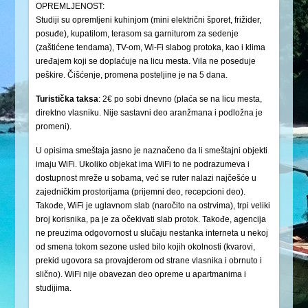
OPREMLJENOST:
Studiji su opremljeni kuhinjom (mini električni šporet, frižider,
posuđe), kupatilom, terasom sa garniturom za sedenje
(zaštićene tendama), TV-om, Wi-Fi slabog protoka, kao i klima
uređajem koji se doplaćuje na licu mesta. Vila ne poseduje
peškire. Čišćenje, promena posteljine je na 5 dana.
Turistička
taksa
: 2€ po sobi dnevno (plaća se na licu mesta,
direktno vlasniku. Nije sastavni deo aranžmana i podložna je
promeni).
U opisima smeštaja jasno je naznačeno da li smeštajni objekti
imaju WiFi. Ukoliko objekat ima WiFi to ne podrazumeva i
dostupnost mreže u sobama, već se ruter nalazi najčešće u
zajedničkim prostorijama (prijemni deo, recepcioni deo).
Takođe, WiFi je uglavnom slab (naročito na ostrvima), trpi veliki
broj korisnika, pa je za očekivati slab protok. Takođe, agencija
ne preuzima odgovornost u slučaju nestanka interneta u nekoj
od smena tokom sezone usled bilo kojih okolnosti (kvarovi,
prekid ugovora sa provajderom od strane vlasnika i obrnuto i
slično). WiFi nije obavezan deo opreme u apartmanima i
studijima.