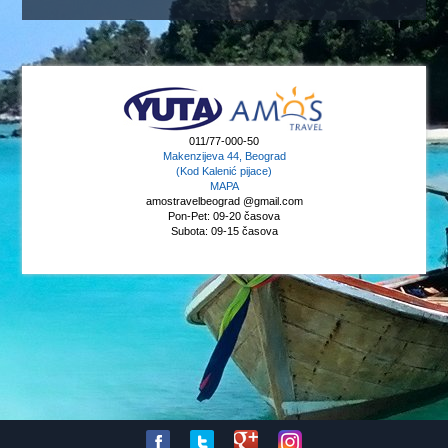
011/77-000-50
Makenzijeva 44, Beograd
(Kod Kalenić pijace)
MAPA
amostravelbeograd @gmail.com
Pon-Pet: 09-20 časova
Subota: 09-15 časova