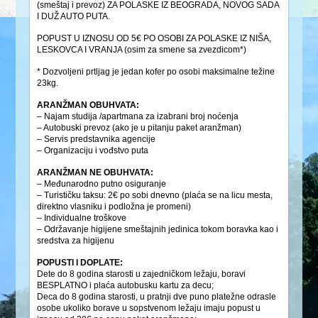
(smeštaj i prevoz) ZA POLASKE IZ BEOGRADA, NOVOG SADA
I DUŽ AUTO PUTA.
POPUST U IZNOSU OD 5€ PO OSOBI ZA POLASKE IZ NIŠA,
LESKOVCA I VRANJA (osim za smene sa zvezdicom*)
* Dozvoljeni prtljag je jedan kofer po osobi maksimalne težine
23kg.
ARANŽMAN OBUHVATA:
– Najam studija /apartmana za izabrani broj noćenja
– Autobuski prevoz (ako je u pitanju paket aranžman)
– Servis predstavnika agencije
– Organizaciju i vođstvo puta
ARANŽMAN NE OBUHVATA:
– Međunarodno putno osiguranje
– Turističku taksu: 2€ po sobi dnevno (plaća se na licu mesta,
direktno vlasniku i podložna je promeni)
– Individualne troškove
– Održavanje higijene smeštajnih jedinica tokom boravka kao i
sredstva za higijenu
POPUSTI I DOPLATE:
Dete do 8 godina starosti u zajedničkom ležaju, boravi
BESPLATNO i plaća autobusku kartu za decu;
Deca do 8 godina starosti, u pratnji dve puno platežne odrasle
osobe ukoliko borave u sopstvenom ležaju imaju popust u