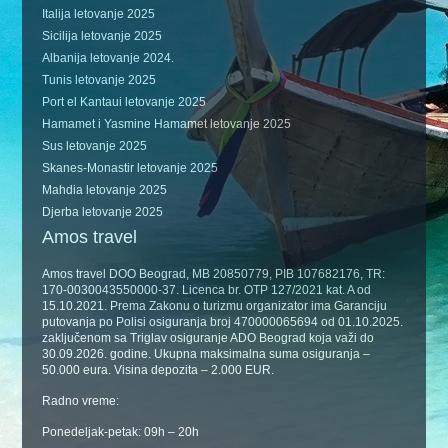
Italija letovanje 2025
Sicilija letovanje 2025
Albanija letovanje 2024.
Tunis letovanje 2025
Port el Kantaui letovanje 2025
Hamamet i Yasmine Hamamet letovanje 2025
Sus letovanje 2025
Skanes-Monastir letovanje 2025
Mahdia letovanje 2025
Djerba letovanje 2025
Amos travel
Amos travel DOO Beograd, MB 20850779, PIB 107682176, TR:
170-0030043550000-37. Licenca br. OTP 127/2021 kat. A od
15.10.2021. Prema Zakonu o turizmu organizator ima Garanciju
putovanja po Polisi osiguranja broj 470000065694 od 01.10.2025.
zaključenom sa Triglav osiguranje ADO Beograd koja važi do
30.09.2026. godine. Ukupna maksimalna suma osiguranja –
50.000 eura. Visina depozita – 2.000 EUR.
Radno vreme:
Ponedeljak-petak: 09h – 20h