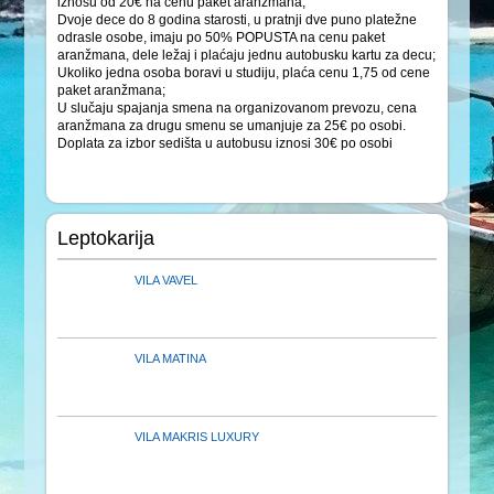
iznosu od 20€ na cenu paket aranžmana;
Dvoje dece do 8 godina starosti, u pratnji dve puno platežne
odrasle osobe, imaju po 50% POPUSTA na cenu paket
aranžmana, dele ležaj i plaćaju jednu autobusku kartu za decu;
Ukoliko jedna osoba boravi u studiju, plaća cenu 1,75 od cene
paket aranžmana;
U slučaju spajanja smena na organizovanom prevozu, cena
aranžmana za drugu smenu se umanjuje za 25€ po osobi.
Doplata za izbor sedišta u autobusu iznosi 30€ po osobi
Leptokarija
VILA VAVEL
VILA MATINA
VILA MAKRIS LUXURY