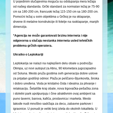
U pojedinim slučajevima moguća su odstupanja mera ležaja
od našeg standarda. Grčki standard za normalan ležaj je 75-90
cm sa 180-200 cm, francuski ležaj 115-150 cm sa 180-200 cm.
Pomoćni ležaj u svim objektima u Grčkoj je na sklapanje,
drvene ili metalne konstrukcije ili fotelje na rasklapanje, manjih
dimenzija.
*Agencija ne može garantovati brzinu interneta i nije
odgovorna u slučaju nestanka interneta usled tehničkih
problema grčkih operatera.
Ukratko o Leptokariji
Leptokarija se nalazi na najlepšem delu obale u podnožju
Olimpa, uz novi autoput za Atinu, 90 kilometara jugozapadno
od Soluna. Mesto pruža gostima svih generacija dobre uslove
za prijatan godišnji odmor. Plaža je peščano-šljunkovita, široka
i dobro uređena. Voda je kristalno čista i idealna za plivanje i
relaksaciju. Šetalište kraj obale, nova trgovačka-pešačka zona
i stoletni park upotpunjuju i čine atraktivnim ovaj ambijent sa
puno taverni, barova, kafića, prodavnica i marketa. Mesto
takođe nudi mnoštvo sadržaja za decu, zabavne parkove i
igraonice. U ponudi je veliki broj izleta do okolnih lokaliteta. U