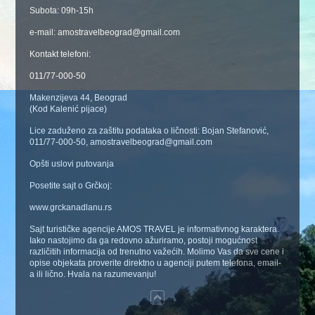
Subota: 09h-15h
e-mail: amostravelbeograd@gmail.com
Kontakt telefoni:
011/77-000-50
Makenzijeva 44, Beograd
(Kod Kalenić pijace)
Lice zaduženo za zaštitu podataka o ličnosti: Bojan Stefanović,
011/77-000-50, amostravelbeograd@gmail.com
Opšti uslovi putovanja
Posetite sajt o Grčkoj:
www.grckanadlanu.rs
Sajt turističke agencije AMOS TRAVEL je informativnog karaktera.
Iako nastojimo da ga redovno ažuriramo, postoji mogućnost
različitih informacija od trenutno važećih. Molimo Vas da sve cene i
opise objekata proverite direktno u agenciji putem telefona, email-
a ili lično. Hvala na razumevanju!