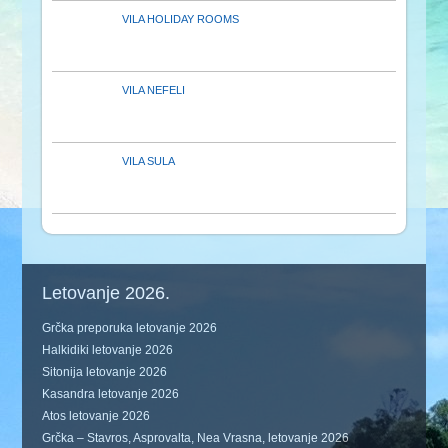
VILA HOLIDAY ROOMS
VILA NEFELI
VILA SULA
Letovanje 2026.
Grčka preporuka letovanje 2026
Halkidiki letovanje 2026
Sitonija letovanje 2026
Kasandra letovanje 2026
Atos letovanje 2026
Grčka – Stavros, Asprovalta, Nea Vrasna, letovanje 2026