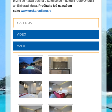
blizini se nalazi pećina u kojoj se po mitologiji rodio Orfeus i
antički grad Muza.
Pročitajte još na našem
sajtu
www.grckanadlanu.rs
GALERIJA
VIDEO
MAPA