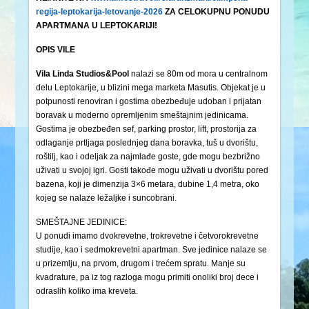
regija-leptokarija-letovanje-2026
ZA CELOKUPNU PONUDU
APARTMANA U LEPTOKARIJI!
OPIS VILE
Vila Linda Studios&Pool
nalazi se 80m od mora u centralnom
delu Leptokarije, u blizini mega marketa Masutis. Objekat je u
potpunosti renoviran i gostima obezbeđuje udoban i prijatan
boravak u moderno opremljenim smeštajnim jedinicama.
Gostima je obezbeđen sef, parking prostor, lift, prostorija za
odlaganje prtljaga poslednjeg dana boravka, tuš u dvorištu,
roštilj, kao i odeljak za najmlađe goste, gde mogu bezbrižno
uživati u svojoj igri. Gosti takođe mogu uživati u dvorištu pored
bazena, koji je dimenzija 3×6 metara, dubine 1,4 metra, oko
kojeg se nalaze ležaljke i suncobrani.
SMEŠTAJNE JEDINICE:
U ponudi imamo dvokrevetne, trokrevetne i četvorokrevetne
studije, kao i sedmokrevetni apartman. Sve jedinice nalaze se
u prizemlju, na prvom, drugom i trećem spratu. Manje su
kvadrature, pa iz tog razloga mogu primiti onoliki broj dece i
odraslih koliko ima kreveta.