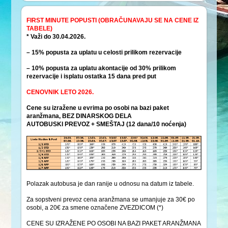
FIRST MINUTE POPUSTI (OBRAČUNAVAJU SE NA CENE IZ
TABELE)
* Važi do 30.04.2026.
– 15% popusta za uplatu u celosti prilikom rezervacije
– 10% popusta za uplatu akontacije od 30% prilikom
rezervacije i isplatu ostatka 15 dana pred put
CENOVNIK LETO 2026.
Cene su izražene u evrima po osobi na bazi paket
aranžmana, BEZ DINARSKOG DELA
AUTOBUSKI PREVOZ + SMEŠTAJ (12 dana/10 noćenja)
Polazak autobusa je dan ranije u odnosu na datum iz tabele.
Za sopstveni prevoz cena aranžmana se umanjuje za 30€ po
osobi, a 20€ za smene označene ZVEZDICOM (*)
CENE SU IZRAŽENE PO OSOBI NA BAZI PAKET ARANŽMANA