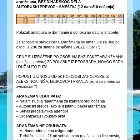
aranžmana, BEZ DINARSKOG DELA
AUTOBUSKI PREVOZ + SMEŠTAJ (12 dana/10 noćenja)
Polazak autobusa je dan ranije u odnosu na datum iz tabele.
Za sopstveni prevoz cena aranžmana se umanjuje za 30€ po
osobi, a 20€ za smene označene ZVEZDICOM (*)
CENE SU IZRAŽENE PO OSOBI NA BAZI PAKET ARANŽMANA
(smeštaj i prevoz) ZA POLASKE IZ BEOGRADA, NOVOG SADA
I DUŽ AUTO PUTA.
POPUST U IZNOSU OD 5€ PO OSOBI ZA POLASKE IZ
ALEKSINCA, NIŠA, LESKOVCA I VRANJA (osim za smene sa
zvezdicom*)
ARANŽMAN OBUHVATA:
– Najam studija /apartmana za izabrani broj noćenja
– Autobuski prevoz (ako je u pitanju paket aranžman)
– Servis predstavnika agencije
– Organizaciju i vođstvo puta
ARANŽMAN NE OBUHVATA:
– Međunarodno putno osiguranje
– Turističku taksu: 2€ po sobi dnevno (plaća se na licu mesta,