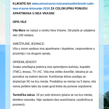
KLIKNITE NA
www.amostravel.rs/aranzmani/orfanski-zaliv-
nea-vrasna-letovanje-2026
ZA CELOKUPNU PONUDU
APARTMANA U NEA VRASNI!
OPIS VILE
Vila Mare
se nalazi u centru Nea Vrasne. Od plaže je udaljena
oko 100 metara.
SMEŠTAJNE JEDINICE:
Vila u svom sastavu ima apartmane i duplekse, raspoređene u
prizemlju i na drugom spratu.
OPREMLJENOST:
Svaka smeštajna jedinica ima opremljenu kuhinju, kupatilo
(TWC), terasu, TV i AC. Vila ima veliko dvorište, idealna je za
porodice sa malom decom. Korišćenje klima uređaja se
doplaćuje 5€ na licu mesta. Posteljina se menja na 5 dana, vila
nema peškire tako da svaki gost treba da ponese sopstvene.
Turistička
taksa
: 2€ po sobi dnevno (plaća se na licu mesta,
direktno vlasniku. Nije sastavni deo aranžmana i podložna je
promeni).