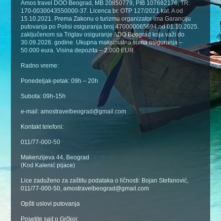
Amos travel DOO Beograd, MB 20850779, PIB 107682176, TR:
170-0030043550000-37. Licenca br. OTP 127/2021 kat. A od
15.10.2021. Prema Zakonu o turizmu organizator ima Garanciju
putovanja po Polisi osiguranja broj 470000065694 od 01.10.2025.
zaključenom sa Triglav osiguranje ADO Beograd koja važi do
30.09.2026. godine. Ukupna maksimalna suma osiguranja –
50.000 eura. Visina depozita – 2.000 EUR.
Radno vreme:
Ponedeljak-petak: 09h – 20h
Subota: 09h-15h
e-mail: amostravelbeograd@gmail.com
Kontakt telefoni:
011/77-000-50
Makenzijeva 44, Beograd
(Kod Kalenić pijace)
Lice zaduženo za zaštitu podataka o ličnosti: Bojan Stefanović,
011/77-000-50, amostravelbeograd@gmail.com
Opšti uslovi putovanja
Posetite sajt o Grčkoj: