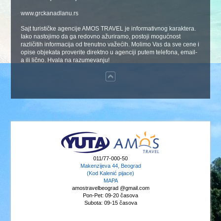
www.grckanadlanu.rs
Sajt turističke agencije AMOS TRAVEL je informativnog karaktera.
Iako nastojimo da ga redovno ažuriramo, postoji mogućnost
različitih informacija od trenutno važećih. Molimo Vas da sve cene i
opise objekata proverite direktno u agenciji putem telefona, email-
a ili lično. Hvala na razumevanju!
011/77-000-50
Makenzijeva 44, Beograd
(Kod Kalenić pijace)
MAPA
amostravelbeograd @gmail.com
Pon-Pet: 09-20 časova
Subota: 09-15 časova