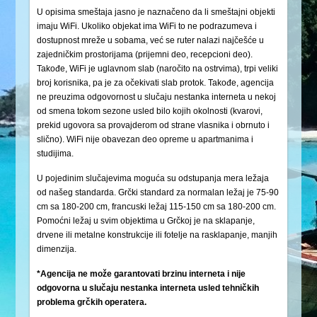
U opisima smeštaja jasno je naznačeno da li smeštajni objekti
imaju WiFi. Ukoliko objekat ima WiFi to ne podrazumeva i
dostupnost mreže u sobama, već se ruter nalazi najčešće u
zajedničkim prostorijama (prijemni deo, recepcioni deo).
Takođe, WiFi je uglavnom slab (naročito na ostrvima), trpi veliki
broj korisnika, pa je za očekivati slab protok. Takođe, agencija
ne preuzima odgovornost u slučaju nestanka interneta u nekoj
od smena tokom sezone usled bilo kojih okolnosti (kvarovi,
prekid ugovora sa provajderom od strane vlasnika i obrnuto i
slično). WiFi nije obavezan deo opreme u apartmanima i
studijima.
U pojedinim slučajevima moguća su odstupanja mera ležaja
od našeg standarda. Grčki standard za normalan ležaj je 75-90
cm sa 180-200 cm, francuski ležaj 115-150 cm sa 180-200 cm.
Pomoćni ležaj u svim objektima u Grčkoj je na sklapanje,
drvene ili metalne konstrukcije ili fotelje na rasklapanje, manjih
dimenzija.
*Agencija ne može garantovati brzinu interneta i nije
odgovorna u slučaju nestanka interneta usled tehničkih
problema grčkih operatera.