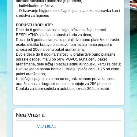
direktno vlasniku i podložna je promeni)
– Individualne troškove
– Održavanje higijene smeštajnih jedinica tokom boravka kao i
sredstva za higijenu
POPUSTI I DOPLATE:
Dete do 8 godina starosti u zajedničkom ležaju, boravi
BESPLATNO i plaća autobusku kartu za decu;
Deca do 8 godina starosti, u pratnji dve puno platežne odrasle
osobe ukoliko borave u sopstvenom ležaju imaju popust u
iznosu od 20€ na cenu paket aranžmana;
Dvoje dece do 8 godina starosti, u pratnji dve puno platežne
odrasle osobe, imaju po 50% POPUSTA na cenu paket
aranžmana, dele ležaj i plaćaju jednu autobusku kartu za decu;
Ukoliko jedna osoba boravi u studiju, plaća cenu 1,75 od cene
paket aranžmana;
U slučaju spajanja smena na organizovanom prevozu, cena
aranžmana za drugu smenu se umanjuje za 25€ po osobi.
Doplata za izbor sedišta u autobusu iznosi 30€ po osobi
Nea Vrasna
VILA LENA 1