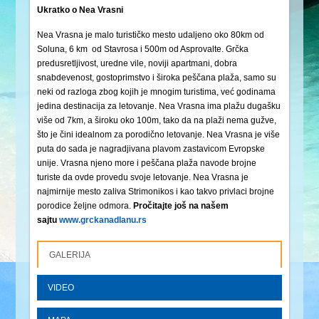
Ukratko o Nea Vrasni
Nea Vrasna je malo turističko mesto udaljeno oko 80km od
Soluna, 6 km od Stavrosa i 500m od Asprovalte. Grčka
predusretljivost, uredne vile, noviji apartmani, dobra
snabdevenost, gostoprimstvo i široka peščana plaža, samo su
neki od razloga zbog kojih je mnogim turistima, već godinama
jedina destinacija za letovanje. Nea Vrasna ima plažu dugašku
više od 7km, a široku oko 100m, tako da na plaži nema gužve,
što je čini idealnom za porodično letovanje. Nea Vrasna je više
puta do sada je nagradjivana plavom zastavicom Evropske
unije. Vrasna njeno more i peščana plaža navode brojne
turiste da ovde provedu svoje letovanje. Nea Vrasna je
najmirnije mesto zaliva Strimonikos i kao takvo privlaci brojne
porodice željne odmora.
Pročitajte još na našem
sajtu
www.grckanadlanu.rs
GALERIJA
VIDEO