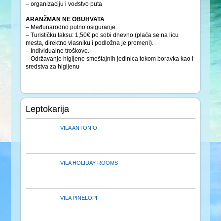
– organizaciju i vođstvo puta
ARANŽMAN NE OBUHVATA
:
– Međunarodno putno osiguranje.
– Turističku taksu: 1,50€ po sobi dnevno (plaća se na licu
mesta, direktno vlasniku i podložna je promeni).
– Individualne troškove.
– Održavanje higijene smeštajnih jedinica tokom boravka kao i
sredstva za higijenu
Leptokarija
VILA ANTONIO
VILA HOLIDAY ROOMS
VILA PINELOPI