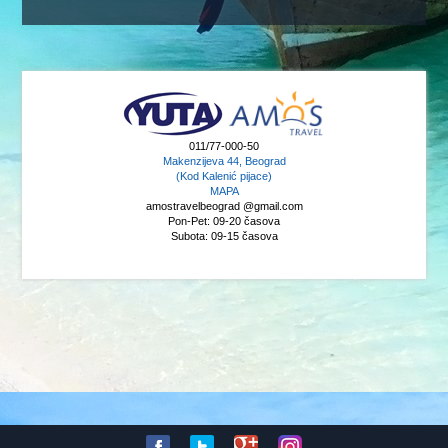
011/77-000-50
Makenzijeva 44, Beograd
(Kod Kalenić pijace)
MAPA
amostravelbeograd @gmail.com
Pon-Pet: 09-20 časova
Subota: 09-15 časova