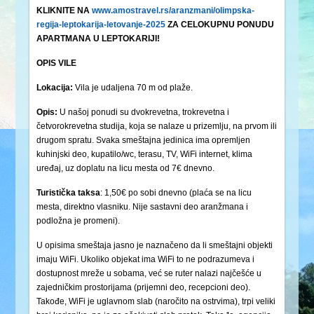
KLIKNITE NA
www.amostravel.rs/aranzmani/olimpska-
regija-leptokarija-letovanje-2025
Z
A CELOKUPNU PONUDU
APARTMANA U LEPTOKARIJI!
OPIS VILE
Lokacija:
Vila je udaljena 70 m od plaže.
Opis:
U našoj ponudi su dvokrevetna, trokrevetna i
četvorokrevetna studija, koja se nalaze u prizemlju, na prvom ili
drugom spratu. Svaka smeštajna jedinica ima opremljen
kuhinjski deo, kupatilo/wc, terasu, TV, WiFi internet, klima
uređaj, uz doplatu na licu mesta od 7€ dnevno.
Turistička
taksa
: 1,50€ po sobi dnevno (plaća se na licu
mesta, direktno vlasniku. Nije sastavni deo aranžmana i
podložna je promeni).
U opisima smeštaja jasno je naznačeno da li smeštajni objekti
imaju WiFi. Ukoliko objekat ima WiFi to ne podrazumeva i
dostupnost mreže u sobama, već se ruter nalazi najčešće u
zajedničkim prostorijama (prijemni deo, recepcioni deo).
Takođe, WiFi je uglavnom slab (naročito na ostrvima), trpi veliki