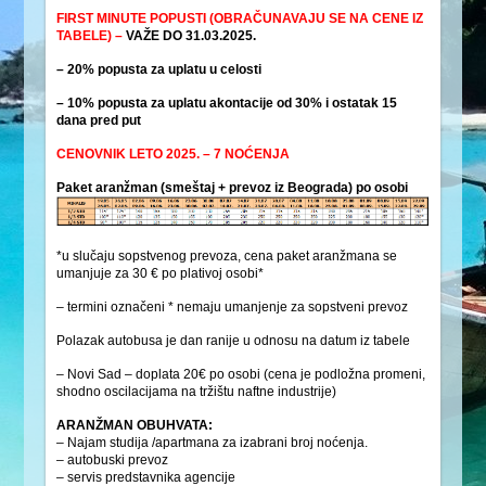
FIRST MINUTE POPUSTI (OBRAČUNAVAJU SE NA CENE IZ
TABELE) –
VAŽE DO 31.03.2025.
– 20% popusta za uplatu u celosti
– 10% popusta za uplatu akontacije od 30% i ostatak 15
dana pred put
CENOVNIK LETO 2025. – 7 NOĆENJA
Paket aranžman (smeštaj + prevoz iz Beograda) po osobi
*u slučaju sopstvenog prevoza, cena paket aranžmana se
umanjuje za 30 € po plativoj osobi*
– termini označeni * nemaju umanjenje za sopstveni prevoz
Polazak autobusa je dan ranije u odnosu na datum iz tabele
– Novi Sad – doplata 20€ po osobi (cena je podložna promeni,
shodno oscilacijama na tržištu naftne industrije)
ARANŽMAN OBUHVATA:
– Najam studija /apartmana za izabrani broj noćenja.
– autobuski prevoz
– servis predstavnika agencije