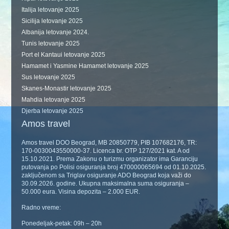
Italija letovanje 2025
Sicilija letovanje 2025
Albanija letovanje 2024.
Tunis letovanje 2025
Port el Kantaui letovanje 2025
Hamamet i Yasmine Hamamet letovanje 2025
Sus letovanje 2025
Skanes-Monastir letovanje 2025
Mahdia letovanje 2025
Djerba letovanje 2025
Amos travel
Amos travel DOO Beograd, MB 20850779, PIB 107682176, TR:
170-0030043550000-37. Licenca br. OTP 127/2021 kat. A od
15.10.2021. Prema Zakonu o turizmu organizator ima Garanciju
putovanja po Polisi osiguranja broj 470000065694 od 01.10.2025.
zaključenom sa Triglav osiguranje ADO Beograd koja važi do
30.09.2026. godine. Ukupna maksimalna suma osiguranja –
50.000 eura. Visina depozita – 2.000 EUR.
Radno vreme:
Ponedeljak-petak: 09h – 20h