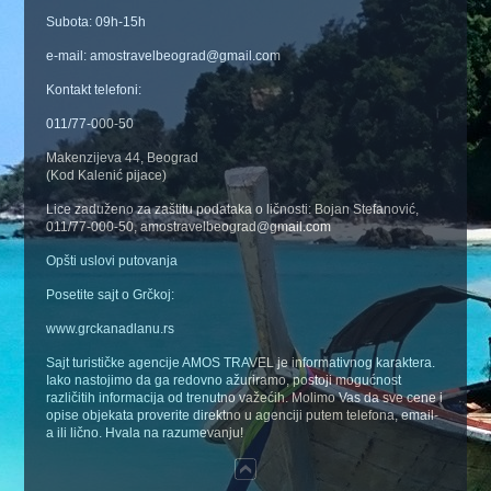
Subota: 09h-15h
e-mail: amostravelbeograd@gmail.com
Kontakt telefoni:
011/77-000-50
Makenzijeva 44, Beograd
(Kod Kalenić pijace)
Lice zaduženo za zaštitu podataka o ličnosti: Bojan Stefanović,
011/77-000-50, amostravelbeograd@gmail.com
Opšti uslovi putovanja
Posetite sajt o Grčkoj:
www.grckanadlanu.rs
Sajt turističke agencije AMOS TRAVEL je informativnog karaktera.
Iako nastojimo da ga redovno ažuriramo, postoji mogućnost
različitih informacija od trenutno važećih. Molimo Vas da sve cene i
opise objekata proverite direktno u agenciji putem telefona, email-
a ili lično. Hvala na razumevanju!