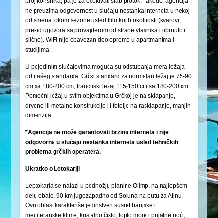
broj korisnika, pa je za očekivati slab protok. Takođe, agencija
ne preuzima odgovornost u slučaju nestanka interneta u nekoj
od smena tokom sezone usled bilo kojih okolnosti (kvarovi,
prekid ugovora sa provajderom od strane vlasnika i obrnuto i
slično). WiFi nije obavezan deo opreme u apartmanima i
studijima.
U pojedinim slučajevima moguća su odstupanja mera ležaja
od našeg standarda. Grčki standard za normalan ležaj je 75-90
cm sa 180-200 cm, francuski ležaj 115-150 cm sa 180-200 cm.
Pomoćni ležaj u svim objektima u Grčkoj je na sklapanje,
drvene ili metalne konstrukcije ili fotelje na rasklapanje, manjih
dimenzija.
*Agencija ne može garantovati brzinu interneta i nije
odgovorna u slučaju nestanka interneta usled tehničkih
problema grčkih operatera.
Ukratko o Letokariji
Leptokaria se nalazi u podnožju planine Olimp, na najlepšem
delu obale, 90 km jugozapadno od Soluna na putu za Atinu.
Ovu oblast karakteriše jedinstven susret banjske i
mediteranske klime, kristalno čisto, toplo more i prijatne noći,