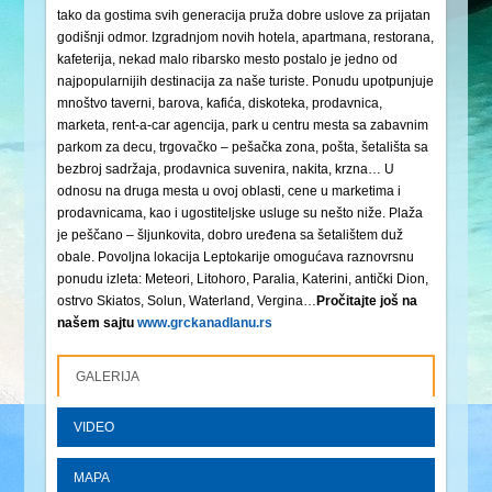
tako da gostima svih generacija pruža dobre uslove za prijatan
godišnji odmor. Izgradnjom novih hotela, apartmana, restorana,
kafeterija, nekad malo ribarsko mesto postalo je jedno od
najpopularnijih destinacija za naše turiste. Ponudu upotpunjuje
mnoštvo taverni, barova, kafića, diskoteka, prodavnica,
marketa, rent-a-car agencija, park u centru mesta sa zabavnim
parkom za decu, trgovačko – pešačka zona, pošta, šetališta sa
bezbroj sadržaja, prodavnica suvenira, nakita, krzna… U
odnosu na druga mesta u ovoj oblasti, cene u marketima i
prodavnicama, kao i ugostiteljske usluge su nešto niže. Plaža
je peščano – šljunkovita, dobro uređena sa šetalištem duž
obale. Povoljna lokacija Leptokarije omogućava raznovrsnu
ponudu izleta: Meteori, Litohoro, Paralia, Katerini, antički Dion,
ostrvo Skiatos, Solun, Waterland, Vergina…
Pročitajte još na
našem sajtu
www.grckanadlanu.rs
GALERIJA
VIDEO
MAPA