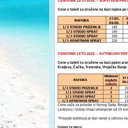
CENOVNIK LETO 2026. – SOPSTVENI PRE
Cene u tabeli su izražene na bazi najma po
CENOVNIK LETO 2026. – AUTOBUSKI PR
Cene u tabeli su izražene na bazi paket a
Kraljeva, Čačka, Trstenika, Vrnjačke Banje 
Cene važe za polaske iz Novog Sada, Beograda
Leskovcu i Vranju imaju umanjenje od 10 eu
*Polazak autobusa je dan ranije u odnosu na 
Uslovi za decu: