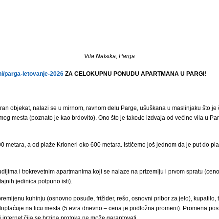
Vila Nafsika, Parga
i/parga-letovanje-2026
ZA CELOKUPNU PONUDU APARTMANA U PARGI!
viran objekat, nalazi se u mirnom, ravnom delu Parge, ušuškana u maslinjaku što je 
og mesta (poznato je kao brdovito). Ono što je takođe izdvaja od većine vila u Pargi
00 metara, a od plaže Krioneri oko 600 metara. Ističemo još jednom da je put do pl
udijima i trokrevetnim apartmanima koji se nalaze na prizemlju i prvom spratu (cenov
ajnih jedinica potpuno isti).
mljenu kuhinju (osnovno posuđe, frižider, rešo, osnovni pribor za jelo), kupatilo, t
 doplaćuje na licu mesta (5 evra dnevno – cena je podložna promeni). Promena postel
 internet čija se brzina protoka ne može garantovati.