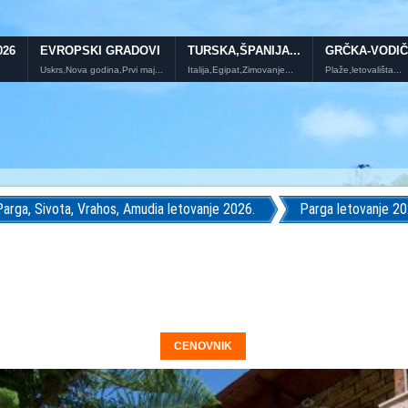
026
EVROPSKI GRADOVI
TURSKA,ŠPANIJA...
GRČKA-VODIČ
Uskrs,Nova godina,Prvi maj...
Italija,Egipat,Zimovanje...
Plaže,letovališta...
Parga, Sivota, Vrahos, Amudia letovanje 2026.
Parga letovanje 20
CENOVNIK