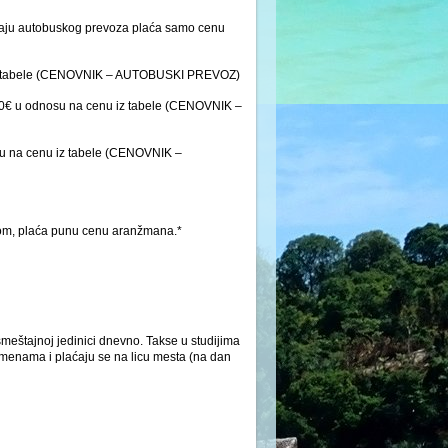
učaju autobuskog prevoza plaća samo cenu
u iz tabele (CENOVNIK – AUTOBUSKI PREVOZ)
 30€ u odnosu na cenu iz tabele (CENOVNIK –
su na cenu iz tabele (CENOVNIK –
bom, plaća punu cenu aranžmana.*
meštajnoj jedinici dnevno. Takse u studijima
menama i plaćaju se na licu mesta (na dan