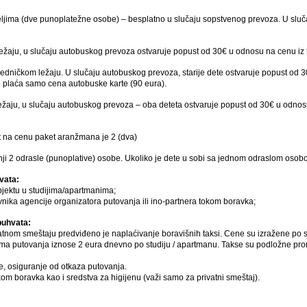
teljima (dve punoplatežne osobe) – besplatno u slučaju sopstvenog prevoza. U sl
ležaju, u slučaju autobuskog prevoza ostvaruje popust od 30€ u odnosu na cen
jedničkom ležaju. U slučaju autobuskog prevoza, starije dete ostvaruje popust od
laća samo cena autobuske karte (90 eura).
ežaju, u slučaju autobuskog prevoza – oba deteta ostvaruje popust od 30€ u odno
t na cenu paket aranžmana je 2 (dva)
ji 2 odrasle (punoplative) osobe. Ukoliko je dete u sobi sa jednom odraslom oso
vata:
jektu u studijima/apartmanima;
vnika agencije organizatora putovanja ili ino-partnera tokom boravka;
buhvata:
vatnom smeštaju predviđeno je naplaćivanje boravišnih taksi. Cene su izražene po s
ama putovanja iznose 2 eura dnevno po studiju / apartmanu. Takse su podložne pro
, osiguranje od otkaza putovanja.
om boravka kao i sredstva za higijenu (važi samo za privatni smeštaj).