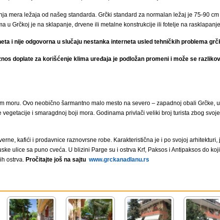
a mera ležaja od našeg standarda. Grčki standard za normalan ležaj je 75-90 cm 
 u Grčkoj je na sklapanje, drvene ili metalne konstrukcije ili fotelje na rasklapanj
eta i nije odgovorna u slučaju nestanka interneta usled tehničkih problema grč
znos doplate za korišćenje klima uređaja je podložan promeni i može se razlikova
m moru. Ovo neobično šarmantno malo mesto na severo – zapadnoj obali Grčke, u o
egetacije i smaragdnoj boji mora. Godinama privlači veliki broj turista zbog svoje i
erne, kafići i prodavnice raznovrsne robe. Karakteristična je i po svojoj arhitekturi,
uske ulice sa puno cveća. U blizini Parge su i ostrva Krf, Paksos i Antipaksos do ko
ih ostrva.
Pročitajte još na sajtu
www.grckanadlanu.rs