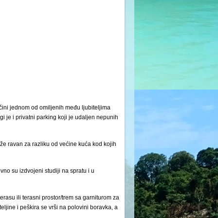
čini jednom od omiljenih među ljubiteljima
 je i privatni parking koji je udaljen nepunih
aže ravan za razliku od većine kuća kod kojih
no su izdvojeni studiji na spratu i u
erasu ili terasni prostor/trem sa garniturom za
jine i peškira se vrši na polovini boravka, a