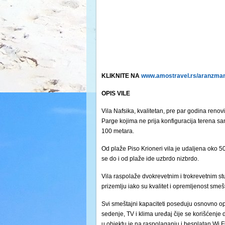
KLIKNITE NA
www.amostravel.rs/aranzman
OPIS VILE
Vila Nafsika, kvalitetan, pre par godina reno
Parge kojima ne prija konfiguracija terena sam
100 metara.
Od plaže Piso Krioneri vila je udaljena oko 5
se do i od plaže ide uzbrdo nizbrdo.
Vila raspolaže dvokrevetnim i trokrevetnim st
prizemlju iako su kvalitet i opremljenost smešt
Svi smeštajni kapaciteti poseduju osnovno opre
sedenje, TV i klima uređaj čije se korišćenje
u objektu je na raspolaganju i besplatan Wi Fi