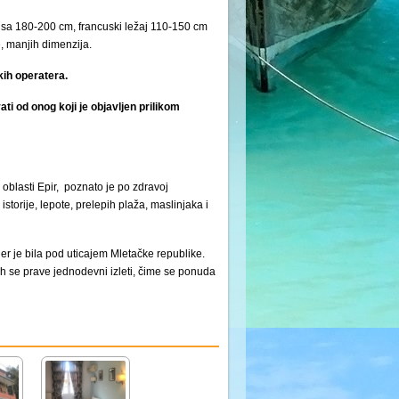
sa 180-200 cm, francuski ležaj 110-150 cm
e, manjih dimenzija.
kih operatera.
ti od onog koji je objavljen prilikom
blasti Epir, poznato je po zdravoj
storije, lepote, prelepih plaža, maslinjaka i
 jer je bila pod uticajem Mletačke republike.
jih se prave jednodevni izleti, čime se ponuda