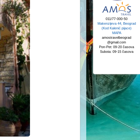
011/77-000-50
Makenzijeva 44, Beograd
(Kod Kalenić pijace)
MAPA
amostravelbeograd
@gmail.com
Pon-Pet: 09-20 časova
Subota: 09-15 časova