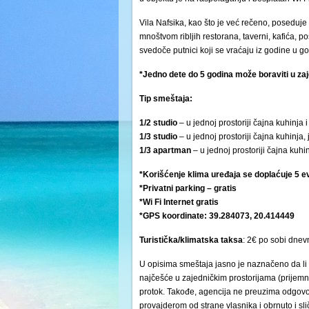
Vila Nafsika, kao što je već rečeno, poseduj
mnoštvom ribljih restorana, taverni, kafića, p
svedoče putnici koji se vraćaju iz godine u g
*Jedno dete do 5 godina može boraviti u za
Tip smeštaja:
1/2 studio
– u jednoj prostoriji čajna kuhinja i
1/3 studio
– u jednoj prostoriji čajna kuhinja,
1/3 apartman
– u jednoj prostoriji čajna kuhi
*Korišćenje klima uređaja se doplaćuje 5 e
*Privatni parking – gratis
*Wi Fi Internet gratis
*GPS koordinate: 39.284073, 20.414449
Turistička/klimatska
taksa
: 2€ po sobi dnev
U opisima smeštaja jasno je naznačeno da li 
najčešće u zajedničkim prostorijama (prijemni 
protok. Takođe, agencija ne preuzima odgovor
provajderom od strane vlasnika i obrnuto i s