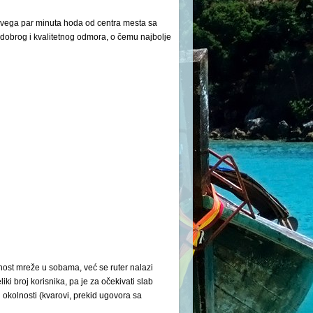
 svega par minuta hoda od centra mesta sa
su dobrog i kvalitetnog odmora, o čemu najbolje
nost mreže u sobama, već se ruter nalazi
ki broj korisnika, pa je za očekivati slab
okolnosti (kvarovi, prekid ugovora sa