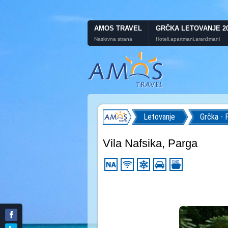
AMOS TRAVEL
GRČKA LETOVANJE 2
Naslovna strana
Hoteli,apartmani,aranžmani
Letovanje
Grčka - 
Vila Nafsika, Parga