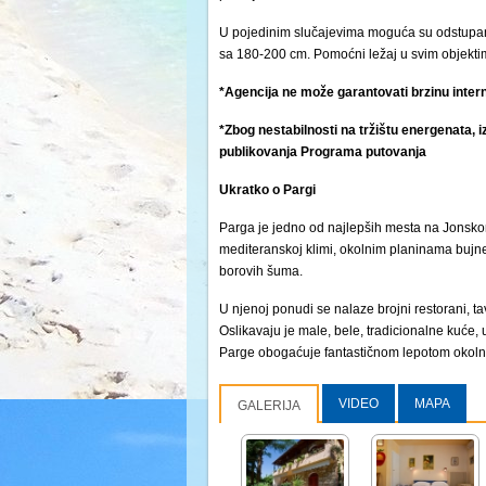
U pojedinim slučajevima moguća su odstupanj
sa 180-200 cm. Pomoćni ležaj u svim objektima
*Agencija ne može garantovati brzinu intern
*Zbog nestabilnosti na tržištu energenata, i
publikovanja Programa putovanja
Ukratko o Pargi
Parga je jedno od najlepših mesta na Jonsko
mediteranskoj klimi, okolnim planinama bujne v
borovih šuma.
U njenoj ponudi se nalaze brojni restorani, tav
Oslikavaju je male, bele, tradicionalne kuće, 
Parge obogaćuje fantastičnom lepotom okoln
VIDEO
MAPA
GALERIJA