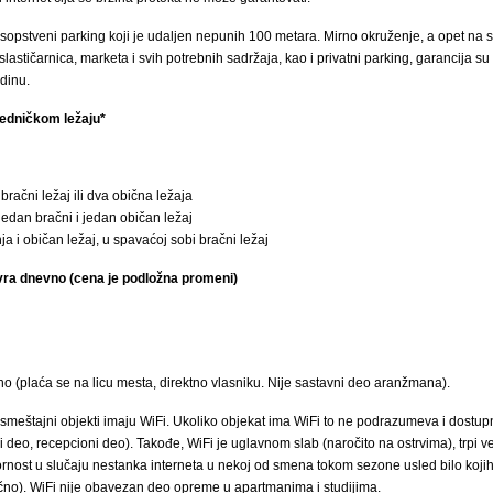
e sopstveni parking koji je udaljen nepunih 100 metara. Mirno okruženje, a opet na
oslastičarnica, marketa i svih potrebnih sadržaja, kao i privatni parking, garancija 
odinu.
jedničkom ležaju*
 bračni ležaj ili dva obična ležaja
 jedan bračni i jedan običan ležaj
nja i običan ležaj, u spavaćoj sobi bračni ležaj
vra dnevno (cena je podložna promeni)
no (plaća se na licu mesta, direktno vlasniku. Nije sastavni deo aranžmana).
smeštajni objekti imaju WiFi. Ukoliko objekat ima WiFi to ne podrazumeva i dostup
deo, recepcioni deo). Takođe, WiFi je uglavnom slab (naročito na ostrvima), trpi veli
nost u slučaju nestanka interneta u nekoj od smena tokom sezone usled bilo kojih 
lično). WiFi nije obavezan deo opreme u apartmanima i studijima.