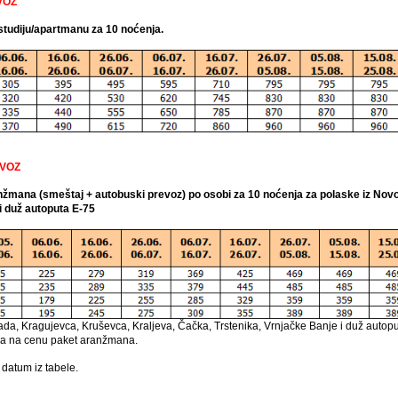
VOZ
 studiju/apartmanu za 10 noćenja.
EVOZ
ranžmana (smeštaj + autobuski prevoz) po osobi za 10 noćenja za polaske iz No
i duž autoputa E-75
, Kragujevca, Kruševca, Kraljeva, Čačka, Trstenika, Vrnjačke Banje i duž autoputa
ra na cenu paket aranžmana.
datum iz tabele.