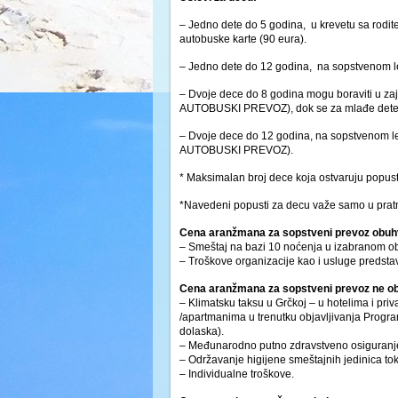
– Jedno dete do 5 godina, u krevetu sa rodi
autobuske karte (90 eura).
– Jedno dete do 12 godina, na sopstvenom 
– Dvoje dece do 8 godina mogu boraviti u za
AUTOBUSKI PREVOZ), dok se za mlađe dete p
– Dvoje dece do 12 godina, na sopstvenom l
AUTOBUSKI PREVOZ).
* Maksimalan broj dece koja ostvaruju popus
*Navedeni popusti za decu važe samo u pratn
Cena aranžmana za sopstveni prevoz obuh
– Smeštaj na bazi 10 noćenja u izabranom ob
– Troškove organizacije kao i usluge predsta
Cena aranžmana za sopstveni prevoz ne o
– Klimatsku taksu u Grčkoj – u hotelima i pri
/apartmanima u trenutku objavljivanja Progr
dolaska).
– Međunarodno putno zdravstveno osiguranje
– Održavanje higijene smeštajnih jedinica tok
– Individualne troškove.