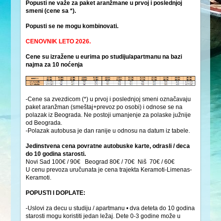
Popusti ne važe za paket aranžmane u prvoj i poslednjoj
smeni (cene sa *).
Popusti se ne mogu kombinovati.
CENOVNIK LETO 2026.
Cene su izražene u eurima po studiju/apartmanu na bazi
najma za 10 noćenja
-Cene sa zvezdicom (*) u prvoj i poslednjoj smeni označavaju
paket aranžman (smeštaj+prevoz po osobi) i odnose se na
polazak iz Beograda. Ne postoji umanjenje za polaske južnije
od Beograda.
-Polazak autobusa je dan ranije u odnosu na datum iz tabele.
Jedinstvena cena povratne autobuske karte, odrasli / deca
do 10 godina starosti.
Novi Sad 100€ / 90€ Beograd 80€ / 70€ Niš 70€ / 60€
U cenu prevoza uručunata je cena trajekta Keramoti-Limenas-
Keramoti.
POPUSTI I DOPLATE:
-Uslovi za decu u studiju / apartmanu • dva deteta do 10 godina
starosti mogu koristiti jedan ležaj. Dete 0-3 godine može u