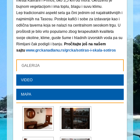
mesta Kalirahi i Prinos, oko 3,5 km od mora. Okruženo je
bujnom vegetacijom i ima toplu, blagu i suvu klimu.
Lep tradicionalni aspekt sela ga čini jednim od najatraktivnijih i
najmirnijih na Tasosu. Postoje kafići i sobe za izdavanje kao i
odlična taverna koja se nalazi na centralnom seoskom trgu. U
prošlosti je bilo vrlo popularno zbog terapeutskih kvaliteta
svoje okoline, klime, guste šume i hladnih izvorskih voda pa su
Rimljani čak podigli i banju.
Pročitajte još na našem
sajtu
www.grckanadlanu.rs/grcka/sotiras-i-skala-sotiros
GALERIJA
VIDEO
MAPA