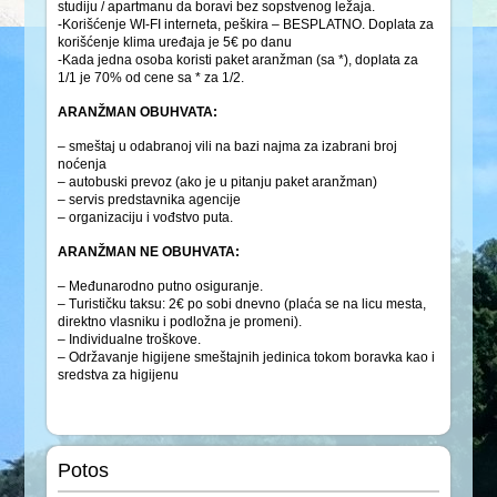
studiju / apartmanu da boravi bez sopstvenog ležaja.
-Korišćenje WI-FI interneta, peškira – BESPLATNO. Doplata za
korišćenje klima uređaja je 5€ po danu
-Kada jedna osoba koristi paket aranžman (sa *), doplata za
1/1 je 70% od cene sa * za 1/2.
ARANŽMAN OBUHVATA:
– smeštaj u odabranoj vili na bazi najma za izabrani broj
noćenja
– autobuski prevoz (ako je u pitanju paket aranžman)
– servis predstavnika agencije
– organizaciju i vođstvo puta.
ARANŽMAN NE OBUHVATA:
– Međunarodno putno osiguranje.
– Turističku taksu: 2€ po sobi dnevno (plaća se na licu mesta,
direktno vlasniku i podložna je promeni).
– Individualne troškove.
– Održavanje higijene smeštajnih jedinica tokom boravka kao i
sredstva za higijenu
Potos