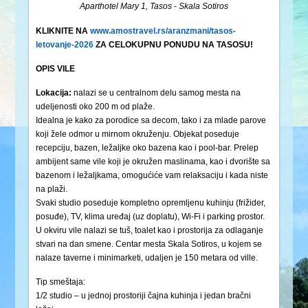
Aparthotel Mary 1, Tasos - Skala Sotiros
KLIKNITE NA
www.amostravel.rs/aranzmani/tasos-
letovanje-2026
ZA CELOKUPNU PONUDU NA TASOSU!
OPIS VILE
Lokacija:
nalazi se u centralnom delu samog mesta na
udeljenosti oko 200 m od plaže.
Idealna je kako za porodice sa decom, tako i za mlade parove
koji žele odmor u mirnom okruženju. Objekat poseduje
recepciju, bazen, ležaljke oko bazena kao i pool-bar. Prelep
ambijent same vile koji je okružen maslinama, kao i dvorište sa
bazenom i ležaljkama, omogućiće vam relaksaciju i kada niste
na plaži.
Svaki studio poseduje kompletno opremljenu kuhinju (frižider,
posuđe), TV, klima uređaj (uz doplatu), Wi-Fi i parking prostor.
U okviru vile nalazi se tuš, toalet kao i prostorija za odlaganje
stvari na dan smene. Centar mesta Skala Sotiros, u kojem se
nalaze taverne i minimarketi, udaljen je 150 metara od ville.
Tip smeštaja:
1/2 studio – u jednoj prostoriji čajna kuhinja i jedan bračni