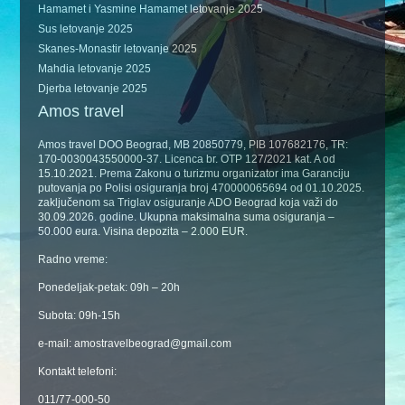
Hamamet i Yasmine Hamamet letovanje 2025
Sus letovanje 2025
Skanes-Monastir letovanje 2025
Mahdia letovanje 2025
Djerba letovanje 2025
Amos travel
Amos travel DOO Beograd, MB 20850779, PIB 107682176, TR:
170-0030043550000-37. Licenca br. OTP 127/2021 kat. A od
15.10.2021. Prema Zakonu o turizmu organizator ima Garanciju
putovanja po Polisi osiguranja broj 470000065694 od 01.10.2025.
zaključenom sa Triglav osiguranje ADO Beograd koja važi do
30.09.2026. godine. Ukupna maksimalna suma osiguranja –
50.000 eura. Visina depozita – 2.000 EUR.
Radno vreme:
Ponedeljak-petak: 09h – 20h
Subota: 09h-15h
e-mail: amostravelbeograd@gmail.com
Kontakt telefoni:
011/77-000-50