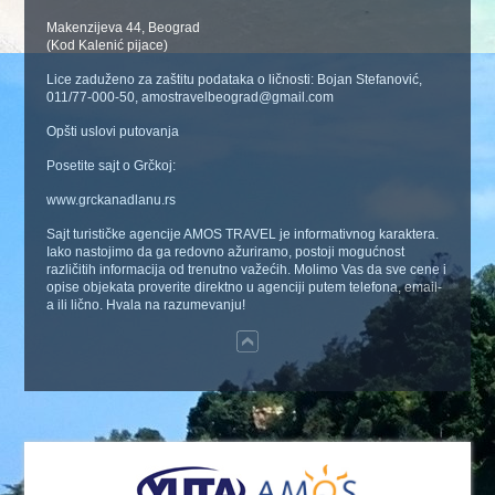
Makenzijeva 44, Beograd
(Kod Kalenić pijace)
Lice zaduženo za zaštitu podataka o ličnosti: Bojan Stefanović,
011/77-000-50, amostravelbeograd@gmail.com
Opšti uslovi putovanja
Posetite sajt o Grčkoj:
www.grckanadlanu.rs
Sajt turističke agencije AMOS TRAVEL je informativnog karaktera.
Iako nastojimo da ga redovno ažuriramo, postoji mogućnost
različitih informacija od trenutno važećih. Molimo Vas da sve cene i
opise objekata proverite direktno u agenciji putem telefona, email-
a ili lično. Hvala na razumevanju!