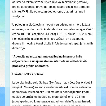
od smena tokom sezone usled bilo kojih okolnosti (kvarovi,
prekid ugovora sa provajderom od strane vlasnika i obrnuto i
slično). WiFi nije obavezan deo opreme u apartmanima i
studijima.
U pojedinim slučajevima moguća su odstupanja mera ležaja
od našeg standarda. Grčki standard za normalan ležaj je 75-90
cm sa 180-200 cm, francuski ležaj 115-150 cm sa 180-200 cm.
Pomoćni ležaj u svim objektima u Grčkoj je na sklapanje,
drvene ili metalne konstrukcije ili fotelje na rasklapanje, manjih
dimenzija.
*Agencija ne može garantovati brzinu interneta i nije
odgovorna u slučaju nestanka interneta usled tehničkih
problema grčkih operatera.
Ukratko o Skali Sotiros
Lepo planinsko selo Sotiras (Σωτήρας mada ćete često videti i
varijantu Sotiros) sa tradicionalnom arhitekturom se nalazi na
nadmorskoj visini od oko 350 metara u podnožju brda Psariu
odakle se pruža lep pogled na more. Smešteno je 23 km
jugozapadno od Limenasa, u zapadnom delu Tasosa, između