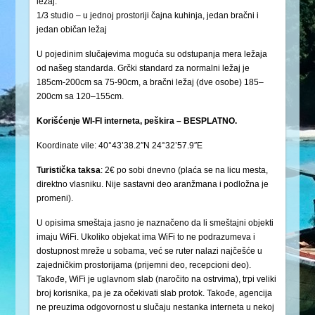
ležaj.
1/3 studio – u jednoj prostoriji čajna kuhinja, jedan bračni i
jedan običan ležaj
U pojedinim slučajevima moguća su odstupanja mera ležaja
od našeg standarda. Grčki standard za normalni ležaj je
185cm-200cm sa 75-90cm, a bračni ležaj (dve osobe) 185–
200cm sa 120–155cm.
Korišćenje WI-FI interneta, peškira – BESPLATNO.
Koordinate vile: 40°43’38.2″N 24°32’57.9″E
Turistička
taksa
: 2€ po sobi dnevno (plaća se na licu mesta,
direktno vlasniku. Nije sastavni deo aranžmana i podložna je
promeni).
U opisima smeštaja jasno je naznačeno da li smeštajni objekti
imaju WiFi. Ukoliko objekat ima WiFi to ne podrazumeva i
dostupnost mreže u sobama, već se ruter nalazi najčešće u
zajedničkim prostorijama (prijemni deo, recepcioni deo).
Takođe, WiFi je uglavnom slab (naročito na ostrvima), trpi veliki
broj korisnika, pa je za očekivati slab protok. Takođe, agencija
ne preuzima odgovornost u slučaju nestanka interneta u nekoj