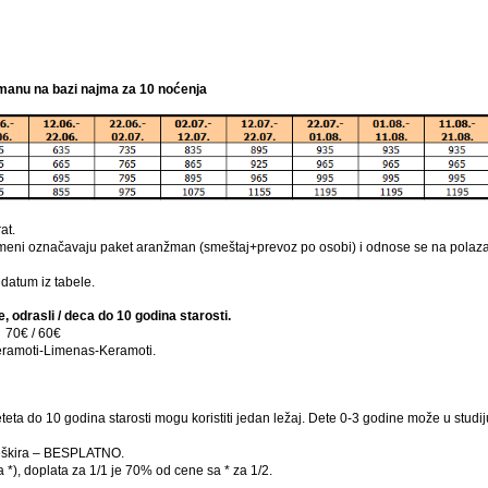
tmanu na bazi najma za 10 noćenja
at.
 smeni označavaju paket aranžman (smeštaj+prevoz po osobi) i odnose se na polaz
datum iz tabele.
 odrasli / deca do 10 godina starosti.
 70€ / 60€
eramoti-Limenas-Keramoti.
eteta do 10 godina starosti mogu koristiti jedan ležaj. Dete 0-3 godine može u stud
 peškira – BESPLATNO.
*), doplata za 1/1 je 70% od cene sa * za 1/2.