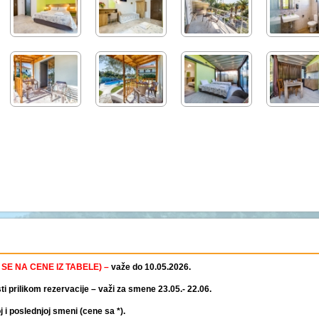
SE NA CENE IZ TABELE) –
važe do 10.05.2026.
i prilikom rezervacije – važi za smene 23.05.- 22.06.
i poslednjoj smeni (cene sa *).