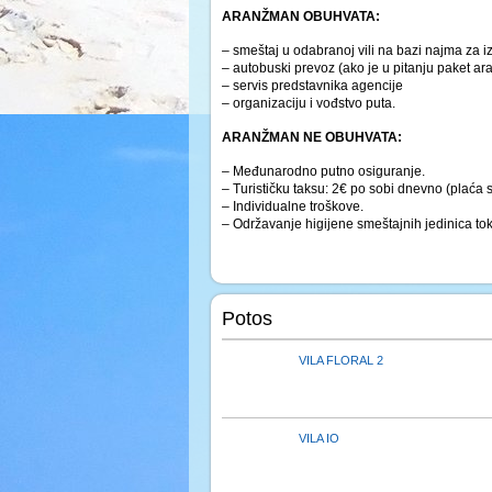
ARANŽMAN OBUHVATA:
– smeštaj u odabranoj vili na bazi najma za i
– autobuski prevoz (ako je u pitanju paket a
– servis predstavnika agencije
– organizaciju i vođstvo puta.
ARANŽMAN NE OBUHVATA:
– Međunarodno putno osiguranje.
– Turističku taksu: 2€ po sobi dnevno (plaća s
– Individualne troškove.
– Održavanje higijene smeštajnih jedinica to
Potos
VILA FLORAL 2
VILA IO