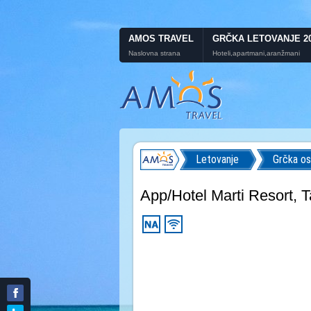
AMOS TRAVEL
GRČKA LETOVANJE 2
Naslovna strana
Hoteli,apartmani,aranžmani
Letovanje
Grčka os
App/Hotel Marti Resort, T