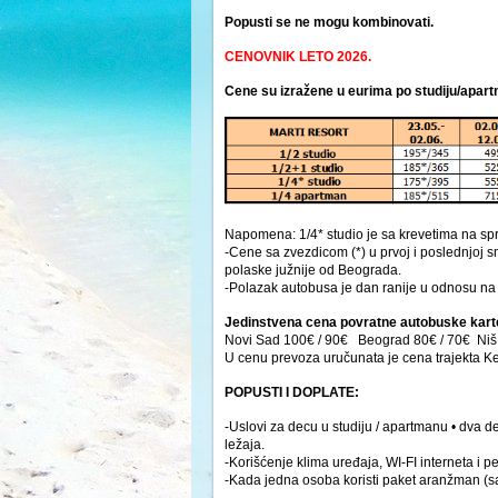
Popusti se ne mogu kombinovati.
CENOVNIK LETO 2026.
Cene su izražene u eurima po studiju/apar
Napomena: 1/4* studio je sa krevetima na spr
-Cene sa zvezdicom (*) u prvoj i poslednjoj
polaske južnije od Beograda.
-Polazak autobusa je dan ranije u odnosu na 
Jedinstvena cena povratne autobuske karte,
Novi Sad 100€ / 90€ Beograd 80€ / 70€ Niš
U cenu prevoza uručunata je cena trajekta K
POPUSTI I DOPLATE:
-Uslovi za decu u studiju / apartmanu • dva d
ležaja.
-Korišćenje klima uređaja, WI-FI interneta i
-Kada jedna osoba koristi paket aranžman (sa 