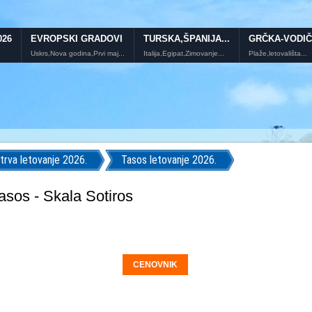
026
EVROPSKI GRADOVI
TURSKA,ŠPANIJA...
GRČKA-VODIČ
Uskrs,Nova godina,Prvi maj...
Italija,Egipat,Zimovanje...
Plaže,letovališta...
trva letovanje 2026.
Tasos letovanje 2026.
asos - Skala Sotiros
CENOVNIK