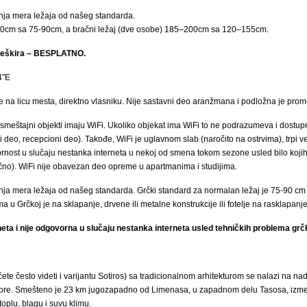
ja mera ležaja od našeg standarda.
200cm sa 75-90cm, a bračni ležaj (dve osobe) 185–200cm sa 120–155cm.
i peškira – BESPLATNO.
4″E
e na licu mesta, direktno vlasniku. Nije sastavni deo aranžmana i podložna je prom
smeštajni objekti imaju WiFi. Ukoliko objekat ima WiFi to ne podrazumeva i dostup
deo, recepcioni deo). Takođe, WiFi je uglavnom slab (naročito na ostrvima), trpi veli
nost u slučaju nestanka interneta u nekoj od smena tokom sezone usled bilo kojih 
lično). WiFi nije obavezan deo opreme u apartmanima i studijima.
a mera ležaja od našeg standarda. Grčki standard za normalan ležaj je 75-90 cm 
 u Grčkoj je na sklapanje, drvene ili metalne konstrukcije ili fotelje na rasklapanj
eta i nije odgovorna u slučaju nestanka interneta usled tehničkih problema grč
te često videti i varijantu Sotiros) sa tradicionalnom arhitekturom se nalazi na n
more. Smešteno je 23 km jugozapadno od Limenasa, u zapadnom delu Tasosa, između
oplu, blagu i suvu klimu.