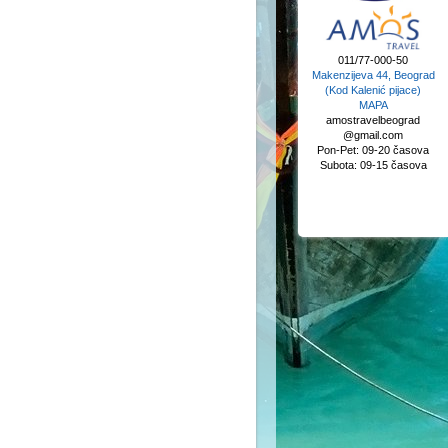
011/77-000-50
Makenzijeva 44, Beograd
(Kod Kalenić pijace)
MAPA
amostravelbeograd
@gmail.com
Pon-Pet: 09-20 časova
Subota: 09-15 časova