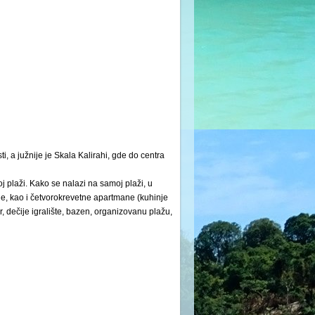
, a južnije je Skala Kalirahi, gde do centra
j plaži. Kako se nalazi na samoj plaži, u
je, kao i četvorokrevetne apartmane (kuhinje
r, dečije igralište, bazen, organizovanu plažu,