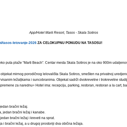
App/Hotel Marti Resort, Tasos - Skala Sotiros
/tasos-letovanje-2026
ZA CELOKUPNU PONUDU NA TASOSU!
eko puta plaže “Marti Beach”. Centar mesta Skala Sotiros je na oko 900m udaljenosti
objekat mirnog porodičnog lelovališta Skala Sotiros, smešten na privatnoj uredjeno
rvisanim ležaljkama i suncobranima. Objekat sadrži dvokrevetne i trokrevetne studi
spremene za narednu= Hotel ima: recepciju, parking, restoran, restoran a la cart, ba
 jedan bračni ležaj.
a, jedan bračni ležaj i kanabe.
 jedan bračni ležaj i kreveti na sprat.
a i bračni ležaj, a u drugoj prostoriji dva obična ležaja.