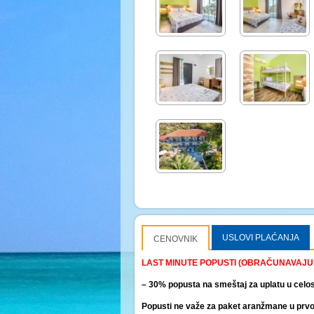
USLOVI PLAĆANJA
CENOVNIK
LAST MINUTE POPUSTI (OBRAČUNAVAJU 
– 30% popusta na smeštaj za uplatu u celost
Popusti ne važe za paket aranžmane u prvoj 