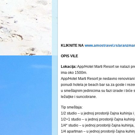
KLIKNITE NA
www.amostravel.rs/aranzmani
OPIS VILE
Lokacija:
App/Hotel Marti Resort se nalazi pr
ima oko 1500m.
App/Hotel Marti Resort je nedavno renovirani 
ponudi hotela je beach bar sa za goste i reze
u smeštajnim jedinicima su fazi izrade i biće 
ležaljke i suncobrane.
Tip smeštaja:
1/2 studio – u jednoj prostoriji čajna kuhinja i
1/2+1 studio – u jednoj prostoriji čajna kuhinj
1/4* studio – u jednoj prostoriji čajna kuhinja,
1/4 apartman – u jednoj prostoriji čajna kuhinj