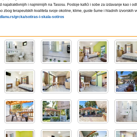
d najatraktivnijih i najmirnijih na Tasosu. Postoje kafići i sobe za izdavanje kao i o
no zbog terapeutskih kvaliteta svoje okoline, klime, guste šume i hladnih izvorskih v
anu.rs/grcka/sotiras-i-skala-sotiros