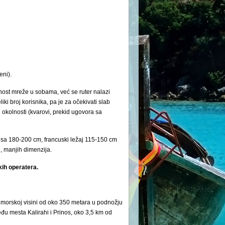
eni).
nost mreže u sobama, već se ruter nalazi
ki broj korisnika, pa je za očekivati slab
okolnosti (kvarovi, prekid ugovora sa
sa 180-200 cm, francuski ležaj 115-150 cm
e, manjih dimenzija.
kih operatera.
admorskoj visini od oko 350 metara u podnožju
 mesta Kalirahi i Prinos, oko 3,5 km od