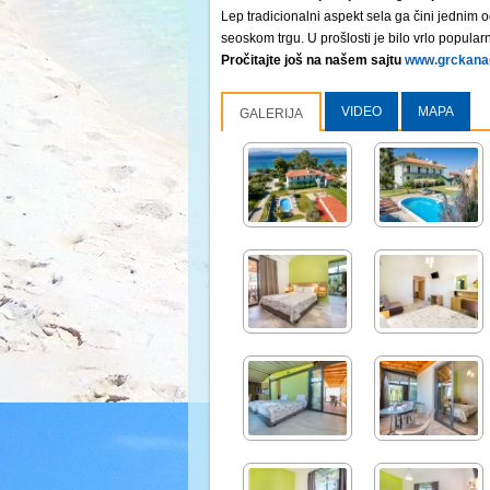
Lep tradicionalni aspekt sela ga čini jednim o
seoskom trgu. U prošlosti je bilo vrlo popular
Pročitajte još na našem sajtu
www.grckanadl
VIDEO
MAPA
GALERIJA