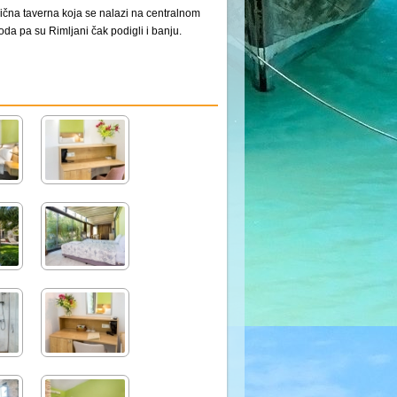
dlična taverna koja se nalazi na centralnom
oda pa su Rimljani čak podigli i banju.