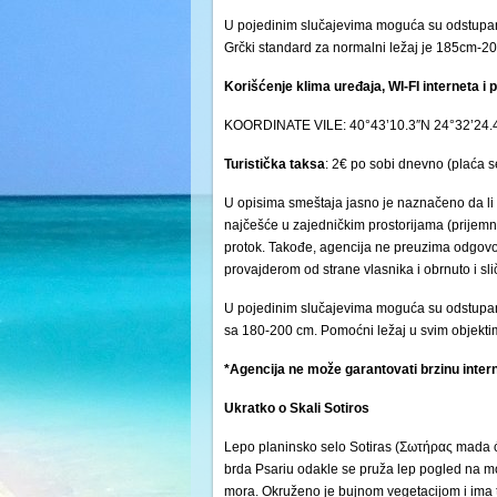
U pojedinim slučajevima moguća su odstupan
Grčki standard za normalni ležaj je 185cm-
Korišćenje klima uređaja, WI-FI interneta 
KOORDINATE VILE: 40°43’10.3″N 24°32’24.
Turistička
taksa
: 2€ po sobi dnevno (plaća s
U opisima smeštaja jasno je naznačeno da li 
najčešće u zajedničkim prostorijama (prijemni 
protok. Takođe, agencija ne preuzima odgovor
provajderom od strane vlasnika i obrnuto i s
U pojedinim slučajevima moguća su odstupanj
sa 180-200 cm. Pomoćni ležaj u svim objektima
*Agencija ne može garantovati brzinu intern
Ukratko o Skali Sotiros
Lepo planinsko selo Sotiras (Σωτήρας mada će
brda Psariu odakle se pruža lep pogled na 
mora. Okruženo je bujnom vegetacijom i ima t