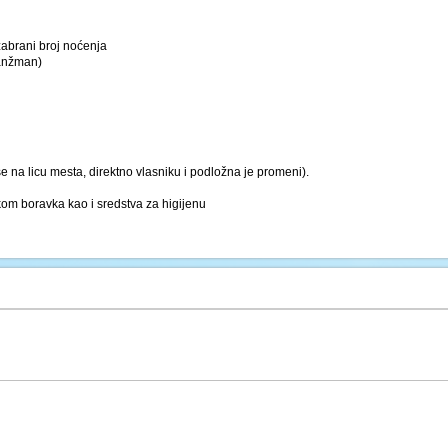
zabrani broj noćenja
ranžman)
e na licu mesta, direktno vlasniku i podložna je promeni).
kom boravka kao i sredstva za higijenu