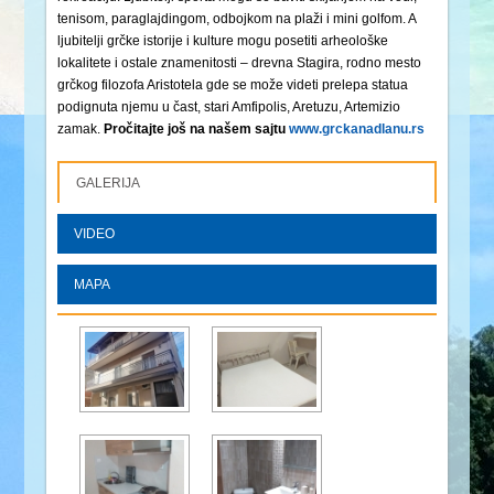
tenisom, paraglajdingom, odbojkom na plaži i mini golfom. A
ljubitelji grčke istorije i kulture mogu posetiti arheološke
lokalitete i ostale znamenitosti – drevna Stagira, rodno mesto
grčkog filozofa Aristotela gde se može videti prelepa statua
podignuta njemu u čast, stari Amfipolis, Aretuzu, Artemizio
zamak.
Pročitajte još na našem sajtu
www.grckanadlanu.rs
GALERIJA
VIDEO
MAPA