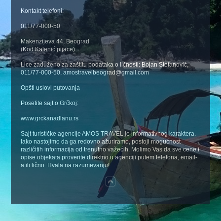
Kontakt telefoni:
011/77-000-50
Makenzijeva 44, Beograd
(Kod Kalenić pijace)
Lice zaduženo za zaštitu podataka o ličnosti: Bojan Stefanović,
011/77-000-50, amostravelbeograd@gmail.com
Opšti uslovi putovanja
Posetite sajt o Grčkoj:
www.grckanadlanu.rs
Sajt turističke agencije AMOS TRAVEL je informativnog karaktera.
Iako nastojimo da ga redovno ažuriramo, postoji mogućnost
različitih informacija od trenutno važećih. Molimo Vas da sve cene i
opise objekata proverite direktno u agenciji putem telefona, email-
a ili lično. Hvala na razumevanju!