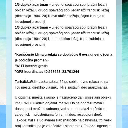
1/5 duplex apartman –
u jednoj spavaćoj sobi bračni ležaj i
običan ležaj, u drugoj spavaćoj sobi jedan uži francuski ležaj
(dimenzija 190×120) ili dva obična ležaja, čajna kuhinja u
izdvojenoj prostoriji
1/6 duplex apartman –
u jednoj spavaćoj sobi bračni ležaj i
običan ležaj, u drugoj spavaćoj sobi jedan uži francuski ležaj
(dimenzija 190×120) i jedan običan ležaj, čajna kuhinja u
izdvojenoj prostoriji
*Korišćenje klima uređaja se doplaćuje 6 evra dnevno (cena
je podložna promeni)
*Wi Fi internet gratis
*GPS koordinate: 40.663623, 23.701244
Turistička/klimatska
taksa
: 2€ po sobi dnevno (plaća se na
licu mesta, direktno vlasniku. Nije sastavni deo aranžmana).
U opisima smeštaja jasno je naznačeno da li smeštajni objekti
imaju WiFi. Ukoliko objekat ima WiFi to ne podrazumeva i
dostupnost mreže u sobama, već se ruter nalazi najčešće u
zajedničkim prostorijama (prijemni deo, recepcioni deo).
Takođe, WiFi je uglavnom slab (naročito na ostrvima), trpi veliki
broj korisnika, pa je za očekivati slab protok. Takođe, agencija