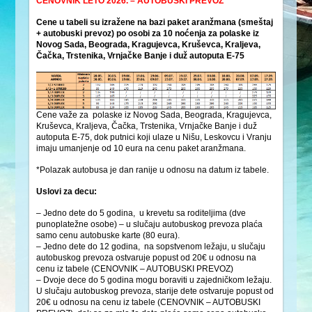
CENOVNIK LETO 2026. – AUTOBUSKI PREVOZ
Cene u tabeli su izražene na bazi paket aranžmana (smeštaj
+ autobuski prevoz) po osobi za 10 noćenja za polaske iz
Novog Sada, Beograda, Kragujevca, Kruševca, Kraljeva,
Čačka, Trstenika, Vrnjačke Banje i duž autoputa E-75
Cene važe za polaske iz Novog Sada, Beograda, Kragujevca,
Kruševca, Kraljeva, Čačka, Trstenika, Vrnjačke Banje i duž
autoputa E-75, dok putnici koji ulaze u Nišu, Leskovcu i Vranju
imaju umanjenje od 10 eura na cenu paket aranžmana.
*Polazak autobusa je dan ranije u odnosu na datum iz tabele.
Uslovi za decu:
– Jedno dete do 5 godina, u krevetu sa roditeljima (dve
punoplatežne osobe) – u slučaju autobuskog prevoza plaća
samo cenu autobuske karte (80 eura).
– Jedno dete do 12 godina, na sopstvenom ležaju, u slučaju
autobuskog prevoza ostvaruje popust od 20€ u odnosu na
cenu iz tabele (CENOVNIK – AUTOBUSKI PREVOZ)
– Dvoje dece do 5 godina mogu boraviti u zajedničkom ležaju.
U slučaju autobuskog prevoza, starije dete ostvaruje popust od
20€ u odnosu na cenu iz tabele (CENOVNIK – AUTOBUSKI