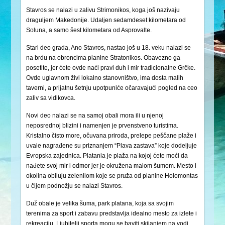
Stavros se nalazi u zalivu Strimonikos, koga još nazivaju
draguljem Makedonije. Udaljen sedamdeset kilometara od
Soluna, a samo šest kilometara od Asprovalte.
Stari deo grada, Ano Stavros, nastao još u 18. veku nalazi se
na brdu na obroncima planine Stratonikos. Obavezno ga
posetite, jer ćete ovde naći pravi duh i mir tradicionalne Grčke.
Ovde uglavnom živi lokalno stanovništvo, ima dosta malih
taverni, a prijatnu šetnju upotpuniće očaravajući pogled na ceo
zaliv sa vidikovca.
Novi deo nalazi se na samoj obali mora ili u njenoj
neposrednoj blizini i namenjen je prvenstveno turistima.
Kristalno čisto more, očuvana priroda, prelepe peščane plaže i
uvale nagrađene su priznanjem “Plava zastava” koje dodeljuje
Evropska zajednica. Platania je plaža na kojoj ćete moći da
nađete svoj mir i odmor jer je okružena malom šumom. Mesto i
okolina obiluju zelenilom koje se pruža od planine Holomontas
u čijem podnožju se nalazi Stavros.
Duž obale je velika šuma, park platana, koja sa svojim
terenima za sport i zabavu predstavlja idealno mesto za izlete i
rekreaciju. Ljubitelji sporta mogu se baviti skijanjem na vodi,