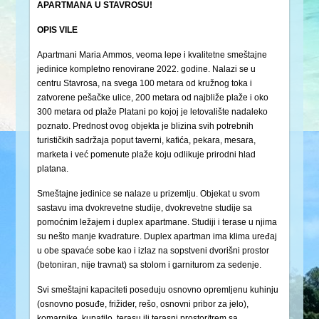
APARTMANA U STAVROSU!
OPIS VILE
Apartmani Maria Ammos, veoma lepe i kvalitetne smeštajne
jedinice kompletno renovirane 2022. godine. Nalazi se u
centru Stavrosa, na svega 100 metara od kružnog toka i
zatvorene pešačke ulice, 200 metara od najbliže plaže i oko
300 metara od plaže Platani po kojoj je letovalište nadaleko
poznato. Prednost ovog objekta je blizina svih potrebnih
turističkih sadržaja poput taverni, kafića, pekara, mesara,
marketa i već pomenute plaže koju odlikuje prirodni hlad
platana.
Smeštajne jedinice se nalaze u prizemlju. Objekat u svom
sastavu ima dvokrevetne studije, dvokrevetne studije sa
pomoćnim ležajem i duplex apartmane. Studiji i terase u njima
su nešto manje kvadrature. Duplex apartman ima klima uređaj
u obe spavaće sobe kao i izlaz na sopstveni dvorišni prostor
(betoniran, nije travnat) sa stolom i garniturom za sedenje.
Svi smeštajni kapaciteti poseduju osnovno opremljenu kuhinju
(osnovno posuđe, frižider, rešo, osnovni pribor za jelo),
komarnike, kupatilo, terasu ili terasni prostor/trem sa