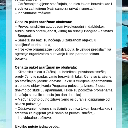
– Održavanje higijene smeštajnih jedinica tokom boravka kao i
sredstva za higijenu (važi samo za privatni smeštaj).
– Individualne troškove.
Cena za paket aranžman obuhvata:
– Prevoz turističkim autobusom (visokopodni ili dabldeker,
audio i video opremljenost, klima) na relaciji Beograd – Stavros
– Beograd.
– Smeštaj na bazi 10 noćenja u izabranom objektu u
studijima/apartmanima;
– Troškove organizacije i vođstva puta, te usluge predstavnika
agencije organizatora putovanja ili ino-partnera tokom
boravka;
Cena za paket aranžman ne obuhvata:
– Klimatsku taksu u Grčkoj – u hotelima i privatnom smeštaju
predviđeno je naplaćivanje boravišnih taksi. Cene su izražene
po smeštajnoj jedinici dnevno. Takse u studijima /apartmanima
u trenutku objavljivanja Programa putovanja iznose 2 eura
dnevno po studiju / apartmanu. Takse su podložne promenama
i plaćaju se na licu mesta (na dan dolaska).
– Međunarodno putno zdravstveno osiguranje, osiguranje od
otkaza putovanja.
– Održavanje higijene smeštajnih jedinica tokom boravka kao i
sredstva za higijenu (važi samo za privatni smeštaj).
– Individualne troškove.
Ukoliko putuje jedna osoba: