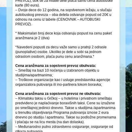
PREVOZ), dok se za mlađe dete plaća samo cena autobuske
karte (80 eura).
– Dvoje dece do 12 godina, na sopstvenom ležaju, u slučaju
autobuskog prevoza – oba deteta ostvaruje popust od 20€ u
odnosu na cenu iz tabele (CENOVNIK – AUTOBUSKI
PREVOZ).
* Maksimalan broj dece koja ostvaruju popust na cenu paket
aranžmana je 2 (dva)
*Navedeni popusti za decu važe samo u pratnji 2 odrasle
(punoplative) osobe. Ukoliko je dete u sobi sa jednom
odraslom osobom, plaća punu cenu aranžmana.*
Cena aranžmana za sopstveni prevoz obuhvata:
– Smeštaj na bazi 10 noćenja u izabranom objektu u
studijima/apartmanima;
– Troškove organizacije kao i usluge predstavnika agencije
organizatora putovanja ili ino-partnera tokom boravka;
Cena aranžmana za sopstveni prevoz ne obuhvata:
– Klimatsku taksu u Grčkoj – u hotelima i privatnom smeštaju
predviđeno je naplaćivanje boravišnih taksi. Cene su izražene
po smeštajnoj jedinici dnevno. Takse u studijima /apartmanima
u trenutku objavljivanja Programa putovanja iznose 2 eura
dnevno po studiju / apartmanu. Takse su podložne promenama
i plaćaju se na licu mesta (na dan dolaska).
– Međunarodno putno zdravstveno osiguranje, osiguranje od
otkaza putovanja.