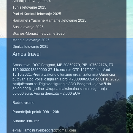
Albanija letovanje 2024.
Tunis letovanje 2025
Port el Kantaui letovanje 2025
Hamamet i Yasmine Hamamet letovanje 2025
Sus letovanje 2025
Skanes-Monastir letovanje 2025
Mahdia letovanje 2025
Djerba letovanje 2025
Amos travel
Amos travel DOO Beograd, MB 20850779, PIB 107682176, TR:
170-0030043550000-37. Licenca br. OTP 127/2021 kat. A od
15.10.2021. Prema Zakonu o turizmu organizator ima Garanciju
putovanja po Polisi osiguranja broj 470000065694 od 01.10.2025.
zaključenom sa Triglav osiguranje ADO Beograd koja važi do
30.09.2026. godine. Ukupna maksimalna suma osiguranja –
50.000 eura. Visina depozita – 2.000 EUR.
Radno vreme:
Ponedeljak-petak: 09h – 20h
Subota: 09h-15h
e-mail: amostravelbeograd@gmail.com