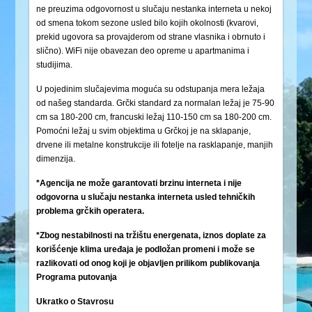
ne preuzima odgovornost u slučaju nestanka interneta u nekoj
od smena tokom sezone usled bilo kojih okolnosti (kvarovi,
prekid ugovora sa provajderom od strane vlasnika i obrnuto i
slično). WiFi nije obavezan deo opreme u apartmanima i
studijima.
U pojedinim slučajevima moguća su odstupanja mera ležaja
od našeg standarda. Grčki standard za normalan ležaj je 75-90
cm sa 180-200 cm, francuski ležaj 110-150 cm sa 180-200 cm.
Pomoćni ležaj u svim objektima u Grčkoj je na sklapanje,
drvene ili metalne konstrukcije ili fotelje na rasklapanje, manjih
dimenzija.
*Agencija ne može garantovati brzinu interneta i nije
odgovorna u slučaju nestanka interneta usled tehničkih
problema grčkih operatera.
*Zbog nestabilnosti na tržištu energenata, iznos doplate za
korišćenje klima uređaja je podložan promeni i može se
razlikovati od onog koji je objavljen prilikom publikovanja
Programa putovanja
Ukratko o Stavrosu