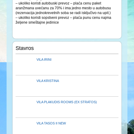
– ukoliko koristi autobuski prevoz – plaća cenu paket
aranžmana uvećanu za 70% i ima jedno mesto u autobusu
(rezervacija jednokrevetnih soba se radi isključivo na upit.)
– ukoliko koristi sopstveni prevoz – plaća punu cenu najma
željene smeštajne jedinice
Stavros
VILA IRINI
VILA KRISTINA
VILA PLAKUDIS ROOMS (EX STRATOS)
VILA TASOS II NEW