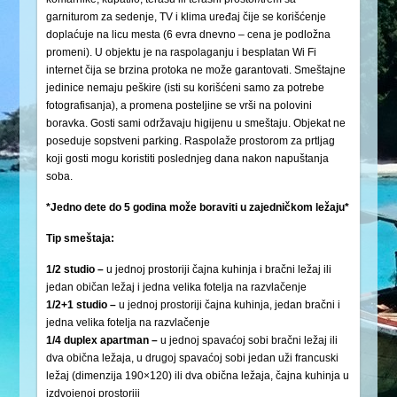
garniturom za sedenje, TV i klima uređaj čije se korišćenje
doplaćuje na licu mesta (6 evra dnevno – cena je podložna
promeni). U objektu je na raspolaganju i besplatan Wi Fi
internet čija se brzina protoka ne može garantovati. Smeštajne
jedinice nemaju peškire (isti su korišćeni samo za potrebe
fotografisanja), a promena posteljine se vrši na polovini
boravka. Gosti sami održavaju higijenu u smeštaju. Objekat ne
poseduje sopstveni parking. Raspolaže prostorom za prtljag
koji gosti mogu koristiti poslednjeg dana nakon napuštanja
soba.
*Jedno dete do 5 godina može boraviti u zajedničkom ležaju*
Tip smeštaja:
1/2 studio –
u jednoj prostoriji čajna kuhinja i bračni ležaj ili
jedan običan ležaj i jedna velika fotelja na razvlačenje
1/2+1 studio –
u jednoj prostoriji čajna kuhinja, jedan bračni i
jedna velika fotelja na razvlačenje
1/4 duplex apartman –
u jednoj spavaćoj sobi bračni ležaj ili
dva obična ležaja, u drugoj spavaćoj sobi jedan uži francuski
ležaj (dimenzija 190×120) ili dva obična ležaja, čajna kuhinja u
izdvojenoj prostoriji