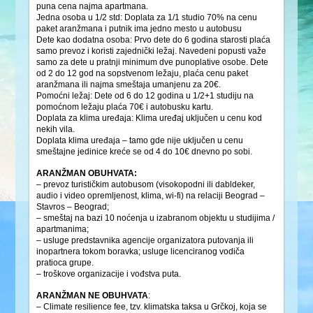
puna cena najma apartmana.
Jedna osoba u 1/2 std: Doplata za 1/1 studio 70% na cenu
paket aranžmana i putnik ima jedno mesto u autobusu
Dete kao dodatna osoba: Prvo dete do 6 godina starosti plaća
samo prevoz i koristi zajednički ležaj. Navedeni popusti važe
samo za dete u pratnji minimum dve punoplative osobe. Dete
od 2 do 12 god na sopstvenom ležaju, plaća cenu paket
aranžmana ili najma smeštaja umanjenu za 20€.
Pomoćni ležaj: Dete od 6 do 12 godina u 1/2+1 studiju na
pomoćnom ležaju plaća 70€ i autobusku kartu.
Doplata za klima uređaja: Klima uređaj uključen u cenu kod
nekih vila.
Doplata klima uređaja – tamo gde nije uključen u cenu
smeštajne jedinice kreće se od 4 do 10€ dnevno po sobi.
ARANŽMAN OBUHVATA:
– prevoz turističkim autobusom (visokopodni ili dabldeker,
audio i video opremljenost, klima, wi-fi) na relaciji Beograd –
Stavros – Beograd;
– smeštaj na bazi 10 noćenja u izabranom objektu u studijima /
apartmanima;
– usluge predstavnika agencije organizatora putovanja ili
inopartnera tokom boravka; usluge licenciranog vodiča
pratioca grupe.
– troškove organizacije i vođstva puta.
ARANŽMAN NE OBUHVATA
:
– Climate resilience fee, tzv. klimatska taksa u Grčkoj, koja se