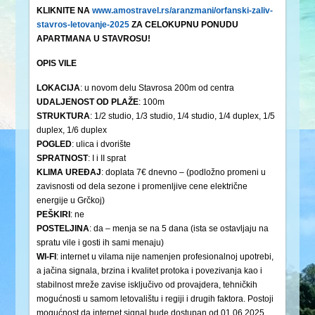
KLIKNITE NA
www.amostravel.rs/aranzmani/orfanski-zaliv-
stavros-letovanje-2025
ZA CELOKUPNU PONUDU
APARTMANA U STAVROSU!
OPIS VILE
LOKACIJA
: u novom delu Stavrosa 200m od centra
UDALJENOST OD PLAŽE
: 100m
STRUKTURA
: 1/2 studio, 1/3 studio, 1/4 studio, 1/4 duplex, 1/5
duplex, 1/6 duplex
POGLED
: ulica i dvorište
SPRATNOST
: I i II sprat
KLIMA UREĐAJ
: doplata 7€ dnevno – (podložno promeni u
zavisnosti od dela sezone i promenljive cene električne
energije u Grčkoj)
PEŠKIRI
: ne
POSTELJINA
: da – menja se na 5 dana (ista se ostavljaju na
spratu vile i gosti ih sami menaju)
WI-FI
: internet u vilama nije namenjen profesionalnoj upotrebi,
a jačina signala, brzina i kvalitet protoka i povezivanja kao i
stabilnost mreže zavise isključivo od provajdera, tehničkih
mogućnosti u samom letovalištu i regiji i drugih faktora. Postoji
mogućnost da internet signal bude dostupan od 01.06.2025.