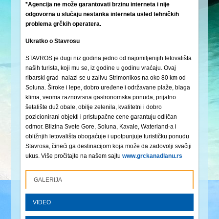
*Agencija ne može garantovati brzinu interneta i nije
odgovorna u slučaju nestanka interneta usled tehničkih
problema grčkih operatera.
Ukratko o Stavrosu
STAVROS je dugi niz godina jedno od najomiljenijih letovališta
naših turista, koji mu se, iz godine u godinu vraćaju. Ovaj
ribarski grad nalazi se u zalivu Strimonikos na oko 80 km od
Soluna. Široke i lepe, dobro uređene i održavane plaže, blaga
klima, veoma raznovrsna gastronomska ponuda, prijatno
šetalište duž obale, obilje zelenila, kvalitetni i dobro
pozicionirani objekti i pristupačne cene garantuju odličan
odmor. Blizina Svete Gore, Soluna, Kavale, Waterland-a i
obližnjih letovališta obogaćuje i upotpunjuje turističku ponudu
Stavrosa, čineći ga destinacijom koja može da zadovolji svačiji
ukus. Više pročitajte na našem sajtu
www.grckanadlanu.rs
GALERIJA
VIDEO