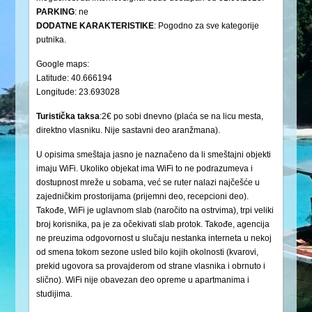
PARKING
: ne
DODATNE KARAKTERISTIKE
: Pogodno za sve kategorije
putnika.
Google maps:
Latitude: 40.666194
Longitude: 23.693028
Turistička
taksa
:2€ po sobi dnevno (plaća se na licu mesta,
direktno vlasniku. Nije sastavni deo aranžmana).
U opisima smeštaja jasno je naznačeno da li smeštajni objekti
imaju WiFi. Ukoliko objekat ima WiFi to ne podrazumeva i
dostupnost mreže u sobama, već se ruter nalazi najčešće u
zajedničkim prostorijama (prijemni deo, recepcioni deo).
Takođe, WiFi je uglavnom slab (naročito na ostrvima), trpi veliki
broj korisnika, pa je za očekivati slab protok. Takođe, agencija
ne preuzima odgovornost u slučaju nestanka interneta u nekoj
od smena tokom sezone usled bilo kojih okolnosti (kvarovi,
prekid ugovora sa provajderom od strane vlasnika i obrnuto i
slično). WiFi nije obavezan deo opreme u apartmanima i
studijima.