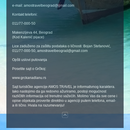
e-mail: amostravelbeograd@gmail.com
Kontakt telefoni:
011/77-000-50
Makenzijeva 44, Beograd
(Kod Kalenić pijace)
Lice zaduženo za zaštitu podataka o ličnosti: Bojan Stefanović,
011/77-000-50, amostravelbeograd@gmail.com
Opšti uslovi putovanja
Posetite sajt o Grčkoj:
www.grckanadlanu.rs
Sajt turističke agencije AMOS TRAVEL je informativnog karaktera.
Iako nastojimo da ga redovno ažuriramo, postoji mogućnost
različitih informacija od trenutno važećih. Molimo Vas da sve cene i
opise objekata proverite direktno u agenciji putem telefona, email-
a ili lično. Hvala na razumevanju!