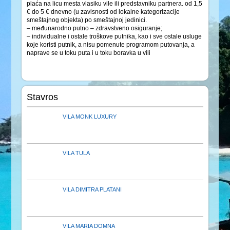
plaća na licu mesta vlasiku vile ili predstavniku partnera. od 1,5
€ do 5 € dnevno (u zavisnosti od lokalne kategorizacije
smeštajnog objekta) po smeštajnoj jedinici.
– međunarodno putno – zdravstveno osiguranje;
– individualne i ostale troškove putnika, kao i sve ostale usluge
koje koristi putnik, a nisu pomenute programom putovanja, a
naprave se u toku puta i u toku boravka u vili
Stavros
VILA MONK LUXURY
VILA TULA
VILA DIMITRA PLATANI
VILA MARIA DOMNA