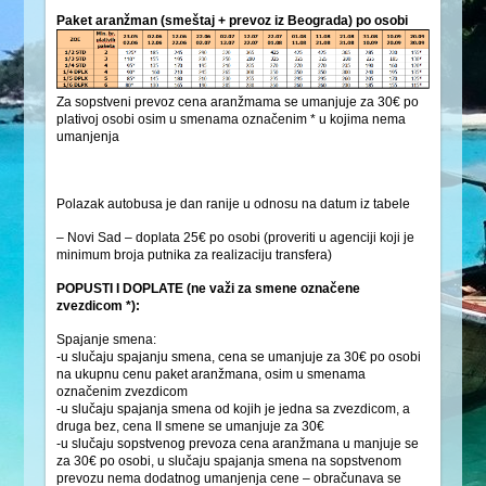
Paket aranžman (smeštaj + prevoz iz Beograda) po osobi
Za sopstveni prevoz cena aranžmama se umanjuje za 30€ po
plativoj osobi osim u smenama označenim * u kojima nema
umanjenja
Polazak autobusa je dan ranije u odnosu na datum iz tabele
– Novi Sad – doplata 25€ po osobi (proveriti u agenciji koji je
minimum broja putnika za realizaciju transfera)
POPUSTI I DOPLATE (ne važi za smene označene
zvezdicom *):
Spajanje smena:
-u slučaju spajanju smena, cena se umanjuje za 30€ po osobi
na ukupnu cenu paket aranžmana, osim u smenama
označenim zvezdicom
-u slučaju spajanja smena od kojih je jedna sa zvezdicom, a
druga bez, cena II smene se umanjuje za 30€
-u slučaju sopstvenog prevoza cena aranžmana u manjuje se
za 30€ po osobi, u slučaju spajanja smena na sopstvenom
prevozu nema dodatnog umanjenja cene – obračunava se