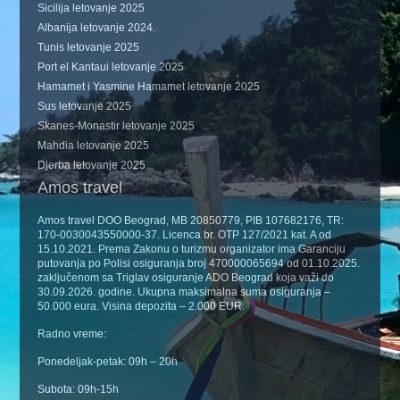
Sicilija letovanje 2025
Albanija letovanje 2024.
Tunis letovanje 2025
Port el Kantaui letovanje 2025
Hamamet i Yasmine Hamamet letovanje 2025
Sus letovanje 2025
Skanes-Monastir letovanje 2025
Mahdia letovanje 2025
Djerba letovanje 2025
Amos travel
Amos travel DOO Beograd, MB 20850779, PIB 107682176, TR:
170-0030043550000-37. Licenca br. OTP 127/2021 kat. A od
15.10.2021. Prema Zakonu o turizmu organizator ima Garanciju
putovanja po Polisi osiguranja broj 470000065694 od 01.10.2025.
zaključenom sa Triglav osiguranje ADO Beograd koja važi do
30.09.2026. godine. Ukupna maksimalna suma osiguranja –
50.000 eura. Visina depozita – 2.000 EUR.
Radno vreme:
Ponedeljak-petak: 09h – 20h
Subota: 09h-15h