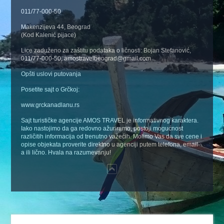
011/77-000-50
Makenzijeva 44, Beograd
(Kod Kalenić pijace)
Lice zaduženo za zaštitu podataka o ličnosti: Bojan Stefanović,
011/77-000-50, amostravelbeograd@gmail.com
Opšti uslovi putovanja
Posetite sajt o Grčkoj:
www.grckanadlanu.rs
Sajt turističke agencije AMOS TRAVEL je informativnog karaktera.
Iako nastojimo da ga redovno ažuriramo, postoji mogućnost
različitih informacija od trenutno važećih. Molimo Vas da sve cene i
opise objekata proverite direktno u agenciji putem telefona, email-
a ili lično. Hvala na razumevanju!