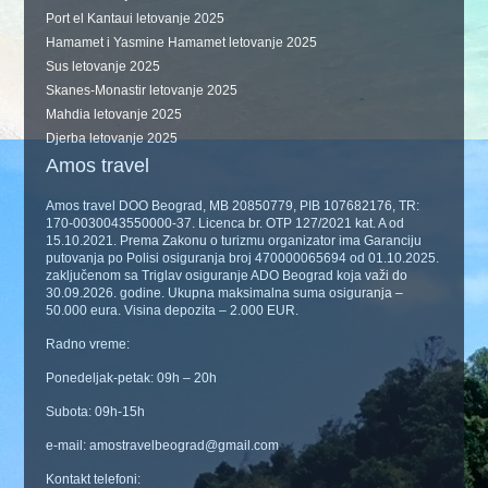
Port el Kantaui letovanje 2025
Hamamet i Yasmine Hamamet letovanje 2025
Sus letovanje 2025
Skanes-Monastir letovanje 2025
Mahdia letovanje 2025
Djerba letovanje 2025
Amos travel
Amos travel DOO Beograd, MB 20850779, PIB 107682176, TR:
170-0030043550000-37. Licenca br. OTP 127/2021 kat. A od
15.10.2021. Prema Zakonu o turizmu organizator ima Garanciju
putovanja po Polisi osiguranja broj 470000065694 od 01.10.2025.
zaključenom sa Triglav osiguranje ADO Beograd koja važi do
30.09.2026. godine. Ukupna maksimalna suma osiguranja –
50.000 eura. Visina depozita – 2.000 EUR.
Radno vreme:
Ponedeljak-petak: 09h – 20h
Subota: 09h-15h
e-mail: amostravelbeograd@gmail.com
Kontakt telefoni: