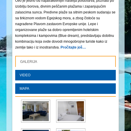
Ovo je jedno od najatraktivnijih naselja poluostrva, poznato po
izobilju borova, divnim peščanim plažama i zapanjujućim
zalascima sunca. Predivne plaže sa sitnim peskom sudaraju se
sa tirkiznom vodom Egejskog mora, a zbog čistoće su
nagrađene Plavom zastavom Evropske unije. Lepe i
organizovane plaže sa dobro opremljenim hotelskim
kompleksima i kampovima (Blue dream), predstavljaju dobitnu
kombinaciju koja ovde dovodi mnogobrojne turiste kako iz
zemlje tako i iz inostranstva.
Pročitajte još…
GALERIJA
VIDEO
MAPA