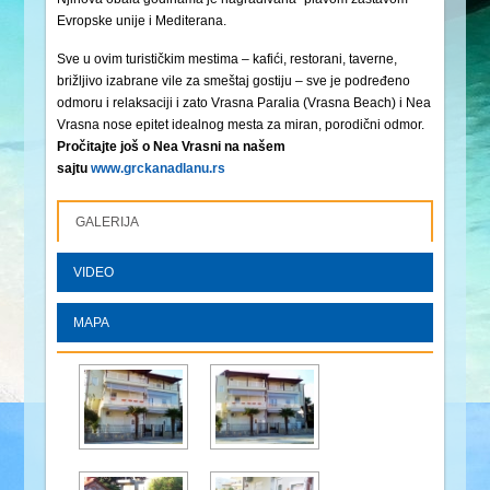
Evropske unije i Mediterana.
Sve u ovim turističkim mestima – kafići, restorani, taverne,
brižljivo izabrane vile za smeštaj gostiju – sve je podređeno
odmoru i relaksaciji i zato Vrasna Paralia (Vrasna Beach) i Nea
Vrasna nose epitet idealnog mesta za miran, porodični odmor.
Pročitajte još o Nea Vrasni na našem
sajtu
www.grckanadlanu.rs
GALERIJA
VIDEO
MAPA