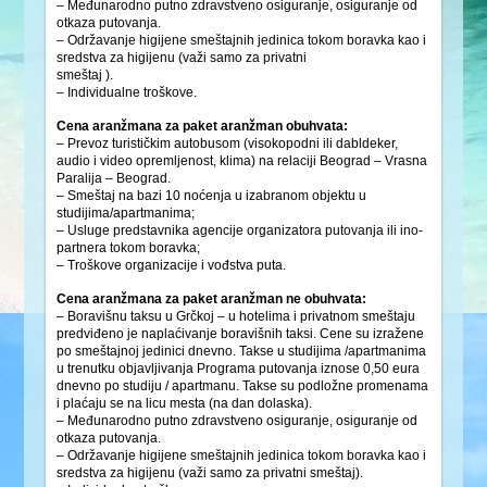
– Međunarodno putno zdravstveno osiguranje, osiguranje od
otkaza putovanja.
– Održavanje higijene smeštajnih jedinica tokom boravka kao i
sredstva za higijenu (važi samo za privatni
smeštaj ).
– Individualne troškove.
Cena aranžmana za paket aranžman obuhvata:
– Prevoz turističkim autobusom (visokopodni ili dabldeker,
audio i video opremljenost, klima) na relaciji Beograd – Vrasna
Paralija – Beograd.
– Smeštaj na bazi 10 noćenja u izabranom objektu u
studijima/apartmanima;
– Usluge predstavnika agencije organizatora putovanja ili ino-
partnera tokom boravka;
– Troškove organizacije i vođstva puta.
Cena aranžmana za paket aranžman ne obuhvata:
– Boravišnu taksu u Grčkoj – u hotelima i privatnom smeštaju
predviđeno je naplaćivanje boravišnih taksi. Cene su izražene
po smeštajnoj jedinici dnevno. Takse u studijima /apartmanima
u trenutku objavljivanja Programa putovanja iznose 0,50 eura
dnevno po studiju / apartmanu. Takse su podložne promenama
i plaćaju se na licu mesta (na dan dolaska).
– Međunarodno putno zdravstveno osiguranje, osiguranje od
otkaza putovanja.
– Održavanje higijene smeštajnih jedinica tokom boravka kao i
sredstva za higijenu (važi samo za privatni smeštaj).