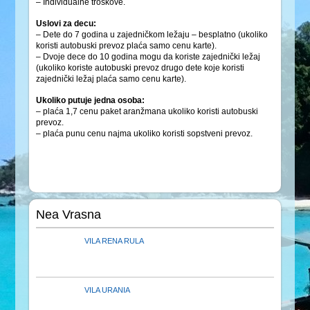
– Individualne troškove.
Uslovi za decu:
– Dete do 7 godina u zajedničkom ležaju – besplatno (ukoliko
koristi autobuski prevoz plaća samo cenu karte).
– Dvoje dece do 10 godina mogu da koriste zajednički ležaj
(ukoliko koriste autobuski prevoz drugo dete koje koristi
zajednički ležaj plaća samo cenu karte).
Ukoliko putuje jedna osoba:
– plaća 1,7 cenu paket aranžmana ukoliko koristi autobuski
prevoz.
– plaća punu cenu najma ukoliko koristi sopstveni prevoz.
Nea Vrasna
VILA RENA RULA
VILA URANIA