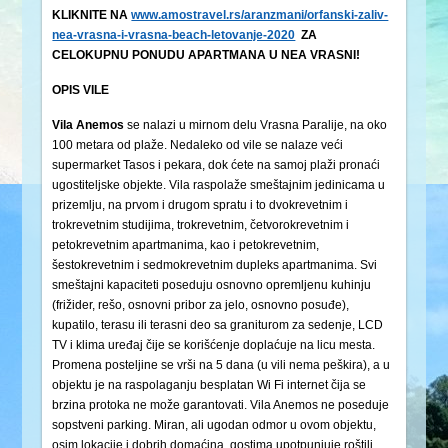
KLIKNITE NA
www.amostravel.rs/aranzmani/orfanski-zaliv-
nea-vrasna-i-vrasna-beach-letovanje-2020
ZA
CELOKUPNU PONUDU APARTMANA U NEA VRASNI!
OPIS VILE
Vila Anemos
se nalazi u mirnom delu Vrasna Paralije, na oko
100 metara od plaže. Nedaleko od vile se nalaze veći
supermarket Tasos i pekara, dok ćete na samoj plaži pronaći
ugostiteljske objekte. Vila raspolaže smeštajnim jedinicama u
prizemlju, na prvom i drugom spratu i to dvokrevetnim i
trokrevetnim studijima, trokrevetnim, četvorokrevetnim i
petokrevetnim apartmanima, kao i petokrevetnim,
šestokrevetnim i sedmokrevetnim dupleks apartmanima. Svi
smeštajni kapaciteti poseduju osnovno opremljenu kuhinju
(frižider, rešo, osnovni pribor za jelo, osnovno posuđe),
kupatilo, terasu ili terasni deo sa graniturom za sedenje, LCD
TV i klima uređaj čije se korišćenje doplaćuje na licu mesta.
Promena posteljine se vrši na 5 dana (u vili nema peškira), a u
objektu je na raspolaganju besplatan Wi Fi internet čija se
brzina protoka ne može garantovati. Vila Anemos ne poseduje
sopstveni parking. Miran, ali ugodan odmor u ovom objektu,
osim lokacije i dobrih domaćina, gostima upotpunjuje roštilj.