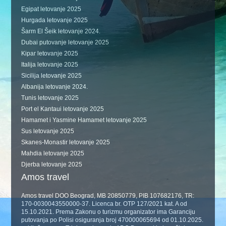
Egipat letovanje 2025
Hurgada letovanje 2025
Šarm El Šeik letovanje 2024.
Dubai putovanje letovanje 2025
Kipar letovanje 2025
Italija letovanje 2025
Sicilija letovanje 2025
Albanija letovanje 2024.
Tunis letovanje 2025
Port el Kantaui letovanje 2025
Hamamet i Yasmine Hamamet letovanje 2025
Sus letovanje 2025
Skanes-Monastir letovanje 2025
Mahdia letovanje 2025
Djerba letovanje 2025
Amos travel
Amos travel DOO Beograd, MB 20850779, PIB 107682176, TR:
170-0030043550000-37. Licenca br. OTP 127/2021 kat. A od
15.10.2021. Prema Zakonu o turizmu organizator ima Garanciju
putovanja po Polisi osiguranja broj 470000065694 od 01.10.2025.