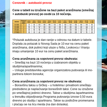
Cenovnik – autobuski prevoz
Cene u tabeli su izražene na bazi paket aranžmana (smeštaj
+ autobuski prevoz) po osobi za 10 noćenja.
*Polazak autobusa je dan ranije u odnosu na datum iz tabele.
Doplata za polazak iz Novog Sada je 10 eur na cenu paket
aranžmana, dok putnici koji ulaze u Nišu, Leskovcu i Vranju
imaju umanjenje 10 eur na cenu paket aranžmana.
Cena aranžmana za sopstveni prevoz obuhvata:
– Smeštaj na bazi 10 noćenja u izabranom objektu u
studijima/apartmanima;
– Usluge predstavnika agencije organizatora putovanja ili ino-
partnera tokom boravka;
Cena aranžmana za sopstveni prevoz ne obuhvata:
– Boravišnu taksu u Grčkoj – u hotelima i privatnom smeštaju
predviđeno je naplaćivanje boravišnih taksi. Cene su izražene
po smeštajnoj jedinici dnevno. Takse u studijima /apartmanima
u trenutku objavljivanja Programa putovanja iznose 0,50 eura
dnevno po studiju / apartmanu. Takse su podložne promenama
i plaćaju se na licu mesta (na dan dolaska).