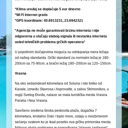
*Klima uređaj se doplaćuje 5 eur dnevno
*Wi Fi Internet gratis
*GPS koordinate: 40.6913231, 23.6942321
*Agencija ne može garantovati brzinu interneta i nije
odgovorna u slučaju slabog signala ili nestanka interneta
usled tehničkih problema grčkih operatera*
U pojedinim slučajevima moguća su odstupanja mera ležaja
od našeg standarda. Grčki standard za normalni ležaj je 180-
200cm sa 75-90cm, a bračni ležaj 180–200cm sa 120–150cm.
Vrasna
Na oko sedamdeset kilometara od Soluna i isto toliko od
Kavale, između Stavrosa i Asprovalte, u zalivu Strimonikos, u
regiji Svetog Đorđa, nalaze se mala turistička mesta Vrasna
Paralia i Nea Vrasna.
Savršeno sređena široka peskovita plaža, dugačka 7
kilometara, kristalno čisto i toplo more, ostaju u neizbrisivom
sećanju svakom ko je ikad posetio ova grčka primorska mesta.
Njihova obala godinama je nagrađivana “plavom zastavom”