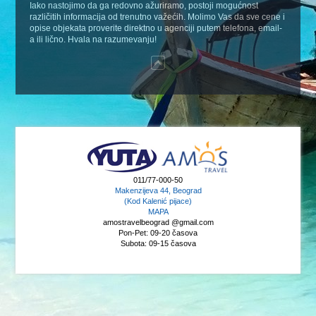
Iako nastojimo da ga redovno ažuriramo, postoji mogućnost
različitih informacija od trenutno važećih. Molimo Vas da sve cene i
opise objekata proverite direktno u agenciji putem telefona, email-
a ili lično. Hvala na razumevanju!
011/77-000-50
Makenzijeva 44, Beograd
(Kod Kalenić pijace)
MAPA
amostravelbeograd @gmail.com
Pon-Pet: 09-20 časova
Subota: 09-15 časova