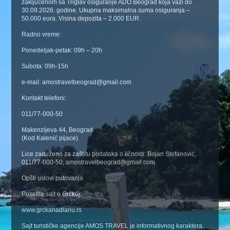
zaključenom sa Triglav osiguranje ADO Beograd koja važi do
30.09.2026. godine. Ukupna maksimalna suma osiguranja –
50.000 eura. Visina depozita – 2.000 EUR.
Radno vreme:
Ponedeljak-petak: 09h – 20h
Subota: 09h-15h
e-mail: amostravelbeograd@gmail.com
Kontakt telefoni:
011/77-000-50
Makenzijeva 44, Beograd
(Kod Kalenić pijace)
Lice zaduženo za zaštitu podataka o ličnosti: Bojan Stefanović,
011/77-000-50, amostravelbeograd@gmail.com
Opšti uslovi putovanja
Posetite sajt o Grčkoj:
www.grckanadlanu.rs
Sajt turističke agencije AMOS TRAVEL je informativnog karaktera.