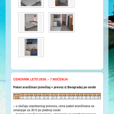
CENOVNIK LETO 2026. – 7 NOĆENJA
Paket aranžman (smeštaj + prevoz iz Beograda) po osobi
– u slučaju sopstvenog prevoza, cena paket aranžmana se
umanjuje za 30 € po plativoj osobi