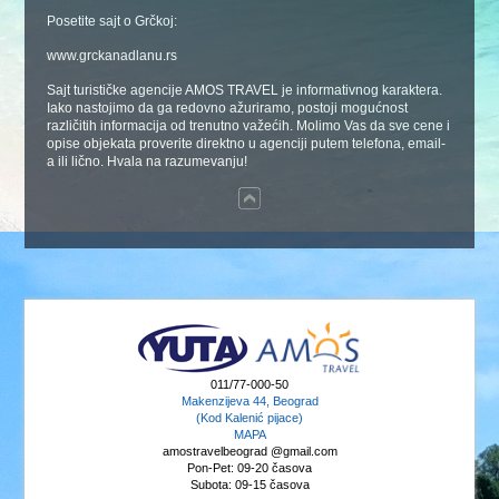
Posetite sajt o Grčkoj:
www.grckanadlanu.rs
Sajt turističke agencije AMOS TRAVEL je informativnog karaktera.
Iako nastojimo da ga redovno ažuriramo, postoji mogućnost
različitih informacija od trenutno važećih. Molimo Vas da sve cene i
opise objekata proverite direktno u agenciji putem telefona, email-
a ili lično. Hvala na razumevanju!
011/77-000-50
Makenzijeva 44, Beograd
(Kod Kalenić pijace)
MAPA
amostravelbeograd @gmail.com
Pon-Pet: 09-20 časova
Subota: 09-15 časova