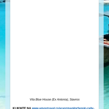
Vila Blue House (Ex Antonia), Stavros
KLIKNITE NA
www.amostravel.rs/aranzmani/orfanski-zaliv-