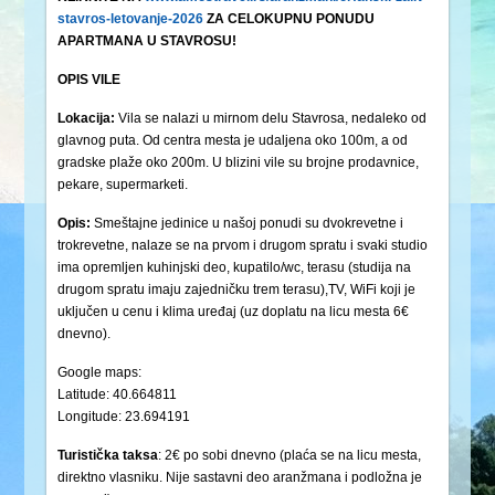
stavros-letovanje-2026
ZA CELOKUPNU PONUDU
APARTMANA U STAVROSU!
OPIS VILE
Lokacija:
Vila se nalazi u mirnom delu Stavrosa, nedaleko od
glavnog puta. Od centra mesta je udaljena oko 100m, a od
gradske plaže oko 200m. U blizini vile su brojne prodavnice,
pekare, supermarketi.
Opis:
Smeštajne jedinice u našoj ponudi su dvokrevetne i
trokrevetne, nalaze se na prvom i drugom spratu i svaki studio
ima opremljen kuhinjski deo, kupatilo/wc, terasu (studija na
drugom spratu imaju zajedničku trem terasu),TV, WiFi koji je
uključen u cenu i klima uređaj (uz doplatu na licu mesta 6€
dnevno).
Google maps:
Latitude: 40.664811
Longitude: 23.694191
Turistička
taksa
: 2€ po sobi dnevno (plaća se na licu mesta,
direktno vlasniku. Nije sastavni deo aranžmana i podložna je