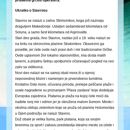
problema grčkih operatera.
Ukratko o Stavrosu
Stavros se nalazi u zalivu Strimonikos, koga još nazivaju
draguljem Makedonije. Udaljen sedamdeset kilometara od
Soluna, a samo šest kilometara od Asprovalte.
Stari deo grada, Ano Stavros, nastao još u 18. veku nalazi se
na brdu na obroncima planine Stratonikos. Obavezno ga
posetite, jer ćete ovde naći pravi duh i mir tradicionalne Grčke.
Ovde uglavnom živi lokalno stanovništvo, ima dosta malih
taverni, a prijatnu šetnju upotpuniće očaravajući pogled na ceo
zaliv sa vidikovca.
Novi deo nalazi se na samoj obali mora ili u njenoj
neposrednoj blizini i namenjen je prvenstveno turistima.
Kristalno čisto more, očuvana priroda, prelepe peščane plaže i
uvale nagrađene su priznanjem “Plava zastava” koje dodeljuje
Evropska zajednica. Platania je plaža na kojoj ćete moći da
nađete svoj mir i odmor jer je okružena malom šumom. Mesto i
okolina obiluju zelenilom koje se pruža od planine Holomontas
u čijem podnožju se nalazi Stavros.
Duž obale je velika šuma, park platana, koja sa svojim
terenima za sport i zabavu predstavlja idealno mesto za izlete i