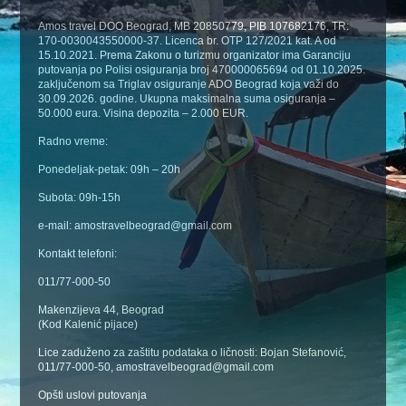
Amos travel DOO Beograd, MB 20850779, PIB 107682176, TR:
170-0030043550000-37. Licenca br. OTP 127/2021 kat. A od
15.10.2021. Prema Zakonu o turizmu organizator ima Garanciju
putovanja po Polisi osiguranja broj 470000065694 od 01.10.2025.
zaključenom sa Triglav osiguranje ADO Beograd koja važi do
30.09.2026. godine. Ukupna maksimalna suma osiguranja –
50.000 eura. Visina depozita – 2.000 EUR.
Radno vreme:
Ponedeljak-petak: 09h – 20h
Subota: 09h-15h
e-mail: amostravelbeograd@gmail.com
Kontakt telefoni:
011/77-000-50
Makenzijeva 44, Beograd
(Kod Kalenić pijace)
Lice zaduženo za zaštitu podataka o ličnosti: Bojan Stefanović,
011/77-000-50, amostravelbeograd@gmail.com
Opšti uslovi putovanja