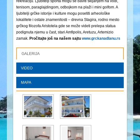
rekreaciju. Ljubitelji sporta mogu se baviti skijanjem na vodi,
tenisom, paraglajdingom, odbojkom na plaži i mini golfom. A
ljubitelji grčke istorije i kulture mogu posetiti arheološke
lokalitete i ostale znamenitosti – drevna Stagira, rodno mesto
grčkog filozofa Aristotela gde se može videti prelepa statua
podignuta njemu u čast, stari Amfipolis, Aretuzu, Artemizio
zamak.
Pročitajte još na našem sajtu
www.grckanadlanu.rs
GALERIJA
VIDEO
MAPA