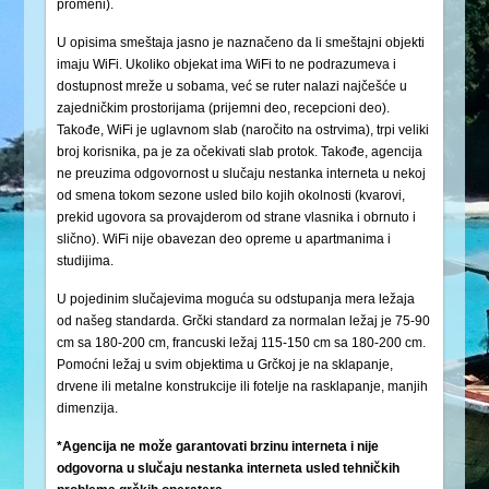
promeni).
U opisima smeštaja jasno je naznačeno da li smeštajni objekti
imaju WiFi. Ukoliko objekat ima WiFi to ne podrazumeva i
dostupnost mreže u sobama, već se ruter nalazi najčešće u
zajedničkim prostorijama (prijemni deo, recepcioni deo).
Takođe, WiFi je uglavnom slab (naročito na ostrvima), trpi veliki
broj korisnika, pa je za očekivati slab protok. Takođe, agencija
ne preuzima odgovornost u slučaju nestanka interneta u nekoj
od smena tokom sezone usled bilo kojih okolnosti (kvarovi,
prekid ugovora sa provajderom od strane vlasnika i obrnuto i
slično). WiFi nije obavezan deo opreme u apartmanima i
studijima.
U pojedinim slučajevima moguća su odstupanja mera ležaja
od našeg standarda. Grčki standard za normalan ležaj je 75-90
cm sa 180-200 cm, francuski ležaj 115-150 cm sa 180-200 cm.
Pomoćni ležaj u svim objektima u Grčkoj je na sklapanje,
drvene ili metalne konstrukcije ili fotelje na rasklapanje, manjih
dimenzija.
*Agencija ne može garantovati brzinu interneta i nije
odgovorna u slučaju nestanka interneta usled tehničkih