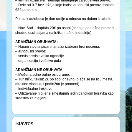
– termini označeni * nemaju umanjenje za sopstveni prevoz
– Dete od 0-7 bez ležaja koje koristi autobuski prevoz doplata
65€ po detetu
Polazak autobusa je dan ranije u odnosu na datum iz tabele
– Novi Sad – doplata 20€ po osobi (cena je podložna promeni,
shodno oscilacijama na tržištu naftne industrije)
ARANŽMAN OBUHVATA:
– Najam studija /apartmana za izabrani broj noćenja.
– autobuski prevoz
– servis predstavnika agencije
– organizaciju i vođstvo puta
ARANŽMAN NE OBUHVATA
:
– Međunarodno putno osiguranje.
– Turističku taksu: 2€ po sobi dnevno (plaća se na licu mesta,
direktno vlasniku i podložna je promeni).
– Individualne troškove.
– Održavanje higijene smeštajnih jedinica tokom boravka kao i
sredstva za higijenu
Stavros