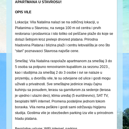
APARTMANA U STAVROSU!
OPIS VILE
Lokacija: Vila Natalina nalazi se na odličnoj lokaciji, u
Platanima u Stavrosu, na svega 100 m od centra i prvih
restorana i prodavnica i isto toliko od peščane plaže do koje se
dolazi šetnjom kroz prelepi drvored platana. Prirodna
hladovina Platana i blizina plaži i centru letovališta je ono što
“stari” poznavaoci Stavrosa najviše cene.
Smeštaj: Vila Natalina raspolaže apartmanom za smeštaj 3 do
5 osoba sa potpuno renoviranim kupatilom za sezonu 2023.,
kao i studijima za smeštaj 2 do 3 osobe i svi se nalaze u
prizemlju, u dvorištu vile, te su odvojene od ulice i gosti mogu
uživati u privatnosti. Sve smeštajne jedinice imaju čajnu
kuhinju sa posuđem, terasu sa garniturom za sedenje (terasa
je ujedno i ulazni deo), klima uređaj (5 eur/dnevno), SAT TV,
besplatni WiFi internet. Promena posteljine jednom tokom
boravka. Vila nema peškire i gosti sami održavaju higijenu
studija. Gostima vile je obezbeđen parking iza vile u prirodnom
hladu platana.
Besplatne usluge: WiFi internet, parking.