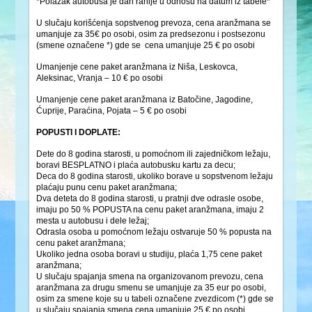
*Polazak autobusa je dan ranije u odnosu na datum iz tabele*
U slučaju korišćenja sopstvenog prevoza, cena aranžmana se
umanjuje za 35€ po osobi, osim za predsezonu i postsezonu
(smene označene *) gde se cena umanjuje 25 € po osobi
Umanjenje cene paket aranžmana iz Niša, Leskovca,
Aleksinac, Vranja – 10 € po osobi
Umanjenje cene paket aranžmana iz Batočine, Jagodine,
Ćuprije, Paraćina, Pojata – 5 € po osobi
POPUSTI I DOPLATE:
Dete do 8 godina starosti, u pomoćnom ili zajedničkom ležaju,
boravi BESPLATNO i plaća autobusku kartu za decu;
Deca do 8 godina starosti, ukoliko borave u sopstvenom ležaju
plaćaju punu cenu paket aranžmana;
Dva deteta do 8 godina starosti, u pratnji dve odrasle osobe,
imaju po 50 % POPUSTA na cenu paket aranžmana, imaju 2
mesta u autobusu i dele ležaj;
Odrasla osoba u pomoćnom ležaju ostvaruje 50 % popusta na
cenu paket aranžmana;
Ukoliko jedna osoba boravi u studiju, plaća 1,75 cene paket
aranžmana;
U slučaju spajanja smena na organizovanom prevozu, cena
aranžmana za drugu smenu se umanjuje za 35 eur po osobi,
osim za smene koje su u tabeli označene zvezdicom (*) gde se
u slučaju spajanja smena cena umanjuje 25 € po osobi..