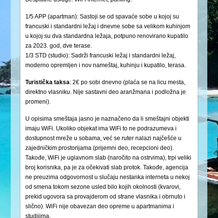
1/5 APP (apartman): Sastoji se od spavaće sobe u kojoj su
francuski i standardni ležaj i dnevne sobe sa velikom kuhinjom
u kojoj su dva standardna ležaja, potpuno renovirano kupatilo
za 2023. god, dve terase.
1/3 STD (studio): Sadrži francuski ležaj i standardni ležaj,
moderno opremljen i nov nameštaj, kuhinju i kupatilo, terasa.
Turistička
taksa
: 2€ po sobi dnevno (plaća se na licu mesta,
direktno vlasniku. Nije sastavni deo aranžmana i podložna je
promeni).
U opisima smeštaja jasno je naznačeno da li smeštajni objekti
imaju WiFi. Ukoliko objekat ima WiFi to ne podrazumeva i
dostupnost mreže u sobama, već se ruter nalazi najčešće u
zajedničkim prostorijama (prijemni deo, recepcioni deo).
Takođe, WiFi je uglavnom slab (naročito na ostrvima), trpi veliki
broj korisnika, pa je za očekivati slab protok. Takođe, agencija
ne preuzima odgovornost u slučaju nestanka interneta u nekoj
od smena tokom sezone usled bilo kojih okolnosti (kvarovi,
prekid ugovora sa provajderom od strane vlasnika i obrnuto i
slično). WiFi nije obavezan deo opreme u apartmanima i
studijima.