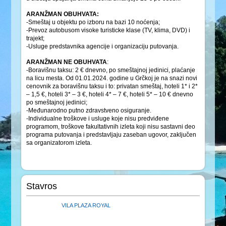
ARANŽMAN OBUHVATA:
-Smeštaj u objektu po izboru na bazi 10 noćenja;
-Prevoz autobusom visoke turisticke klase (TV, klima, DVD) i
trajekt;
-Usluge predstavnika agencije i organizaciju putovanja.
ARANŽMAN NE OBUHVATA
:
-Boravišnu taksu: 2 € dnevno, po smeštajnoj jedinici, plaćanje
na licu mesta. Od 01.01.2024. godine u Grčkoj je na snazi novi
cenovnik za boravišnu taksu i to: privatan smeštaj, hoteli 1* i 2*
– 1,5 €, hoteli 3* – 3 €, hoteli 4* – 7 €, hoteli 5* – 10 € dnevno
po smeštajnoj jedinici;
-Međunarodno putno zdravstveno osiguranje.
-Individualne troškove i usluge koje nisu predviđene
programom, troškove fakultativnih izleta koji nisu sastavni deo
programa putovanja i predstavljaju zaseban ugovor, zaključen
sa organizatorom izleta.
Stavros
VILA PLAZA ROYAL