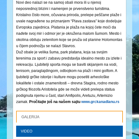
Novi deo nalazi se na samoj obali mora ili u njenoj
neposrednoj blizini i namenjen je prvenstveno turistima.
Kristalno čisto more, očuvana priroda, prelepe peščane plaže i
uvale nagrađene su priznanjem “Plava zastava” koje dodeljuje
Evropska zajednica. Platania je plaža na kojoj ćete moći da
nađete svoj mir i odmor jer je okružena malom šumom. Mesto i
okolina obiluju zelenilom koje se pruža od planine Holomontas
u čijem podnožju se nalazi Stavros.
Duž obale je velika šuma, park platana, koja sa svojim
terenima za sport i zabavu predstavlja idealno mesto za izlete i
rekreaciju. Ljubitelji sporta mogu se baviti skijanjem na vodi,
tenisom, paraglajdingom, odbojkom na plaži i mini golfom. A
ljubitelji grčke istorije i kulture mogu posetiti arheološke
lokalitete i ostale znamenitosti – drevna Stagira, rodno mesto
grčkog filozofa Aristotela gde se može videti prelepa statua
podignuta njemu u čast, stari Amfipolis, Aretuzu, Artemizio
zamak.
Pročitajte još na našem sajtu
www.grckanadlanu.rs
GALERIJA
VIDEO