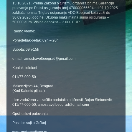
15.10.2021. Prema Zakonu o turizmu organizator ima Garanciju
putovanja po Polisi osiguranja broj 470000065694 od 01.10.2025.
zaključenom sa Triglav osiguranje ADO Beograd koja važi do
30.09.2026. godine. Ukupna maksimalna suma osiguranja –
50.000 eura. Visina depozita – 2.000 EUR.
Radno vreme:
Ponedeljak-petak: 09h – 20h
Subota: 09h-15h
e-mail: amostravelbeograd@gmail.com
Kontakt telefoni:
011/77-000-50
Makenzijeva 44, Beograd
(Kod Kalenić pijace)
Lice zaduženo za zaštitu podataka o ličnosti: Bojan Stefanović,
011/77-000-50, amostravelbeograd@gmail.com
Opšti uslovi putovanja
Posetite sajt o Grčkoj:
www.grckanadlanu.rs