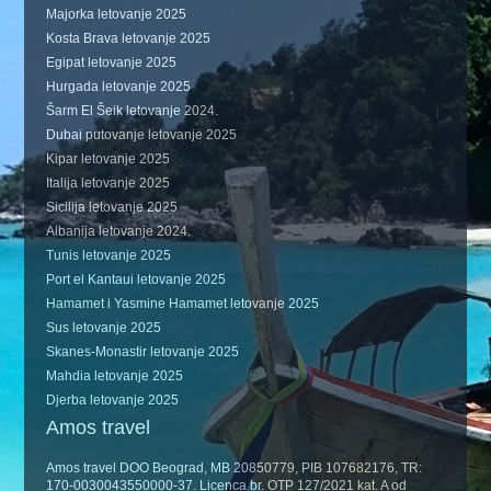
Majorka letovanje 2025
Kosta Brava letovanje 2025
Egipat letovanje 2025
Hurgada letovanje 2025
Šarm El Šeik letovanje 2024.
Dubai putovanje letovanje 2025
Kipar letovanje 2025
Italija letovanje 2025
Sicilija letovanje 2025
Albanija letovanje 2024.
Tunis letovanje 2025
Port el Kantaui letovanje 2025
Hamamet i Yasmine Hamamet letovanje 2025
Sus letovanje 2025
Skanes-Monastir letovanje 2025
Mahdia letovanje 2025
Djerba letovanje 2025
Amos travel
Amos travel DOO Beograd, MB 20850779, PIB 107682176, TR:
170-0030043550000-37. Licenca br. OTP 127/2021 kat. A od