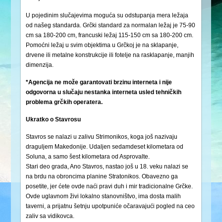
U pojedinim slučajevima moguća su odstupanja mera ležaja
od našeg standarda. Grčki standard za normalan ležaj je 75-90
cm sa 180-200 cm, francuski ležaj 115-150 cm sa 180-200 cm.
Pomoćni ležaj u svim objektima u Grčkoj je na sklapanje,
drvene ili metalne konstrukcije ili fotelje na rasklapanje, manjih
dimenzija.
*Agencija ne može garantovati brzinu interneta i nije
odgovorna u slučaju nestanka interneta usled tehničkih
problema grčkih operatera.
Ukratko o Stavrosu
Stavros se nalazi u zalivu Strimonikos, koga još nazivaju
draguljem Makedonije. Udaljen sedamdeset kilometara od
Soluna, a samo šest kilometara od Asprovalte.
Stari deo grada, Ano Stavros, nastao još u 18. veku nalazi se
na brdu na obroncima planine Stratonikos. Obavezno ga
posetite, jer ćete ovde naći pravi duh i mir tradicionalne Grčke.
Ovde uglavnom živi lokalno stanovništvo, ima dosta malih
taverni, a prijatnu šetnju upotpuniće očaravajući pogled na ceo
zaliv sa vidikovca.