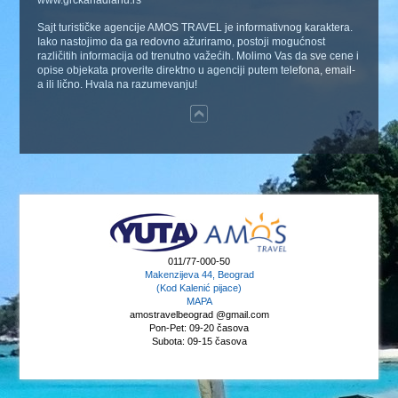
Sajt turističke agencije AMOS TRAVEL je informativnog karaktera.
Iako nastojimo da ga redovno ažuriramo, postoji mogućnost
različitih informacija od trenutno važećih. Molimo Vas da sve cene i
opise objekata proverite direktno u agenciji putem telefona, email-
a ili lično. Hvala na razumevanju!
011/77-000-50
Makenzijeva 44, Beograd
(Kod Kalenić pijace)
MAPA
amostravelbeograd @gmail.com
Pon-Pet: 09-20 časova
Subota: 09-15 časova