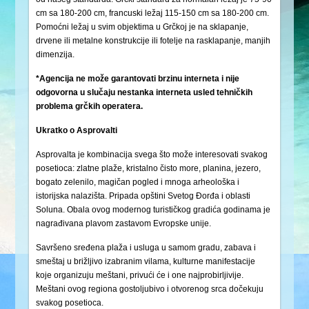
cm sa 180-200 cm, francuski ležaj 115-150 cm sa 180-200 cm.
Pomoćni ležaj u svim objektima u Grčkoj je na sklapanje,
drvene ili metalne konstrukcije ili fotelje na rasklapanje, manjih
dimenzija.
*Agencija ne može garantovati brzinu interneta i nije
odgovorna u slučaju nestanka interneta usled tehničkih
problema grčkih operatera.
Ukratko o Asprovalti
Asprovalta je kombinacija svega što može interesovati svakog
posetioca: zlatne plaže, kristalno čisto more, planina, jezero,
bogato zelenilo, magičan pogled i mnoga arheološka i
istorijska nalazišta. Pripada opštini Svetog Đorđa i oblasti
Soluna. Obala ovog modernog turističkog gradića godinama je
nagrađivana plavom zastavom Evropske unije.
Savršeno sređena plaža i usluga u samom gradu, zabava i
smeštaj u brižljivo izabranim vilama, kulturne manifestacije
koje organizuju meštani, privući će i one najprobirljivije.
Meštani ovog regiona gostoljubivo i otvorenog srca dočekuju
svakog posetioca.