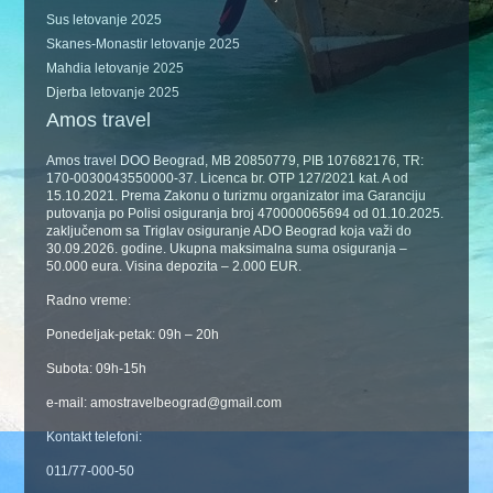
Sus letovanje 2025
Skanes-Monastir letovanje 2025
Mahdia letovanje 2025
Djerba letovanje 2025
Amos travel
Amos travel DOO Beograd, MB 20850779, PIB 107682176, TR:
170-0030043550000-37. Licenca br. OTP 127/2021 kat. A od
15.10.2021. Prema Zakonu o turizmu organizator ima Garanciju
putovanja po Polisi osiguranja broj 470000065694 od 01.10.2025.
zaključenom sa Triglav osiguranje ADO Beograd koja važi do
30.09.2026. godine. Ukupna maksimalna suma osiguranja –
50.000 eura. Visina depozita – 2.000 EUR.
Radno vreme:
Ponedeljak-petak: 09h – 20h
Subota: 09h-15h
e-mail: amostravelbeograd@gmail.com
Kontakt telefoni:
011/77-000-50