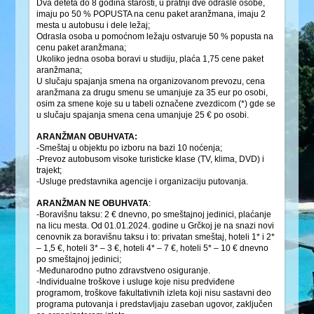
Dva deteta do 8 godina starosti, u pratnji dve odrasle osobe,
imaju po 50 % POPUSTA na cenu paket aranžmana, imaju 2
mesta u autobusu i dele ležaj;
Odrasla osoba u pomoćnom ležaju ostvaruje 50 % popusta na
cenu paket aranžmana;
Ukoliko jedna osoba boravi u studiju, plaća 1,75 cene paket
aranžmana;
U slučaju spajanja smena na organizovanom prevozu, cena
aranžmana za drugu smenu se umanjuje za 35 eur po osobi,
osim za smene koje su u tabeli označene zvezdicom (*) gde se
u slučaju spajanja smena cena umanjuje 25 € po osobi.
ARANŽMAN OBUHVATA:
-Smeštaj u objektu po izboru na bazi 10 noćenja;
-Prevoz autobusom visoke turisticke klase (TV, klima, DVD) i
trajekt;
-Usluge predstavnika agencije i organizaciju putovanja.
ARANŽMAN NE OBUHVATA
:
-Boravišnu taksu: 2 € dnevno, po smeštajnoj jedinici, plaćanje
na licu mesta. Od 01.01.2024. godine u Grčkoj je na snazi novi
cenovnik za boravišnu taksu i to: privatan smeštaj, hoteli 1* i 2*
– 1,5 €, hoteli 3* – 3 €, hoteli 4* – 7 €, hoteli 5* – 10 € dnevno
po smeštajnoj jedinici;
-Međunarodno putno zdravstveno osiguranje.
-Individualne troškove i usluge koje nisu predviđene
programom, troškove fakultativnih izleta koji nisu sastavni deo
programa putovanja i predstavljaju zaseban ugovor, zaključen