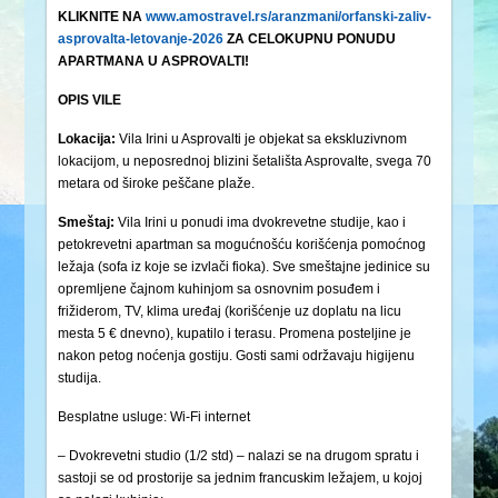
KLIKNITE NA
www.amostravel.rs/aranzmani/orfanski-zaliv-
asprovalta-letovanje-2026
ZA CELOKUPNU PONUDU
APARTMANA U ASPROVALTI!
OPIS VILE
Lokacija:
Vila Irini u Asprovalti je objekat sa ekskluzivnom
lokacijom, u neposrednoj blizini šetališta Asprovalte, svega 70
metara od široke peščane plaže.
Smeštaj:
Vila Irini u ponudi ima dvokrevetne studije, kao i
petokrevetni apartman sa mogućnošću korišćenja pomoćnog
ležaja (sofa iz koje se izvlači fioka). Sve smeštajne jedinice su
opremljene čajnom kuhinjom sa osnovnim posuđem i
frižiderom, TV, klima uređaj (korišćenje uz doplatu na licu
mesta 5 € dnevno), kupatilo i terasu. Promena posteljine je
nakon petog noćenja gostiju. Gosti sami održavaju higijenu
studija.
Besplatne usluge: Wi-Fi internet
– Dvokrevetni studio (1/2 std) – nalazi se na drugom spratu i
sastoji se od prostorije sa jednim francuskim ležajem, u kojoj