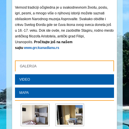
Vernost tradiciji očigledna je u svakodnevnom životu, poslu,
igri, pesmi, a mnogo više o njihovoj istoriji možete saznati
obilaskom Narodnog muzeja Asprovalte. Svakako obiđite i
crkvu Svetog Đorđa gde se čuva ikona ovog sveca doneta još
u 16.-17. veku. Dok ste ovde, ne zaobiđite Stagiru, rodno mesto
antičkog filozofa Aristotela, antički grad Filipi,
Uranopolis.
Pročitajte još na našem
sajtu
www.grckanadlanu.rs
GALERIJA
VIDEO
MAPA