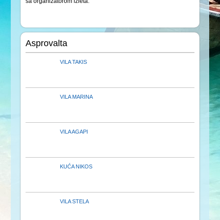
sa organizatorom izleta.
Asprovalta
VILA TAKIS
VILA MARINA
VILA AGAPI
KUĆA NIKOS
VILA STELA