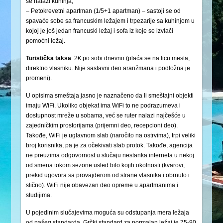
se nalazi kuhinja;
– Petokrevetni apartman (1/5+1 apartman) – sastoji se od
spavaće sobe sa francuskim ležajem i trpezarije sa kuhinjom u
kojoj je još jedan francuski ležaj i sofa iz koje se izvlači
pomoćni ležaj.
Turistička
taksa
: 2€ po sobi dnevno (plaća se na licu mesta,
direktno vlasniku. Nije sastavni deo aranžmana i podložna je
promeni).
U opisima smeštaja jasno je naznačeno da li smeštajni objekti
imaju WiFi. Ukoliko objekat ima WiFi to ne podrazumeva i
dostupnost mreže u sobama, već se ruter nalazi najčešće u
zajedničkim prostorijama (prijemni deo, recepcioni deo).
Takođe, WiFi je uglavnom slab (naročito na ostrvima), trpi veliki
broj korisnika, pa je za očekivati slab protok. Takođe, agencija
ne preuzima odgovornost u slučaju nestanka interneta u nekoj
od smena tokom sezone usled bilo kojih okolnosti (kvarovi,
prekid ugovora sa provajderom od strane vlasnika i obrnuto i
slično). WiFi nije obavezan deo opreme u apartmanima i
studijima.
U pojedinim slučajevima moguća su odstupanja mera ležaja
od našeg standarda. Grčki standard za normalan ležaj je 75-90