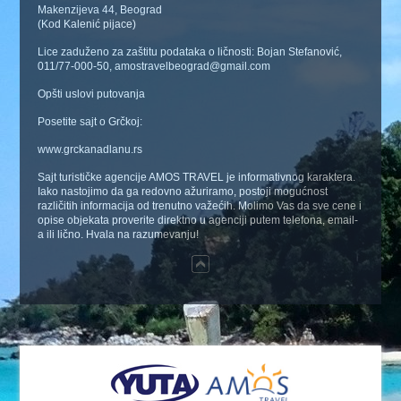
Makenzijeva 44, Beograd
(Kod Kalenić pijace)
Lice zaduženo za zaštitu podataka o ličnosti: Bojan Stefanović,
011/77-000-50, amostravelbeograd@gmail.com
Opšti uslovi putovanja
Posetite sajt o Grčkoj:
www.grckanadlanu.rs
Sajt turističke agencije AMOS TRAVEL je informativnog karaktera.
Iako nastojimo da ga redovno ažuriramo, postoji mogućnost
različitih informacija od trenutno važećih. Molimo Vas da sve cene i
opise objekata proverite direktno u agenciji putem telefona, email-
a ili lično. Hvala na razumevanju!