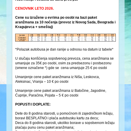
CENOVNIK LETO 2026.
Cene su izražene u evrima po osobi na bazi paket
aranžmana za 10 noćenja (prevoz iz Novog Sada, Beograda i
Kragujevca + smeštaj)
*Polazak autobusa je dan ranije u odnosu na datum iz tabele*
U slučaju korišćenja sopstvenog prevoza, cena aranžmana se
umanjuje za 35€ po osobi, osim za predsezonu i postsezonu
(smene označene *) gde se cena umanjuje 25 € po osobi
Umanjenje cene paket aranžmana iz Niša, Leskovca,
Aleksinac, Vranja – 10 € po osobi
Umanjenje cene paket aranžmana iz Batočine, Jagodine,
Ćuprije, Paraćina, Pojata – 5 € po osobi
POPUSTI I DOPLATE:
Dete do 8 godina starosti, u pomoćnom ili zajedničkom ležaju,
boravi BESPLATNO i plaća autobusku kartu za decu;
Deca do 8 godina starosti, ukoliko borave u sopstvenom ležaju
plaćaju punu cenu paket aranžmana;