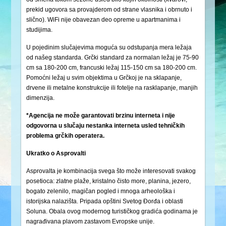
prekid ugovora sa provajderom od strane vlasnika i obrnuto i
slično). WiFi nije obavezan deo opreme u apartmanima i
studijima.
U pojedinim slučajevima moguća su odstupanja mera ležaja
od našeg standarda. Grčki standard za normalan ležaj je 75-90
cm sa 180-200 cm, francuski ležaj 115-150 cm sa 180-200 cm.
Pomoćni ležaj u svim objektima u Grčkoj je na sklapanje,
drvene ili metalne konstrukcije ili fotelje na rasklapanje, manjih
dimenzija.
*Agencija ne može garantovati brzinu interneta i nije
odgovorna u slučaju nestanka interneta usled tehničkih
problema grčkih operatera.
Ukratko o Asprovalti
Asprovalta je kombinacija svega što može interesovati svakog
posetioca: zlatne plaže, kristalno čisto more, planina, jezero,
bogato zelenilo, magičan pogled i mnoga arheološka i
istorijska nalazišta. Pripada opštini Svetog Đorđa i oblasti
Soluna. Obala ovog modernog turističkog gradića godinama je
nagrađivana plavom zastavom Evropske unije.