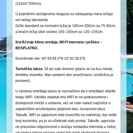
(110cm*200cm).
U pojedinim slučajevima moguća su odstupanja mera ležaja
od našeg standarda.
Grčki standard za normalni ležaj je 185cm-200cm sa 75-90cm,
a bračni ležaj (dve osobe) 185–200cm sa 120–155cm.
Korišćenje klima uređaja, WI-FI interneta i peškira –
BESPLATNO.
Koordinate vile: 40°43’09.3″N 23°42’26.0″E
Turistička
taksa
: 2€ po sobi dnevno (plaća se na licu mesta,
direktno vlasniku. Nije sastavni deo aranžmana i podložna je
promeni).
U opisima smeštaja jasno je naznačeno da li smeštajni objekti
imaju WiFi. Ukoliko objekat ima WiFi to ne podrazumeva i
dostupnost mreže u sobama, već se ruter nalazi najčešće u
zajedničkim prostorijama (prijemni deo, recepcioni deo).
Takođe, WiFi je uglavnom slab (naročito na ostrvima), trpi veliki
broj korisnika, pa je za očekivati slab protok. Takođe, agencija
ne preuzima odgovornost u slučaju nestanka interneta u nekoj
od smena tokom sezone usled bilo kojih okolnosti (kvarovi,