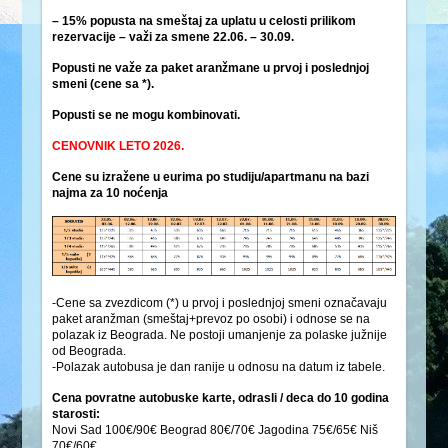
– 15% popusta na smeštaj za uplatu u celosti prilikom
rezervacije – važi za smene 22.06. – 30.09.
Popusti ne važe za paket aranžmane u prvoj i poslednjoj
smeni (cene sa *).
Popusti se ne mogu kombinovati.
CENOVNIK LETO 2026.
Cene su izražene u eurima po studiju/apartmanu na bazi
najma za 10 noćenja
-Cene sa zvezdicom (*) u prvoj i poslednjoj smeni označavaju
paket aranžman (smeštaj+prevoz po osobi) i odnose se na
polazak iz Beograda. Ne postoji umanjenje za polaske južnije
od Beograda.
-Polazak autobusa je dan ranije u odnosu na datum iz tabele.
Cena povratne autobuske karte, odrasli / deca do 10 godina
starosti:
Novi Sad 100€/90€ Beograd 80€/70€ Jagodina 75€/65€ Niš
70€/60€