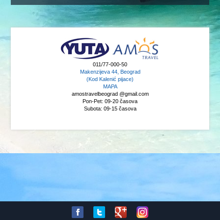
011/77-000-50
Makenzijeva 44, Beograd
(Kod Kalenić pijace)
MAPA
amostravelbeograd @gmail.com
Pon-Pet: 09-20 časova
Subota: 09-15 časova