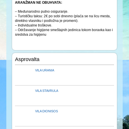
ARANŽMAN NE OBUHVATA:
– Međunarodno putno osiguranje.
– Turističku taksu: 2€ po sobi dnevno (plaća se na licu mesta,
direktno vlasniku i podložna je promeni).
– Individualne troškove.
– Održavanje higijene smeštajnih jedinica tokom boravka kao i
sredstva za higijenu
Asprovalta
VILA URANIA
VILA STAVRULA
VILA DIONISOS