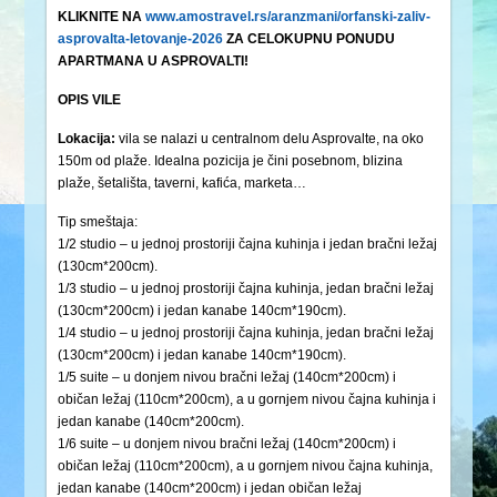
KLIKNITE NA
www.amostravel.rs/aranzmani/orfanski-zaliv-
asprovalta-letovanje-2026
ZA CELOKUPNU PONUDU
APARTMANA U ASPROVALTI!
OPIS VILE
Lokacija:
vila se nalazi u centralnom delu Asprovalte, na oko
150m od plaže. Idealna pozicija je čini posebnom, blizina
plaže, šetališta, taverni, kafića, marketa…
Tip smeštaja:
1/2 studio – u jednoj prostoriji čajna kuhinja i jedan bračni ležaj
(130cm*200cm).
1/3 studio – u jednoj prostoriji čajna kuhinja, jedan bračni ležaj
(130cm*200cm) i jedan kanabe 140cm*190cm).
1/4 studio – u jednoj prostoriji čajna kuhinja, jedan bračni ležaj
(130cm*200cm) i jedan kanabe 140cm*190cm).
1/5 suite – u donjem nivou bračni ležaj (140cm*200cm) i
običan ležaj (110cm*200cm), a u gornjem nivou čajna kuhinja i
jedan kanabe (140cm*200cm).
1/6 suite – u donjem nivou bračni ležaj (140cm*200cm) i
običan ležaj (110cm*200cm), a u gornjem nivou čajna kuhinja,
jedan kanabe (140cm*200cm) i jedan običan ležaj