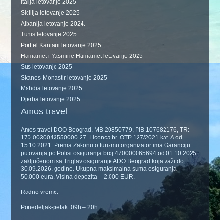
Italija letovanje 2025
Sicilija letovanje 2025
Albanija letovanje 2024.
Tunis letovanje 2025
Port el Kantaui letovanje 2025
Hamamet i Yasmine Hamamet letovanje 2025
Sus letovanje 2025
Skanes-Monastir letovanje 2025
Mahdia letovanje 2025
Djerba letovanje 2025
Amos travel
Amos travel DOO Beograd, MB 20850779, PIB 107682176, TR:
170-0030043550000-37. Licenca br. OTP 127/2021 kat. A od
15.10.2021. Prema Zakonu o turizmu organizator ima Garanciju
putovanja po Polisi osiguranja broj 470000065694 od 01.10.2025.
zaključenom sa Triglav osiguranje ADO Beograd koja važi do
30.09.2026. godine. Ukupna maksimalna suma osiguranja –
50.000 eura. Visina depozita – 2.000 EUR.
Radno vreme:
Ponedeljak-petak: 09h – 20h