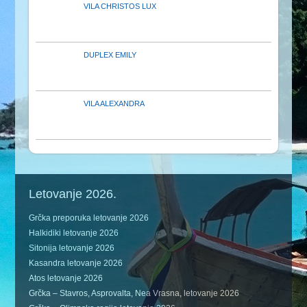
VILA CHRISTOS LUX
DUPLEX EMILY
VILA ALEXANDRA
Letovanje 2026.
Grčka preporuka letovanje 2026
Halkidiki letovanje 2026
Sitonija letovanje 2026
Kasandra letovanje 2026
Atos letovanje 2026
Grčka – Stavros, Asprovalta, Nea Vrasna, letovanje 2026