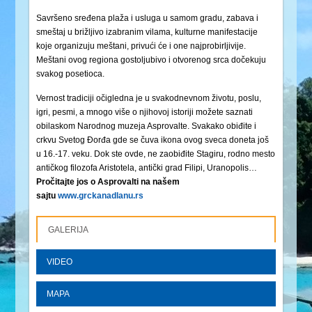
Savršeno sređena plaža i usluga u samom gradu, zabava i
smeštaj u brižljivo izabranim vilama, kulturne manifestacije
koje organizuju meštani, privući će i one najprobirljivije.
Meštani ovog regiona gostoljubivo i otvorenog srca dočekuju
svakog posetioca.
Vernost tradiciji očigledna je u svakodnevnom životu, poslu,
igri, pesmi, a mnogo više o njihovoj istoriji možete saznati
obilaskom Narodnog muzeja Asprovalte. Svakako obiđite i
crkvu Svetog Đorđa gde se čuva ikona ovog sveca doneta još
u 16.-17. veku. Dok ste ovde, ne zaobiđite Stagiru, rodno mesto
antičkog filozofa Aristotela, antički grad Filipi, Uranopolis…
Pročitajte jos o Asprovalti na našem
sajtu
www.grckanadlanu.rs
GALERIJA
VIDEO
MAPA