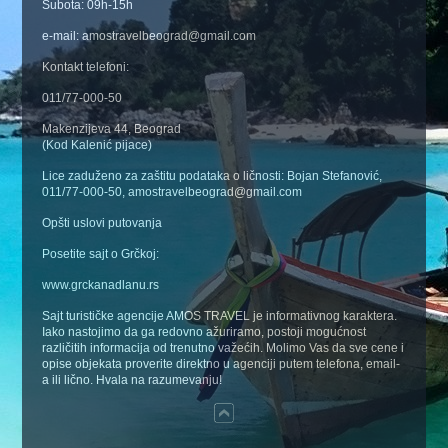
Subota: 09h-15h
e-mail: amostravelbeograd@gmail.com
Kontakt telefoni:
011/77-000-50
Makenzijeva 44, Beograd
(Kod Kalenić pijace)
Lice zaduženo za zaštitu podataka o ličnosti: Bojan Stefanović,
011/77-000-50, amostravelbeograd@gmail.com
Opšti uslovi putovanja
Posetite sajt o Grčkoj:
www.grckanadlanu.rs
Sajt turističke agencije AMOS TRAVEL je informativnog karaktera.
Iako nastojimo da ga redovno ažuriramo, postoji mogućnost
različitih informacija od trenutno važećih. Molimo Vas da sve cene i
opise objekata proverite direktno u agenciji putem telefona, email-
a ili lično. Hvala na razumevanju!