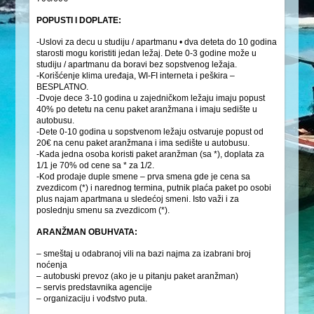
POPUSTI I DOPLATE:
-Uslovi za decu u studiju / apartmanu • dva deteta do 10 godina
starosti mogu koristiti jedan ležaj. Dete 0-3 godine može u
studiju / apartmanu da boravi bez sopstvenog ležaja.
-Korišćenje klima uređaja, WI-FI interneta i peškira –
BESPLATNO.
-Dvoje dece 3-10 godina u zajedničkom ležaju imaju popust
40% po detetu na cenu paket aranžmana i imaju sedište u
autobusu.
-Dete 0-10 godina u sopstvenom ležaju ostvaruje popust od
20€ na cenu paket aranžmana i ima sedište u autobusu.
-Kada jedna osoba koristi paket aranžman (sa *), doplata za
1/1 je 70% od cene sa * za 1/2.
-Kod prodaje duple smene – prva smena gde je cena sa
zvezdicom (*) i narednog termina, putnik plaća paket po osobi
plus najam apartmana u sledećoj smeni. Isto važi i za
poslednju smenu sa zvezdicom (*).
ARANŽMAN OBUHVATA:
– smeštaj u odabranoj vili na bazi najma za izabrani broj
noćenja
– autobuski prevoz (ako je u pitanju paket aranžman)
– servis predstavnika agencije
– organizaciju i vođstvo puta.