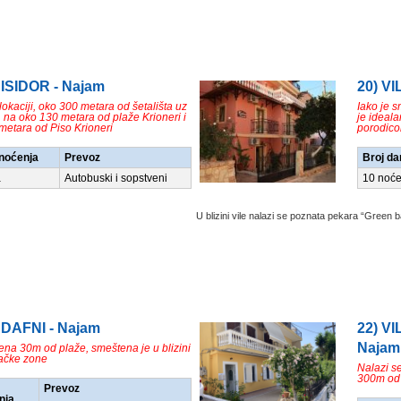
 ISIDOR - Najam
20) V
lokaciji, oko 300 metara od šetališta uz
Iako je 
 na oko 130 metara od plaže Krioneri i
je ideala
metara od Piso Krioneri
porodic
/noćenja
Prevoz
Broj da
a
Autobuski i sopstveni
10 noće
U blizini vile nalazi se poznata pekara “Green b
 DAFNI - Najam
22) V
Najam
jena 30m od plaže, smeštena je u blizini
šačke zone
Nalazi s
300m od p
Prevoz
nja