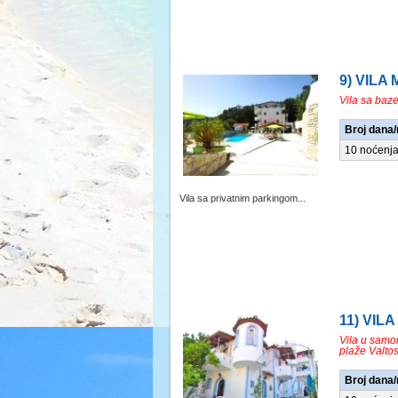
9) VILA 
Vila sa baz
Broj dana
10 noćenj
Vila sa privatnim parkingom...
11) VILA
Vila u samo
plaže Valto
Broj dana