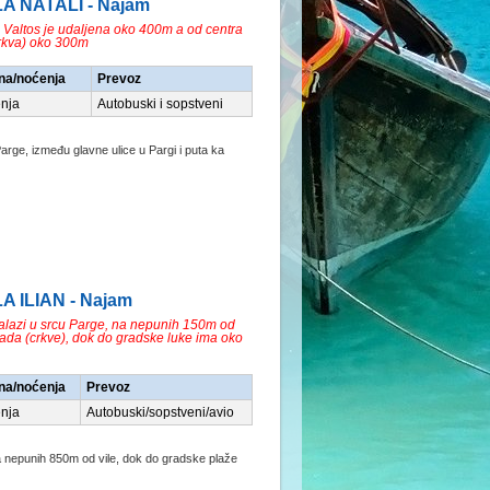
LA NATALI - Najam
 Valtos je udaljena oko 400m a od centra
rkva) oko 300m
na/noćenja
Prevoz
nja
Autobuski i sopstveni
Parge, između glavne ulice u Pargi i puta ka
LA ILIAN - Najam
nalazi u srcu Parge, na nepunih 150m od
rada (crkve), dok do gradske luke ima oko
na/noćenja
Prevoz
nja
Autobuski/sopstveni/avio
 nepunih 850m od vile, dok do gradske plaže