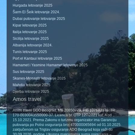
Hurgada letovanje 2025
Šarm El Šeik letovanje 2024.
Dubai putovanje letovanje 2025
Kipar letovanje 2025
Italija letovanje 2025
Sicilija letovanje 2025
Albanija letovanje 2024.
Tunis letovanje 2025
Port el Kantaui letovanje 2025
Hamamet i Yasmine Hamamet letovanje 2025
Sus letovanje 2025
Skanes-Monastir letovanje 2025
Mahdia letovanje 2025
Djerba letovanje 2025
Amos travel
Amos travel DOO Beograd, MB 20850779, PIB 107682176, TR:
170-0030043550000-37. Licenca br. OTP 127/2021 kat. A od
15.10.2021. Prema Zakonu o turizmu organizator ima Garanciju
putovanja po Polisi osiguranja broj 470000065694 od 01.10.2025.
zaključenom sa Triglav osiguranje ADO Beograd koja važi do
30.09.2026. godine. Ukupna maksimalna suma osiguranja –