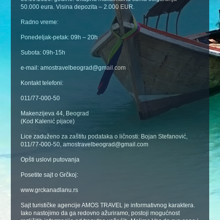
50.000 eura. Visina depozita – 2.000 EUR.
Radno vreme:
Ponedeljak-petak: 09h – 20h
Subota: 09h-15h
e-mail: amostravelbeograd@gmail.com
Kontakt telefoni:
011/77-000-50
Makenzijeva 44, Beograd
(Kod Kalenić pijace)
Lice zaduženo za zaštitu podataka o ličnosti: Bojan Stefanović,
011/77-000-50, amostravelbeograd@gmail.com
Opšti uslovi putovanja
Posetite sajt o Grčkoj:
www.grckanadlanu.rs
Sajt turističke agencije AMOS TRAVEL je informativnog karaktera.
Iako nastojimo da ga redovno ažuriramo, postoji mogućnost