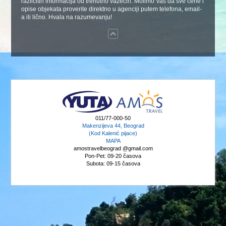
različitih informacija od trenutno važećih. Molimo Vas da sve cene i
opise objekata proverite direktno u agenciji putem telefona, email-
a ili lično. Hvala na razumevanju!
011/77-000-50
Makenzijeva 44, Beograd
(Kod Kalenić pijace)
MAPA
amostravelbeograd @gmail.com
Pon-Pet: 09-20 časova
Subota: 09-15 časova