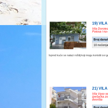
19) VIL
Vila Dorote
Potosa i na
Broj dana
10 noćenj
Ispred kuće se nalazi roštilj koji mogu koristiti svi go
21) VILA
Vila Vaso s
(pešačka zon
dvorišta
Broj dana