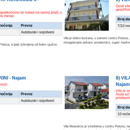
Gosti vil
apart/ho
paikonomu se nalazi na samoj plaži, u
ru mesta
Broj da
/noćenja
Prevoz
7/10 no
a
Autobuski i sopstveni
Vila je dobro locirana, u samom centru Potosa,
mnogobrojne pekare, prodavnice, super marketi, 
 Potosa, a ipak izdvojena od buke i gužve.
IRINI - Najam
8) VI
Najam
zenom
Vila je 
/noćenja
Prevoz
hoda od v
prodavni
a
Autobuski i sopstveni
Broj da
10 noće
Vila Meandros je smeštena u centru Potosa, na 