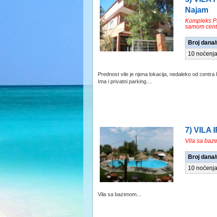
Najam
Kompleks Pa
samom cent
Broj dana
10 noćenj
Prednost vile je njena lokacija, nedaleko od centra
Ima i privatni parking....
7) VILA 
Vila sa ba
Broj dana
10 noćenj
Vila sa bazenom...