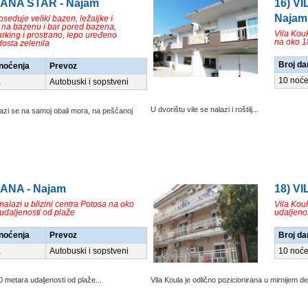
A ANA STAR - Najam
16) V
Najam
eduje veliki bazen, ležaljke i
na bazenu i bar pored bazena,
Vila Kou
rking i prostrano, lepo uređeno
na oko 1
dosta zelenila
Broj da
/noćenja
Prevoz
10 noće
a
Autobuski i sopstveni
U dvorištu vile se nalazi i roštilj...
alazi se na samoj obali mora, na peščanoj
 ANA - Najam
18) V
nalazi u blizini centra Potosa na oko
Vila Kou
udaljenosti od plaže
udaljeno
/noćenja
Prevoz
Broj da
a
Autobuski i sopstveni
10 noće
0 metara udaljenosti od plaže...
Vila Koula je odlično pozicionirana u mirnijem de