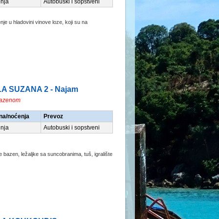
nja
Autobuski i sopstveni
enje u hladovini vinove loze, koji su na
ILA SUZANA 2 - Najam
bazenom
na/noćenja
Prevoz
nja
Autobuski i sopstveni
 bazen, ležaljke sa suncobranima, tuš, igralište