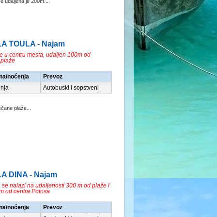
e udaljena je 200m....
ILA TOULA - Najam
je u centru mesta, udaljen 100m od
 plaže
na/noćenja
Prevoz
nja
Autobuski i sopstveni
čane plaže...
LA DINA - Najam
 se nalazi na udaljenosti 300 m od plaže i
m od centra Potosa
na/noćenja
Prevoz