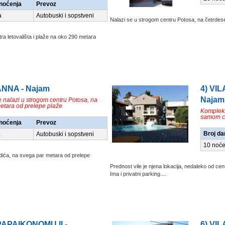
/noćenja
Prevoz
a
Autobuski i sopstveni
Nalazi se u strogom centru Potosa, na četrdese
ra letovališta i plaže na oko 290 metara
ANNA - Najam
4) VI
Najam
e nalazi u strogom centru Potosa, na
etara od prelepe plaže
Kompleks
samom c
/noćenja
Prevoz
Broj da
a
Autobuski i sopstveni
10 noće
adića, na svega par metara od prelepe
Prednost vile je njena lokacija, nedaleko od ce
Ima i privatni parking....
 PAPAIKONOMU II -
6) VIL