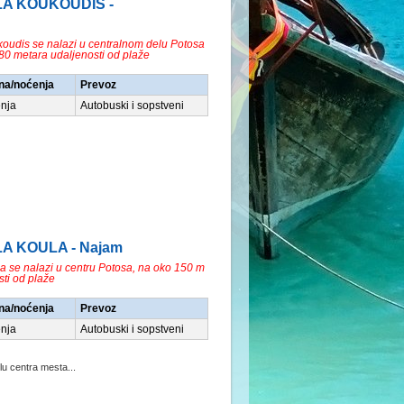
ILA KOUKOUDIS -
koudis se nalazi u centralnom delu Potosa
80 metara udaljenosti od plaže
na/noćenja
Prevoz
nja
Autobuski i sopstveni
ILA KOULA - Najam
la se nalazi u centru Potosa, na oko 150 m
sti od plaže
na/noćenja
Prevoz
nja
Autobuski i sopstveni
lu centra mesta...