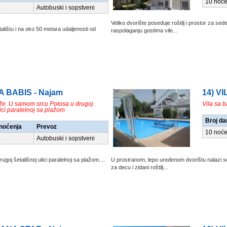
10 noće
a
Autobuski i sopstveni
Veliko dvorište poseduje roštilj i prostor za sed
alištu i na oko 50 metara udaljenosti od
raspolaganju gostima vile...
A BABIS - Najam
14) V
že. U samom srcu Potosa u drugoj
Vila sa 
lici paralelnoj sa plažom
Broj da
/noćenja
Prevoz
10 noće
a
Autobuski i sopstveni
j šetališnoj ulici paralelnoj sa plažom....
U prostranom, lepo uređenom dvorištu nalazi se
za decu i zidani roštilj...