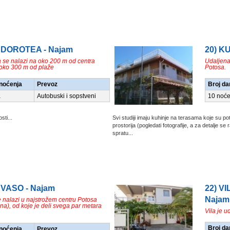
A DOROTEA - Najam
20) K
a se nalazi na oko 200 m od centra
Udaljena
 oko 300 m od plaže
Potosa.
/noćenja
Prevoz
Broj da
a
Autobuski i sopstveni
10 noće
sti...
Svi studiji imaju kuhinje na terasama koje su 
prostorija (pogledati fotografije, a za detalje se 
spratu...
 VASO - Najam
22) V
Najam
e nalazi u najstrožem centru Potosa
a), od koje je deli svega par metara
Vila je 
Broj da
/noćenja
Prevoz