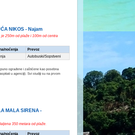
UĆA NIKOS - Najam
 je 250m od plaže i 100m od centra
na/noćenja
Prevoz
nja
Autobuski/Sopstveni
potpuno ograđene i zaštićene kao posebna
raspitati u agenciji). Svi studiji su na prvom
ILA MALA SIRENA -
udaljena 350 metara od plaže.
na/noćenja
Prevoz