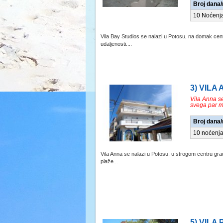
Broj dana
10 Noćenj
Vila Bay Studios se nalazi u Potosu, na domak cent
udaljenosti....
3) VILA 
Vila Anna s
svega par m
Broj dana
10 noćenj
Vila Anna se nalazi u Potosu, u strogom centru gr
plaže...
5) VILA