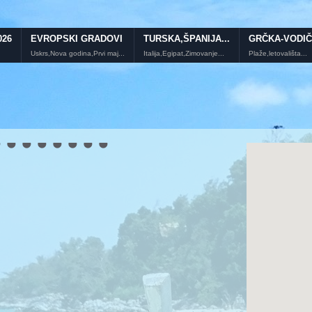
026
EVROPSKI GRADOVI
TURSKA,ŠPANIJA...
GRČKA-VODIČ
Uskrs,Nova godina,Prvi maj...
Italija,Egipat,Zimovanje...
Plaže,letovališta...
Tasos letovanje 2026.