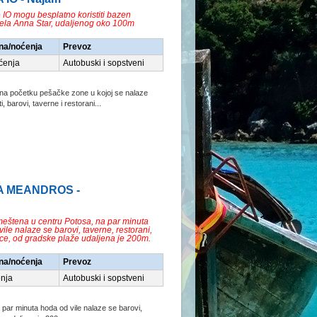
e IO mogu besplatno koristiti bazen
tela Anna Star, udaljenog oko 100m
na/noćenja
Prevoz
ćenja
Autobuski i sopstveni
 na početku pešačke zone u kojoj se nalaze
barovi, taverne i restorani...
LA MEANDROS -
smeštena u centru Potosa, na par minuta
ile nalaze se barovi, taverne, restorani,
ce, od gradske plaže udaljena je 200m.
na/noćenja
Prevoz
nja
Autobuski i sopstveni
par minuta hoda od vile nalaze se barovi,