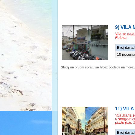
9) VILA
Vila se nala
Potosa
Broj dana
10 noćenj
Studiji na prvom spratu sa ili bez pogleda na more..
11) VILA
Vila Maria se
u strogom c
plaže (oko 
Broj dana