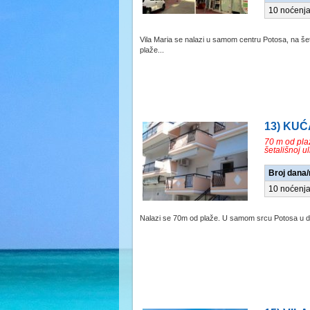
10 noćenj
Vila Maria se nalazi u samom centru Potosa, na šet
plaže...
13) KUĆ
70 m od pla
šetališnoj u
Broj dana
10 noćenj
Nalazi se 70m od plaže. U samom srcu Potosa u drugo