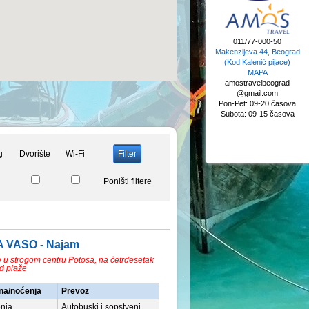
011/77-000-50
Makenzijeva 44, Beograd
(Kod Kalenić pijace)
MAPA
amostravelbeograd
@gmail.com
Pon-Pet: 09-20 časova
Subota: 09-15 časova
g
Dvorište
Wi-Fi
Poništi filtere
LA VASO - Najam
e u strogom centru Potosa, na četrdesetak
d plaže
na/noćenja
Prevoz
nja
Autobuski i sopstveni