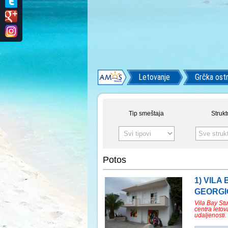
Letovanje
Grčka ostr
Tip smeštaja
Strukt
Sve struk
Potos
1) VILA
GEORGIO
Vila Bay St
centra letov
udaljenosti.