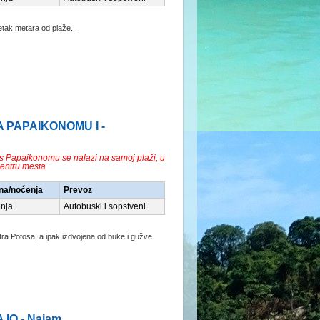
tak metara od plaže...
LA PAPAIKONOMU I -
 Papaikonomu se nalazi na samoj plaži, u
entru mesta
na/noćenja
Prevoz
nja
Autobuski i sopstveni
ntra Potosa, a ipak izdvojena od buke i gužve.
A IO - Najam