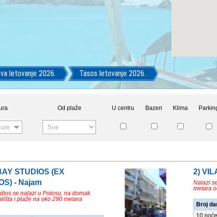
va letovanje 2026.
Tasos letovanje 2026.
ura
Od plaže
U centru
Bazen
Klima
Parkin
ture
 BAY STUDIOS (EX
2) VI
S) - Najam
Nalazi s
metara o
udios se nalazi u Potosu, na domak
ališta i plaže na oko 290 metara
Broj da
10 noće