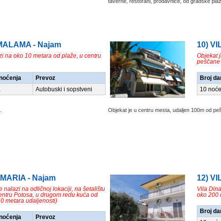
taverne, restorani, prodavnice, od gradske plaž
 MALAMA - Najam
10) V
zi na oko 10 metara od plaže, u centru
Objekat 
peščane
/noćenja
Prevoz
Broj da
a
Autobuski i sopstveni
10 noće
.
Objekat je u centru mesta, udaljen 100m od peš
 MARIA - Najam
12) VI
 nalazi na odličnoj lokaciji, na šetalištu
Vila Dina
entru Potosa, u drugom redu kuća od
oko 200 
50 metara udaljenosti)
Broj da
/noćenja
Prevoz