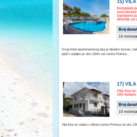
15) VIL
Kompleks pos
suncobrane 
sopstveni pa
dvorište sa 
Broj dana
10 noćenj
Ovaj hotel apartmanskog tipa je idealno lociran, n
plaži i udaljen je oko 100m od centra Potosa...
17) VILA
Vila Ana se 
160 metara 
Broj dana
10 noćenj
Vila Ana se nalazi u blizini centra Potosa na oko 16