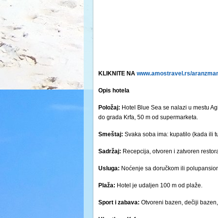
KLIKNITE NA
www.amostravel.rs/aranzmani
Opis hotela
Položaj:
Hotel Blue Sea se nalazi u mestu Agi
do grada Krfa, 50 m od supermarketa.
Smeštaj:
Svaka soba ima: kupatilo (kada ili tuš
Sadržaj:
Recepcija, otvoren i zatvoren restora
Usluga:
Noćenje sa doručkom ili polupansio
Plaža:
Hotel je udaljen 100 m od plaže.
Sport i zabava:
Otvoreni bazen, dečiji bazen, 