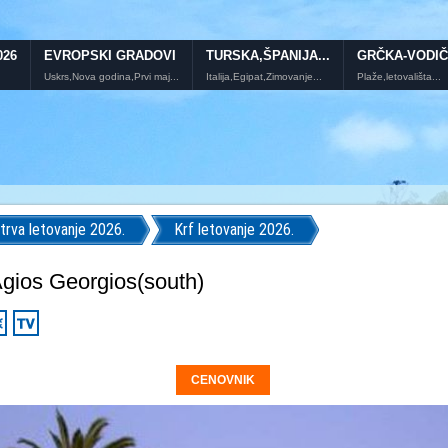
026
EVROPSKI GRADOVI
TURSKA,ŠPANIJA...
GRČKA-VODIČ
Uskrs,Nova godina,Prvi maj...
Italija,Egipat,Zimovanje...
Plaže,letovališta...
trva letovanje 2026.
Krf letovanje 2026.
ios Georgios(south)
CENOVNIK