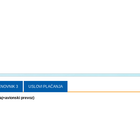
NOVNIK 3
USLOVI PLAĆANJA
aj+avionski prevoz)