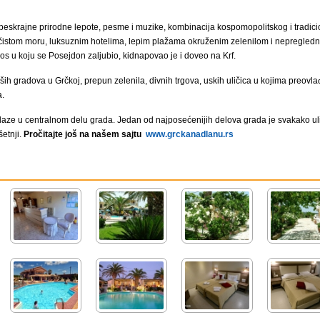
beskrajne prirodne lepote, pesme i muzike, kombinacija kospomopolitskog i tradicio
čistom moru, luksuznim hotelima, lepim plažama okruženim zelenilom i nepregledn
pos u koju se Posejdon zaljubio, kidnapovao je i doveo na Krf.
ših gradova u Grčkoj, prepun zelenila, divnih trgova, uskih uličica u kojima preovl
a.
alaze u centralnom delu grada. Jedan od najposećenijih delova grada je svakako u
šetnji.
Pročitajte još na našem sajtu
www.grckanadlanu.rs