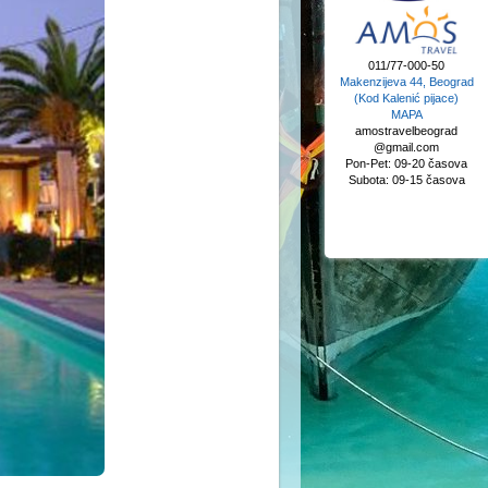
011/77-000-50
Makenzijeva 44, Beograd
(Kod Kalenić pijace)
MAPA
amostravelbeograd
@gmail.com
Pon-Pet: 09-20 časova
Subota: 09-15 časova