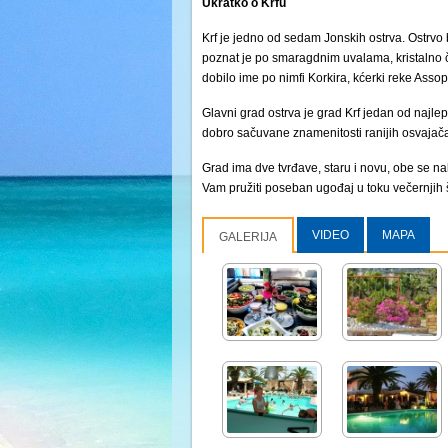
Ukratko o Krfu
Krf je jedno od sedam Jonskih ostrva. Ostrvo 
poznat je po smaragdnim uvalama, kristalno 
dobilo ime po nimfi Korkira, kćerki reke Asso
Glavni grad ostrva je grad Krf jedan od najlep
dobro sačuvane znamenitosti ranijih osvajač
Grad ima dve tvrđave, staru i novu, obe se n
Vam pružiti poseban ugođaj u toku večernjih 
VIDEO
MAPA
GALERIJA