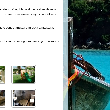
nalnog. Zbog blage klime i velike vlažnosti
im brdima obraslim maslinjacima. Ostrvo je
ađuje venecijanska i engleska arhitektura,
lica Liston sa mnogobrojnim fenjerima koja će