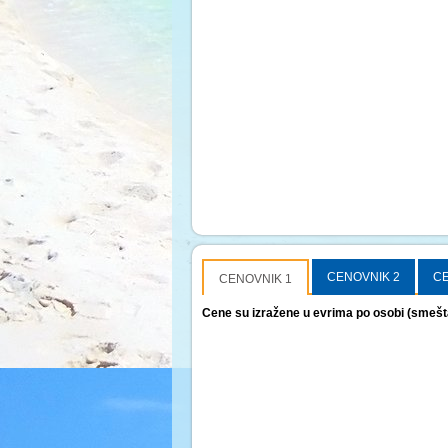
CENOVNIK 2
CE
CENOVNIK 1
Cene su izražene u evrima po osobi (smešt