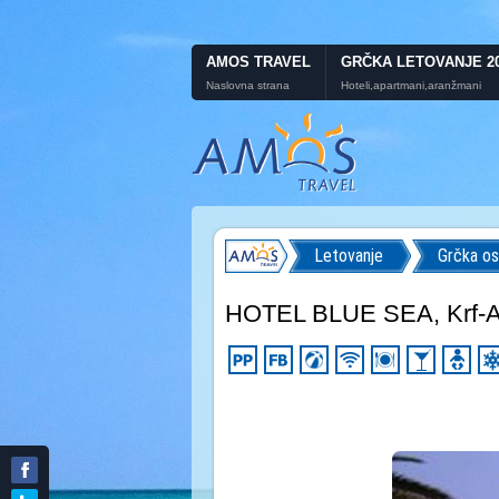
AMOS TRAVEL
GRČKA LETOVANJE 2
Naslovna strana
Hoteli,apartmani,aranžmani
Letovanje
Grčka os
HOTEL BLUE SEA, Krf-Ag