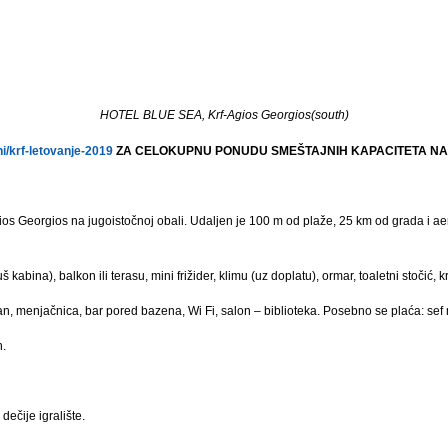
HOTEL BLUE SEA, Krf-Agios Georgios(south)
/krf-letovanje-2019
ZA CELOKUPNU PONUDU SMEŠTAJNIH KAPACITETA NA
os Georgios na jugoistočnoj obali. Udaljen je 100 m od plaže, 25 km od grada i a
 kabina), balkon ili terasu, mini frižider, klimu (uz doplatu), ormar, toaletni stočić, 
n, menjačnica, bar pored bazena, Wi Fi, salon – biblioteka. Posebno se plaća: sef na 
n.
dečije igralište.