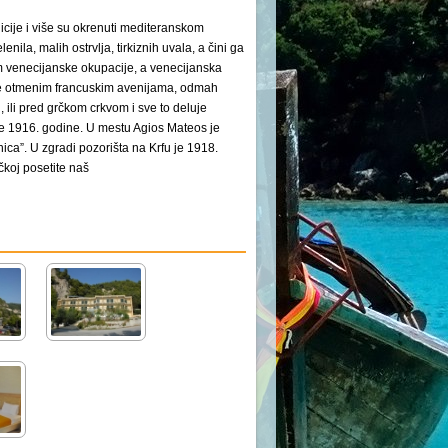
icije i više su okrenuti mediteranskom
ila, malih ostrvlja, tirkiznih uvala, a čini ga
m venecijanske okupacije, a venecijanska
ete otmenim francuskim avenijama, odmah
 ili pred grčkom crkvom i sve to deluje
je 1916. godine. U mestu Agios Mateos je
nica”. U zgradi pozorišta na Krfu je 1918.
čkoj posetite naš