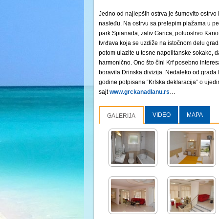
Jedno od najlepših ostrva je šumovito ostrvo 
nasleđu. Na ostrvu sa prelepim plažama u peščan
park Spianada, zaliv Garica, poluostrvo Kano
tvrđava koja se uzdiže na istočnom delu gra
potom ulazite u tesne napolitanske sokake, da
harmonično. Ono što čini Krf posebno interes
boravila Drinska divizija. Nedaleko od grada K
godine potpisana “Krfska deklaracija” o ujedin
sajt
www.grckanadlanu.rs
…
VIDEO
MAPA
GALERIJA