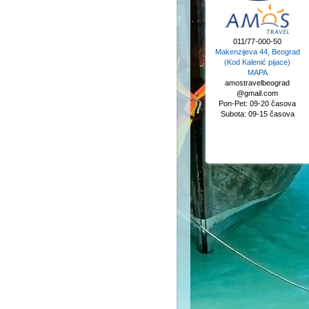
011/77-000-50
Makenzijeva 44, Beograd
(Kod Kalenić pijace)
MAPA
amostravelbeograd
@gmail.com
Pon-Pet: 09-20 časova
Subota: 09-15 časova