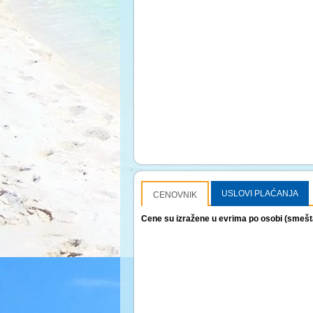
USLOVI PLAĆANJA
CENOVNIK
Cene su izražene u evrima po osobi (smešt