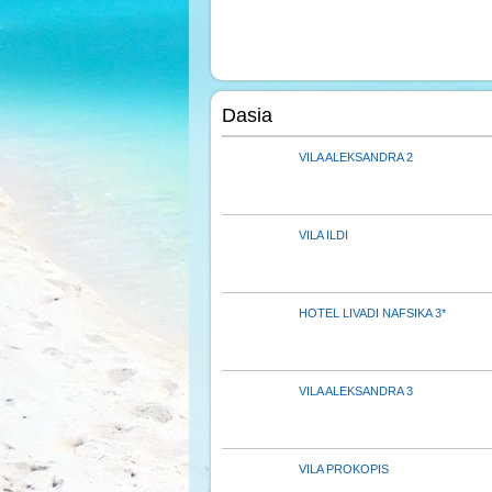
Dasia
VILA ALEKSANDRA 2
VILA ILDI
HOTEL LIVADI NAFSIKA 3*
VILA ALEKSANDRA 3
VILA PROKOPIS