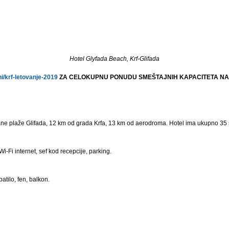
Hotel Glyfada Beach, Krf-Glifada
/krf-letovanje-2019
ZA CELOKUPNU PONUDU SMEŠTAJNIH KAPACITETA NA
ne plaže Glifada, 12 km od grada Krfa, 13 km od aerodroma. Hotel ima ukupno 35
i-Fi internet, sef kod recepcije, parking.
patilo, fen, balkon.