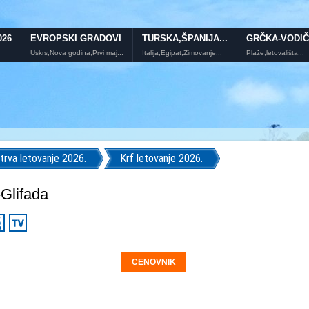
026
EVROPSKI GRADOVI
TURSKA,ŠPANIJA...
GRČKA-VODIČ
Uskrs,Nova godina,Prvi maj...
Italija,Egipat,Zimovanje...
Plaže,letovališta...
trva letovanje 2026.
Krf letovanje 2026.
-Glifada
CENOVNIK