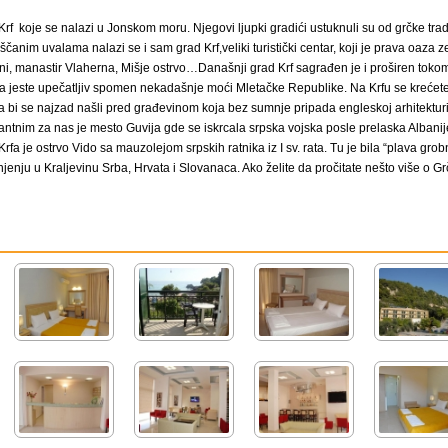
Krf koje se nalazi u Jonskom moru. Njegovi ljupki gradići ustuknuli su od grčke trad
im uvalama nalazi se i sam grad Krf,veliki turistički centar, koji je prava oaza zelen
ni, manastir Vlaherna, Mišje ostrvo…Današnji grad Krf sagrađen je i proširen toko
da jeste upečatljiv spomen nekadašnje moći Mletačke Republike. Na Krfu se kreć
 bi se najzad našli pred građevinom koja bez sumnje pripada engleskoj arhitekturi,
antnim za nas je mesto Guvija gde se iskrcala srpska vojska posle prelaska Albani
rfa je ostrvo Vido sa mauzolejom srpskih ratnika iz I sv. rata. Tu je bila “plava grob
jenju u Kraljevinu Srba, Hrvata i Slovanaca. Ako želite da pročitate nešto više o Gr