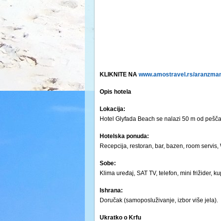
KLIKNITE NA
www.amostravel.rs/aranzmani
Opis hotela
Lokacija:
Hotel Glyfada Beach se nalazi 50 m od pešča
Hotelska ponuda:
Recepcija, restoran, bar, bazen, room servis, W
Sobe:
Klima uređaj, SAT TV, telefon, mini frižider, ku
Ishrana:
Doručak (samoposluživanje, izbor više jela).
Ukratko o Krfu