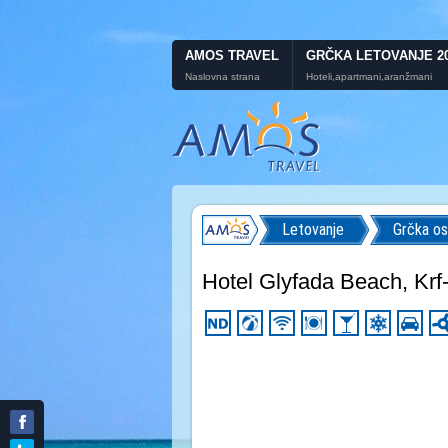
AMOS TRAVEL
GRČKA LETOVANJE 2
Naslovna strana
Hoteli,apartmani,aranžmani
Letovanje
Grčka os
Hotel Glyfada Beach, Krf