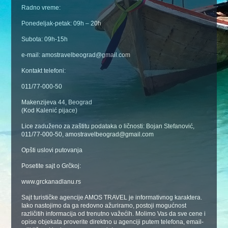
Radno vreme:
Ponedeljak-petak: 09h – 20h
Subota: 09h-15h
e-mail: amostravelbeograd@gmail.com
Kontakt telefoni:
011/77-000-50
Makenzijeva 44, Beograd
(Kod Kalenić pijace)
Lice zaduženo za zaštitu podataka o ličnosti: Bojan Stefanović,
011/77-000-50, amostravelbeograd@gmail.com
Opšti uslovi putovanja
Posetite sajt o Grčkoj:
www.grckanadlanu.rs
Sajt turističke agencije AMOS TRAVEL je informativnog karaktera.
Iako nastojimo da ga redovno ažuriramo, postoji mogućnost
različitih informacija od trenutno važećih. Molimo Vas da sve cene i
opise objekata proverite direktno u agenciji putem telefona, email-