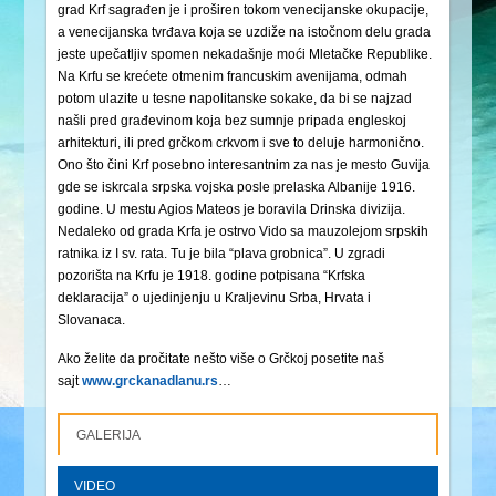
grad Krf sagrađen je i proširen tokom venecijanske okupacije,
a venecijanska tvrđava koja se uzdiže na istočnom delu grada
jeste upečatljiv spomen nekadašnje moći Mletačke Republike.
Na Krfu se krećete otmenim francuskim avenijama, odmah
potom ulazite u tesne napolitanske sokake, da bi se najzad
našli pred građevinom koja bez sumnje pripada engleskoj
arhitekturi, ili pred grčkom crkvom i sve to deluje harmonično.
Ono što čini Krf posebno interesantnim za nas je mesto Guvija
gde se iskrcala srpska vojska posle prelaska Albanije 1916.
godine. U mestu Agios Mateos je boravila Drinska divizija.
Nedaleko od grada Krfa je ostrvo Vido sa mauzolejom srpskih
ratnika iz I sv. rata. Tu je bila “plava grobnica”. U zgradi
pozorišta na Krfu je 1918. godine potpisana “Krfska
deklaracija” o ujedinjenju u Kraljevinu Srba, Hrvata i
Slovanaca.
Ako želite da pročitate nešto više o Grčkoj posetite naš
sajt
www.grckanadlanu.rs
…
GALERIJA
VIDEO