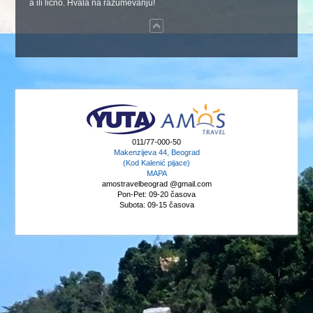
a ili lično. Hvala na razumevanju!
011/77-000-50
Makenzijeva 44, Beograd
(Kod Kalenić pijace)
MAPA
amostravelbeograd @gmail.com
Pon-Pet: 09-20 časova
Subota: 09-15 časova