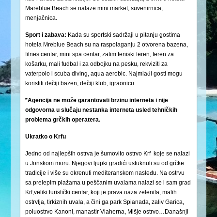
Mareblue Beach se nalaze mini market, suvenirnica,
menjačnica.
Sport i zabava:
Kada su sportski sadržaji u pitanju gostima
hotela Mreblue Beach su na raspolaganju 2 otvorena bazena,
fitnes centar, mini spa centar, zatim teniski teren, teren za
košarku, mali fudbal i za odbojku na pesku, rekviziti za
vaterpolo i scuba diving, aqua aerobic. Najmlađi gosti mogu
koristiti dečiji bazen, dečiji klub, igraonicu.
*Agencija ne može garantovati brzinu interneta i nije
odgovorna u slučaju nestanka interneta usled tehničkih
problema grčkih operatera.
Ukratko o Krfu
Jedno od najlepših ostrva je šumovito ostrvo Krf koje se nalazi
u Jonskom moru. Njegovi ljupki gradići ustuknuli su od grčke
tradicije i više su okrenuti mediteranskom nasleđu. Na ostrvu
sa prelepim plažama u peščanim uvalama nalazi se i sam grad
Krf,veliki turistički centar, koji je prava oaza zelenila, malih
ostrvlja, tirkiznih uvala, a čini ga park Spianada, zaliv Garica,
poluostrvo Kanoni, manastir Vlaherna, Mišje ostrvo…Današnji