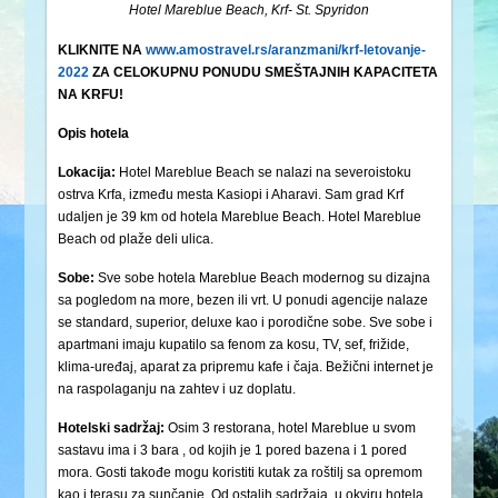
Hotel Mareblue Beach, Krf- St. Spyridon
KLIKNITE NA
www.amostravel.rs/aranzmani/krf-letovanje-
2022
ZA CELOKUPNU PONUDU SMEŠTAJNIH KAPACITETA
NA KRFU!
Opis hotela
Lokacija:
Hotel Mareblue Beach se nalazi na severoistoku
ostrva Krfa, između mesta Kasiopi i Aharavi. Sam grad Krf
udaljen je 39 km od hotela Mareblue Beach. Hotel Mareblue
Beach od plaže deli ulica.
Sobe:
Sve sobe hotela Mareblue Beach modernog su dizajna
sa pogledom na more, bezen ili vrt. U ponudi agencije nalaze
se standard, superior, deluxe kao i porodične sobe. Sve sobe i
apartmani imaju kupatilo sa fenom za kosu, TV, sef, frižide,
klima-uređaj, aparat za pripremu kafe i čaja. Bežični internet je
na raspolaganju na zahtev i uz doplatu.
Hotelski sadržaj:
Osim 3 restorana, hotel Mareblue u svom
sastavu ima i 3 bara , od kojih je 1 pored bazena i 1 pored
mora. Gosti takođe mogu koristiti kutak za roštilj sa opremom
kao i terasu za sunčanje. Od ostalih sadržaja, u okviru hotela