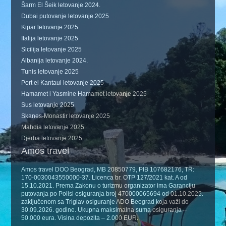
Šarm El Šeik letovanje 2024.
Dubai putovanje letovanje 2025
Kipar letovanje 2025
Italija letovanje 2025
Sicilija letovanje 2025
Albanija letovanje 2024.
Tunis letovanje 2025
Port el Kantaui letovanje 2025
Hamamet i Yasmine Hamamet letovanje 2025
Sus letovanje 2025
Skanes-Monastir letovanje 2025
Mahdia letovanje 2025
Djerba letovanje 2025
Amos travel
Amos travel DOO Beograd, MB 20850779, PIB 107682176, TR:
170-0030043550000-37. Licenca br. OTP 127/2021 kat. A od
15.10.2021. Prema Zakonu o turizmu organizator ima Garanciju
putovanja po Polisi osiguranja broj 470000065694 od 01.10.2025.
zaključenom sa Triglav osiguranje ADO Beograd koja važi do
30.09.2026. godine. Ukupna maksimalna suma osiguranja –
50.000 eura. Visina depozita – 2.000 EUR.