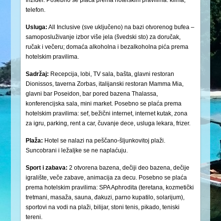
frižider. Posebno se plaća prema hotelskim pravilima: klima,
telefon.
Usluga:
All Inclusive (sve uključeno) na bazi otvorenog bufea –
samoposluživanje izbor više jela (švedski sto) za doručak,
ručak i večeru; domaća alkoholna i bezalkoholna pića prema
hotelskim pravilima.
Sadržaj:
Recepcija, lobi, TV sala, bašta, glavni restoran
Dionissos, taverna Zorbas, italijanski restoran Mamma Mia,
glavni bar Poseidon, bar pored bazena Thalassa,
konferencijska sala, mini market. Posebno se plaća prema
hotelskim pravilima: sef, bežični internet, internet kutak, zona
za igru, parking, rent a car, čuvanje dece, usluga lekara, frizer.
Plaža:
Hotel se nalazi na peščano-šljunkovitoj plaži.
Suncobrani i ležaljke se ne naplaćuju.
Sport i zabava:
2 otvorena bazena, dečiji deo bazena, dečije
igralište, veče zabave, animacija za decu. Posebno se plaća
prema hotelskim pravilima: SPA Aphrodita (teretana, kozmetički
tretmani, masaža, sauna, đakuzi, parno kupatilo, solarijum),
sportovi na vodi na plaži, bilijar, stoni tenis, pikado, teniski
tereni.