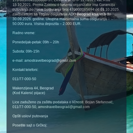
15.10.2021. Prema Zakonu o turizmu organizator ima Garanciju
putovanja po Polisi osiguranja broj 470000065694 od 01.10.2025.
zaključenom sa Triglav osiguranje ADO Beograd koja važi do
30.09.2026. godine. Ukupna maksimalna suma osiguranja –
50.000 eura. Visina depozita – 2.000 EUR.
Radno vreme:
Ponedeljak-petak: 09h – 20h
Subota: 09h-15h
e-mail: amostravelbeograd@gmail.com
Kontakt telefoni:
011/77-000-50
Makenzijeva 44, Beograd
(Kod Kalenić pijace)
Lice zaduženo za zaštitu podataka o ličnosti: Bojan Stefanović,
011/77-000-50, amostravelbeograd@gmail.com
Opšti uslovi putovanja
Posetite sajt o Grčkoj: