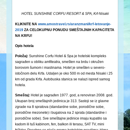
HOTEL SUNSHINE CORFU RESORT & SPA, Krf-Nisaki
KLIKNITE NA
www.amostravel.rs/aranzmani/krf-letovanje-
2019
ZA CELOKUPNU PONUDU SMEŠTAJNIH KAPACITETA
NA KRFU!
Opis hotela
Položaj:
Sunshine Corfu Hotel & Spa je hotelski kompleks
sagrađen u obliku amfiteatra, smešten na brdu i okružen
borovom šumom i maslinama. Hotel je smešten u severo-
istočnom delu Krfa. Udaljen je oko 500 m od mesta Nisaki i 25
km od grada Krfa. Autobuska stanica se nalazi ispred samog
hotela.
Smeštaj:
Hotel je sagrađen 1977. god, a renoviran 2008. god.
Ukupan broj smeštajnih jedinica je 313. Sastoji se iz glavne
zgrade na 8 spratova (standardne sobe, porodične sobe,
porodične mezonete) i bugalova na 2 sprata (standardne i
porodične sobe). Sve smeštajne jedinice imaju kupatilo sa
kadom ili tuš kabinom, fen, balkon ili terasu, SAT TV, mini