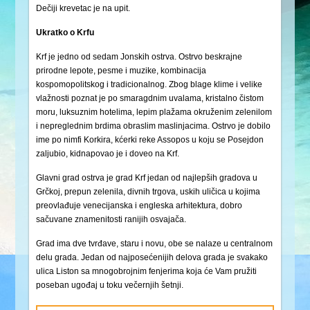
Dečiji krevetac je na upit.
Ukratko o Krfu
Krf je jedno od sedam Jonskih ostrva. Ostrvo beskrajne
prirodne lepote, pesme i muzike, kombinacija
kospomopolitskog i tradicionalnog. Zbog blage klime i velike
vlažnosti poznat je po smaragdnim uvalama, kristalno čistom
moru, luksuznim hotelima, lepim plažama okruženim zelenilom
i nepreglednim brdima obraslim maslinjacima. Ostrvo je dobilo
ime po nimfi Korkira, kćerki reke Assopos u koju se Posejdon
zaljubio, kidnapovao je i doveo na Krf.
Glavni grad ostrva je grad Krf jedan od najlepših gradova u
Grčkoj, prepun zelenila, divnih trgova, uskih uličica u kojima
preovlađuje venecijanska i engleska arhitektura, dobro
sačuvane znamenitosti ranijih osvajača.
Grad ima dve tvrđave, staru i novu, obe se nalaze u centralnom
delu grada. Jedan od najposećenijih delova grada je svakako
ulica Liston sa mnogobrojnim fenjerima koja će Vam pružiti
poseban ugođaj u toku večernjih šetnji.