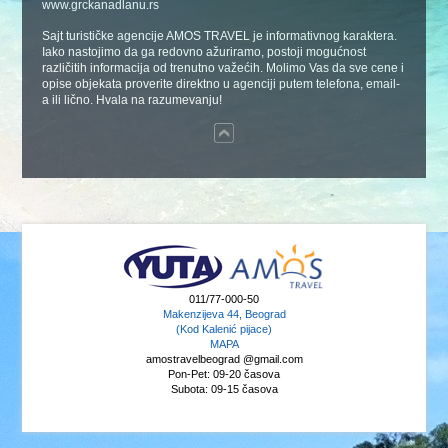
www.grckanadlanu.rs
Sajt turističke agencije AMOS TRAVEL je informativnog karaktera.
Iako nastojimo da ga redovno ažuriramo, postoji mogućnost
različitih informacija od trenutno važećih. Molimo Vas da sve cene i
opise objekata proverite direktno u agenciji putem telefona, email-
a ili lično. Hvala na razumevanju!
011/77-000-50
Makenzijeva 44, Beograd
(Kod Kalenić pijace)
MAPA
amostravelbeograd @gmail.com
Pon-Pet: 09-20 časova
Subota: 09-15 časova