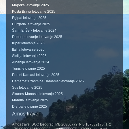
Majorka letovanje 2025
Kosta Brava letovanje 2025
Egipat letovanje 2025
Hurgada letovanje 2025
Šarm El Šeik letovanje 2024.
Dubai putovanje letovanje 2025
Kipar letovanje 2025
Italija letovanje 2025
Sicilija letovanje 2025
Albanija letovanje 2024.
Tunis letovanje 2025
Port el Kantaui letovanje 2025
Hamamet i Yasmine Hamamet letovanje 2025
Sus letovanje 2025
Skanes-Monastir letovanje 2025
Mahdia letovanje 2025
Djerba letovanje 2025
Amos travel
Amos travel DOO Beograd, MB 20850779, PIB 107682176, TR:
170-0030043550000-37. Licenca br. OTP 127/2021 kat. A od