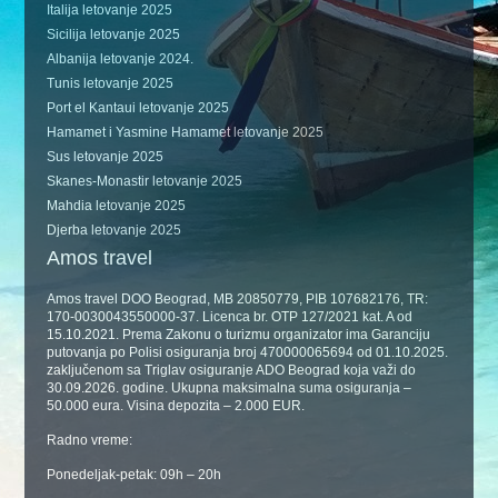
Italija letovanje 2025
Sicilija letovanje 2025
Albanija letovanje 2024.
Tunis letovanje 2025
Port el Kantaui letovanje 2025
Hamamet i Yasmine Hamamet letovanje 2025
Sus letovanje 2025
Skanes-Monastir letovanje 2025
Mahdia letovanje 2025
Djerba letovanje 2025
Amos travel
Amos travel DOO Beograd, MB 20850779, PIB 107682176, TR:
170-0030043550000-37. Licenca br. OTP 127/2021 kat. A od
15.10.2021. Prema Zakonu o turizmu organizator ima Garanciju
putovanja po Polisi osiguranja broj 470000065694 od 01.10.2025.
zaključenom sa Triglav osiguranje ADO Beograd koja važi do
30.09.2026. godine. Ukupna maksimalna suma osiguranja –
50.000 eura. Visina depozita – 2.000 EUR.
Radno vreme:
Ponedeljak-petak: 09h – 20h