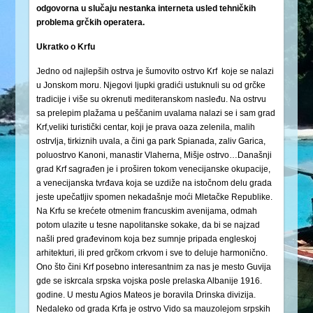
odgovorna u slučaju nestanka interneta usled tehničkih
problema grčkih operatera.
Ukratko o Krfu
Jedno od najlepših ostrva je šumovito ostrvo Krf koje se nalazi
u Jonskom moru. Njegovi ljupki gradići ustuknuli su od grčke
tradicije i više su okrenuti mediteranskom nasleđu. Na ostrvu
sa prelepim plažama u peščanim uvalama nalazi se i sam grad
Krf,veliki turistički centar, koji je prava oaza zelenila, malih
ostrvlja, tirkiznih uvala, a čini ga park Spianada, zaliv Garica,
poluostrvo Kanoni, manastir Vlaherna, Mišje ostrvo…Današnji
grad Krf sagrađen je i proširen tokom venecijanske okupacije,
a venecijanska tvrđava koja se uzdiže na istočnom delu grada
jeste upečatljiv spomen nekadašnje moći Mletačke Republike.
Na Krfu se krećete otmenim francuskim avenijama, odmah
potom ulazite u tesne napolitanske sokake, da bi se najzad
našli pred građevinom koja bez sumnje pripada engleskoj
arhitekturi, ili pred grčkom crkvom i sve to deluje harmonično.
Ono što čini Krf posebno interesantnim za nas je mesto Guvija
gde se iskrcala srpska vojska posle prelaska Albanije 1916.
godine. U mestu Agios Mateos je boravila Drinska divizija.
Nedaleko od grada Krfa je ostrvo Vido sa mauzolejom srpskih