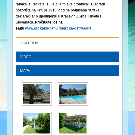
ratnika iz I sv. rata. Tu je bila “plava grobnica”. U zgradi
pozorišta na Krfu je 1918. godine potpisana “Krfska
deklaracija” o ujedinjenju u Kraljevinu Srba, Hrvata i
Slovanaca.
Pročitajte još na
sajtu
www.grckanadlanu.rs/grcka-ostrva/krf
GALERIJA
VIDEO
MAPA