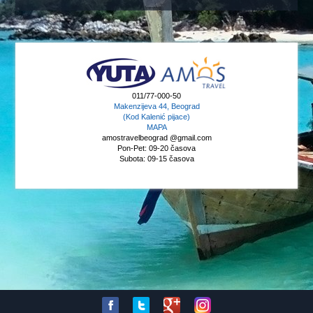
011/77-000-50
Makenzijeva 44, Beograd
(Kod Kalenić pijace)
MAPA
amostravelbeograd @gmail.com
Pon-Pet: 09-20 časova
Subota: 09-15 časova