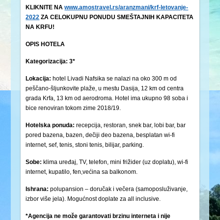
KLIKNITE NA
www.amostravel.rs/aranzmani/krf-letovanje-
2022
ZA CELOKUPNU PONUDU SMEŠTAJNIH KAPACITETA
NA KRFU!
OPIS HOTELA
Kategorizacija: 3*
Lokacija:
hotel Livadi Nafsika se nalazi na oko 300 m od
peščano-šljunkovite plaže, u mestu Dasija, 12 km od centra
grada Krfa, 13 km od aerodroma. Hotel ima ukupno 98 soba i
bice renoviran tokom zime 2018/19.
Hotelska ponuda:
recepcija, restoran, snek bar, lobi bar, bar
pored bazena, bazen, dečiji deo bazena, besplatan wi-fi
internet, sef, tenis, stoni tenis, bilijar, parking.
Sobe:
klima uređaj, TV, telefon, mini frižider (uz doplatu), wi-fi
internet, kupatilo, fen,većina sa balkonom.
Ishrana:
polupansion – doručak i večera (samoposluživanje,
izbor više jela). Mogućnost doplate za all inclusive.
*Agencija ne može garantovati brzinu interneta i nije