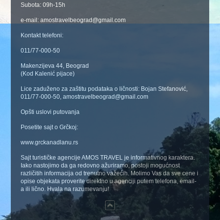
Subota: 09h-15h
e-mail: amostravelbeograd@gmail.com
Kontakt telefoni:
011/77-000-50
Makenzijeva 44, Beograd
(Kod Kalenić pijace)
Lice zaduženo za zaštitu podataka o ličnosti: Bojan Stefanović,
011/77-000-50, amostravelbeograd@gmail.com
Opšti uslovi putovanja
Posetite sajt o Grčkoj:
www.grckanadlanu.rs
Sajt turističke agencije AMOS TRAVEL je informativnog karaktera.
Iako nastojimo da ga redovno ažuriramo, postoji mogućnost
različitih informacija od trenutno važećih. Molimo Vas da sve cene i
opise objekata proverite direktno u agenciji putem telefona, email-
a ili lično. Hvala na razumevanju!