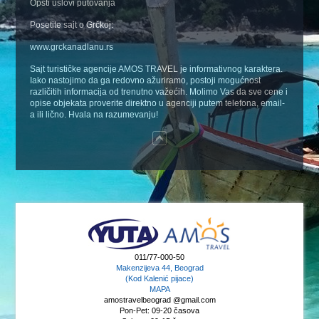
Opšti uslovi putovanja
Posetite sajt o Grčkoj:
www.grckanadlanu.rs
Sajt turističke agencije AMOS TRAVEL je informativnog karaktera.
Iako nastojimo da ga redovno ažuriramo, postoji mogućnost
različitih informacija od trenutno važećih. Molimo Vas da sve cene i
opise objekata proverite direktno u agenciji putem telefona, email-
a ili lično. Hvala na razumevanju!
011/77-000-50
Makenzijeva 44, Beograd
(Kod Kalenić pijace)
MAPA
amostravelbeograd @gmail.com
Pon-Pet: 09-20 časova