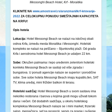
Messonghi Beach Hotel, Krf - Moraitika
KLIKNITE NA
www.amostravel.rs/aranzmani/krf-letovanje-
2022
ZA CELOKUPNU PONUDU SMEŠTAJNIH KAPACITETA
NA KRFU!
Opis hotela
Lokacija:
Hotel Messongi Beach se nalazi na istočnoj obali
ostrva Krfa, između mesta Moraitika i Messonghi. Hotelski
kompleks se nalazi na peščano – šljunkovitoj plaži. Od grada
Krfa i aerodroma hotel Messongi Beach je udaljen 22 km.
Sobe:
Okružen palmama i lepo uređenim zelenilom hotelski
komleks Messongi Beach se sastoji od više zgrada i
bungalova. U ponudi agencije nalaze se superior i porodične
sobe. Sve sobe hotela Messongi Beach imaju kupatilo,fen, SAT
TV, klima uređaj, mini frižider balkon ili terasu.
Hotelski sadržaj:
Hotel Messongi Beach u svom sastavu ima
nekoliko restorana i barova u kojima gosti mogu uživati tokom
dana i večeri. Od dodatnih sadržaja, u okviru hotelskog
kompleksa Messongi Beach nalaze se i mini market, frizerski
salon, menjačnica, sef na recepciji, servis za pranje i sušenje