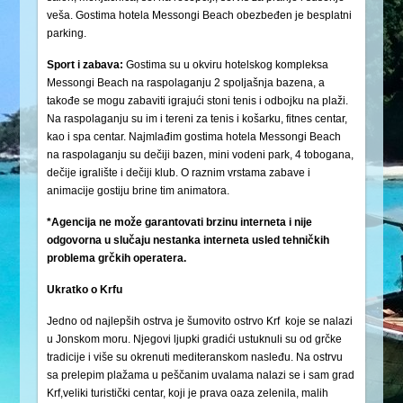
veša. Gostima hotela Messongi Beach obezbeđen je besplatni
parking.
Sport i zabava:
Gostima su u okviru hotelskog kompleksa
Messongi Beach na raspolaganju 2 spoljašnja bazena, a
takođe se mogu zabaviti igrajući stoni tenis i odbojku na plaži.
Na raspolaganju su im i tereni za tenis i košarku, fitnes centar,
kao i spa centar. Najmlađim gostima hotela Messongi Beach
na raspolaganju su dečiji bazen, mini vodeni park, 4 tobogana,
dečije igralište i dečiji klub. O raznim vrstama zabave i
animacije gostiju brine tim animatora.
*Agencija ne može garantovati brzinu interneta i nije
odgovorna u slučaju nestanka interneta usled tehničkih
problema grčkih operatera.
Ukratko o Krfu
Jedno od najlepših ostrva je šumovito ostrvo Krf koje se nalazi
u Jonskom moru. Njegovi ljupki gradići ustuknuli su od grčke
tradicije i više su okrenuti mediteranskom nasleđu. Na ostrvu
sa prelepim plažama u peščanim uvalama nalazi se i sam grad
Krf,veliki turistički centar, koji je prava oaza zelenila, malih