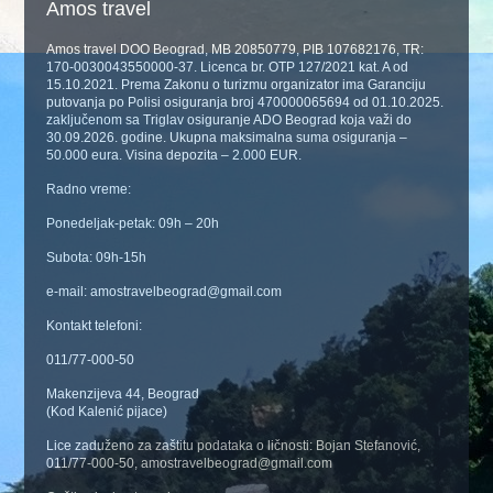
Amos travel
Amos travel DOO Beograd, MB 20850779, PIB 107682176, TR:
170-0030043550000-37. Licenca br. OTP 127/2021 kat. A od
15.10.2021. Prema Zakonu o turizmu organizator ima Garanciju
putovanja po Polisi osiguranja broj 470000065694 od 01.10.2025.
zaključenom sa Triglav osiguranje ADO Beograd koja važi do
30.09.2026. godine. Ukupna maksimalna suma osiguranja –
50.000 eura. Visina depozita – 2.000 EUR.
Radno vreme:
Ponedeljak-petak: 09h – 20h
Subota: 09h-15h
e-mail: amostravelbeograd@gmail.com
Kontakt telefoni:
011/77-000-50
Makenzijeva 44, Beograd
(Kod Kalenić pijace)
Lice zaduženo za zaštitu podataka o ličnosti: Bojan Stefanović,
011/77-000-50, amostravelbeograd@gmail.com