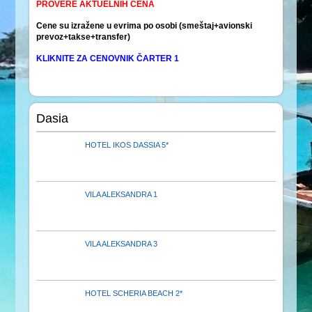
PROVERE AKTUELNIH CENA
Cene su izražene u evrima po osobi (smeštaj+avionski
prevoz+takse+transfer)
KLIKNITE ZA CENOVNIK ČARTER 1
Dasia
HOTEL IKOS DASSIA 5*
VILA ALEKSANDRA 1
VILA ALEKSANDRA 3
HOTEL SCHERIA BEACH 2*