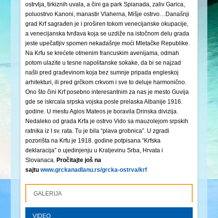
ostrvlja, tirkiznih uvala, a čini ga park Spianada, zaliv Garica,
poluostrvo Kanoni, manastir Vlaherna, Mišje ostrvo…Današnji
grad Krf sagrađen je i proširen tokom venecijanske okupacije,
a venecijanska tvrđava koja se uzdiže na istočnom delu grada
jeste upečatljiv spomen nekadašnje moći Mletačke Republike.
Na Krfu se krećete otmenim francuskim avenijama, odmah
potom ulazite u tesne napolitanske sokake, da bi se najzad
našli pred građevinom koja bez sumnje pripada engleskoj
arhitekturi, ili pred grčkom crkvom i sve to deluje harmonično.
Ono što čini Krf posebno interesantnim za nas je mesto Guvija
gde se iskrcala srpska vojska posle prelaska Albanije 1916.
godine. U mestu Agios Mateos je boravila Drinska divizija.
Nedaleko od grada Krfa je ostrvo Vido sa mauzolejom srpskih
ratnika iz I sv. rata. Tu je bila “plava grobnica”. U zgradi
pozorišta na Krfu je 1918. godine potpisana “Krfska
deklaracija” o ujedinjenju u Kraljevinu Srba, Hrvata i
Slovanaca.
Pročitajte još na
sajtu
www.grckanadlanu.rs/grcka-ostrva/krf
GALERIJA
VIDEO